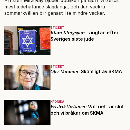
Artisten Mira Ray bjuder publiken på Björn Afzelius
mest judehatande slagdänga, och den vackra
sommarkvällen blir genast lite mindre vacker.
STICKET
Klara Klingspor:
Längtan efter
Sveriges siste jude
STICKET
Ofer Maimon:
Skamligt av SKMA
KRÖNIKA
Fredrik Virtanen:
Vattnet tar slut
och vi bråkar om SKMA