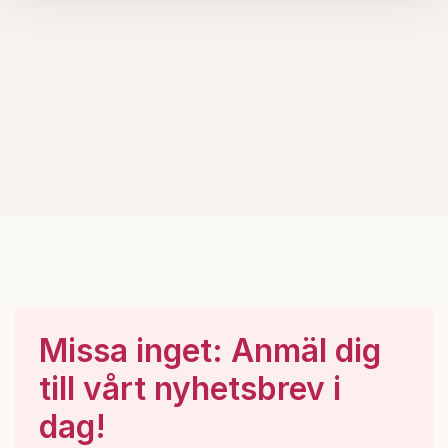
Om du vill läsa mer om hur vi hanterar personuppgifter
kan du göra det
här
.
Missa inget: Anmäl dig
till vårt nyhetsbrev i
dag!