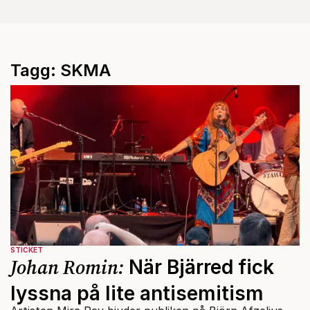
Tagg: SKMA
STICKET
Johan Romin:
När Bjärred fick
lyssna på lite antisemitism