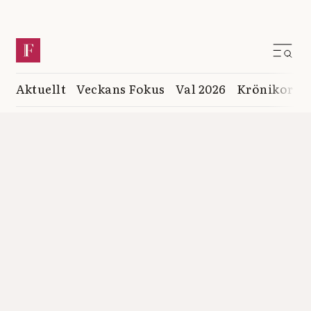
Aktuellt
Veckans Fokus
Val 2026
Krönikor
K