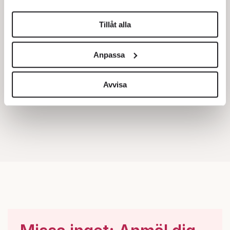
helst från cookie-förklaringen.
Tillåt alla
Vi använder enhetsidentifierare för att anpassa innehållet
och annonserna till användarna, tillhandahålla funktioner
Anpassa
för sociala medier och analysera vår trafik. Vi
vidarebefordrar även sådana identifierare och annan
information från din enhet till de sociala medier och
Avvisa
annons- och analysföretag som vi samarbetar med.
Dessa kan i sin tur kombinera informationen med annan
information som du har tillhandahållit eller som de har
samlat in när du har använt deras tjänster.
Om du vill läsa mer om hur vi hanterar personuppgifter
kan du göra det
här
.