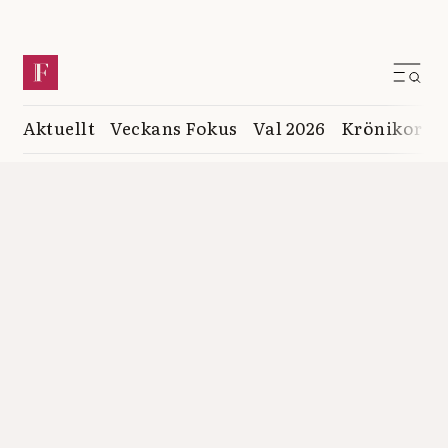
Aktuellt
Veckans Fokus
Val 2026
Krönikor
K