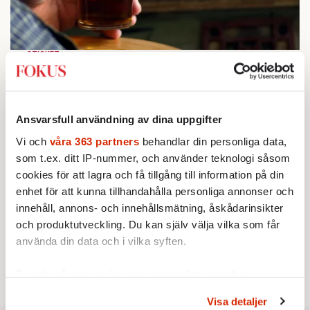
STICKET
1.
Bitte Assarmo:
Sagan om den lågbegåvade
ursprungsbefolkningen i Filipstad
KRÖNIKA
2.
Frans Wachtmeister:
Ja, AC är ett hot mot den
Ansvarsfull användning av dina uppgifter
franska civilisationen
BOKRECENSION
3.
Vi och
våra 363 partners
behandlar din personliga data,
Den röda tråden som brast
Av: Gustaf Lewander
som t.ex. ditt IP-nummer, och använder teknologi såsom
KRÖNIKA
cookies för att lagra och få tillgång till information på din
4.
Nina Lekander:
På ”Kommunisthögskolan” drömde
enhet för att kunna tillhandahålla personliga annonser och
alla om att vara arbetarklass
innehåll, annons- och innehållsmätning, åskådarinsikter
KRÖNIKA
5.
Sakine Madon:
Efter islamistdådet oroar sig
och produktutveckling. Du kan själv välja vilka som får
vänstern för Agnes Wold
använda din data och i vilka syften.
STICKET
6.
Dan Korn:
Quisling, quislingar och sten i glashus
Ta reda på mer om hur dina personliga uppgifter
behandlas och ställ in dina preferenser i
detaljsektionen
.
Visa detaljer
Du kan ändra eller dra tillbaka ditt samtycke när som