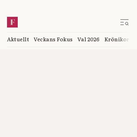
Aktuellt
Veckans Fokus
Val 2026
Krönikor
K