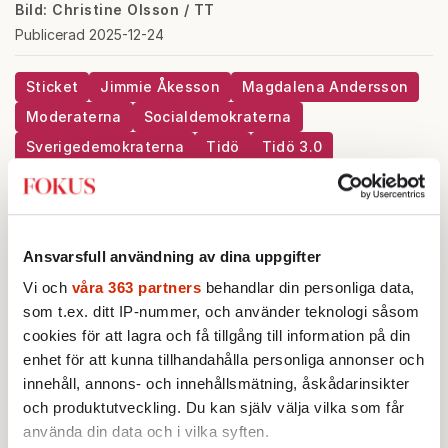
Bild: Christine Olsson / TT
Publicerad 2025-12-24
Sticket
Jimmie Åkesson
Magdalena Andersson
Moderaterna
Socialdemokraterna
Sverigedemokraterna
Tidö
Tidö 3.0
Ulf Kristersson
Jonas Gummesson
Mer från
Ansvarsfull användning av dina uppgifter
Vi och
våra 363 partners
behandlar din personliga data,
STICKET
Jonas Gummesson:
Negative
som t.ex. ditt IP-nummer, och använder teknologi såsom
campaigning alltid överst på S-
cookies för att lagra och få tillgång till information på din
agendan
enhet för att kunna tillhandahålla personliga annonser och
innehåll, annons- och innehållsmätning, åskådarinsikter
och produktutveckling. Du kan själv välja vilka som får
STICKET
Jonas Gummesson:
Hyckleri när S
använda din data och i vilka syften.