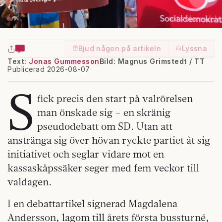
Bjud någon på artikeln
Lyssna
Text:
Jonas Gummesson
Bild: Magnus Grimstedt / TT
Publicerad 2026-08-07
S
fick precis den start på valrörelsen
man önskade sig – en skränig
pseudodebatt om SD. Utan att
anstränga sig över hövan ryckte partiet åt sig
initiativet och seglar vidare mot en
kassaskåpssäker seger med fem veckor till
valdagen.
I en debattartikel signerad Magdalena
Andersson, lagom till årets första bussturné,