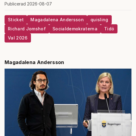
Publicerad 2026-08-07
Sticket
Magadalena Andersson
quisling
Richard Jomshof
Socialdemokraterna
Tidö
Val 2026
Magadalena Andersson