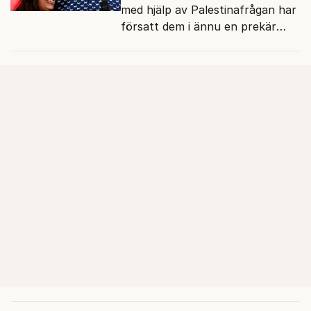
med hjälp av Palestinafrågan har
försatt dem i ännu en prekär
situation där empati övergått i
terrorvurm.