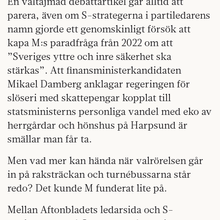
En vältajmad debattartikel går alltid att
parera, även om S-strategerna i partiledarens
namn gjorde ett genomskinligt försök att
kapa M:s paradfråga från 2022 om att
”Sveriges yttre och inre säkerhet ska
stärkas”. Att finansministerkandidaten
Mikael Damberg anklagar regeringen för
slöseri med skattepengar kopplat till
statsministerns personliga vandel med eko av
herrgårdar och hönshus på Harpsund är
smällar man får ta.
Men vad mer kan hända när valrörelsen går
in på raksträckan och turnébussarna står
redo? Det kunde M funderat lite på.
Mellan Aftonbladets ledarsida och S-