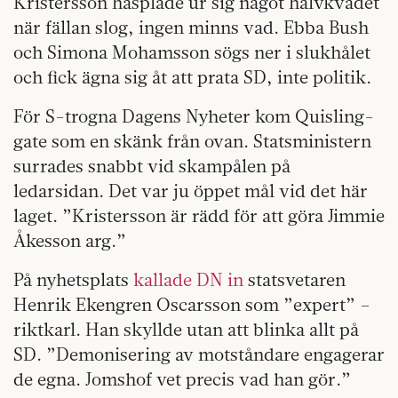
Kristersson hasplade ur sig något halvkvädet
när fällan slog, ingen minns vad. Ebba Bush
och Simona Mohamsson sögs ner i slukhålet
och fick ägna sig åt att prata SD, inte politik.
För S-trogna Dagens Nyheter kom Quisling-
gate som en skänk från ovan. Statsministern
surrades snabbt vid skampålen på
ledarsidan. Det var ju öppet mål vid det här
laget. ”Kristersson är rädd för att göra Jimmie
Åkesson arg.”
På nyhetsplats
kallade DN in
statsvetaren
Henrik Ekengren Oscarsson som ”expert” –
riktkarl. Han skyllde utan att blinka allt på
SD. ”Demonisering av motståndare engagerar
de egna.
Jomshof vet precis vad han gör.”