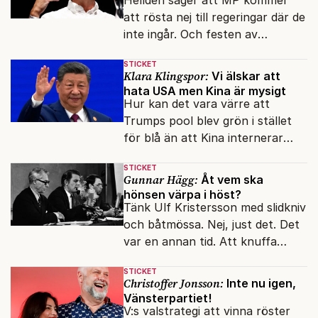
att rösta nej till regeringar där de
inte ingår. Och festen av
reformer och inflation ska
STICKET
betalas med lån.
Klara Klingspor:
Vi älskar att
hata USA men Kina är mysigt
Hur kan det vara värre att
Trumps pool blev grön i stället
för blå än att Kina internerar
minoritetsgruppen i
STICKET
omskolningsläger?
Gunnar Hägg:
Åt vem ska
hönsen värpa i höst?
Tänk Ulf Kristersson med slidkniv
och båtmössa. Nej, just det. Det
var en annan tid. Att knuffa
andras partiledare i sjön -
STICKET
otänkbart.
Christoffer Jonsson:
Inte nu igen,
Vänsterpartiet!
V:s valstrategi att vinna röster