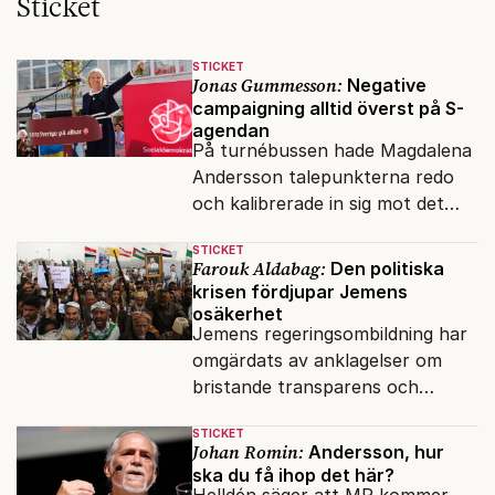
Sticket
STICKET
Jonas Gummesson:
Negative
campaigning alltid överst på S-
agendan
På turnébussen hade Magdalena
Andersson talepunkterna redo
och kalibrerade in sig mot det
verkliga bytet som en målstyrd
STICKET
robot.
Farouk Aldabag:
Den politiska
krisen fördjupar Jemens
osäkerhet
Jemens regeringsombildning har
omgärdats av anklagelser om
bristande transparens och
oegentligheter kopplade till
STICKET
internationella biståndsmedel.
Johan Romin:
Andersson, hur
ska du få ihop det här?
Helldén säger att MP kommer