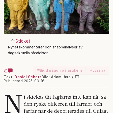
Sticket
Nyhetskommentarer och snabbanalyser av
dagsaktuella händelser.
Bjud någon på artikeln
Lyssna
Text:
Daniel Schatz
Bild: Adam Ihse / TT
Publicerad 2025-09-16
N
i skickas dit fåglarna inte kan nå, sa
den ryske officeren till farmor och
farfar när de deporterades till Gulag,