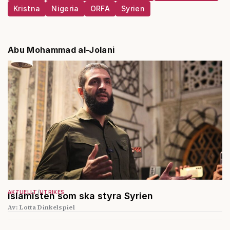
Kristna
Nigeria
ORFA
Syrien
Abu Mohammad al-Jolani
AKTUELLT
UTRIKES
Islamisten som ska styra Syrien
Av: Lotta Dinkelspiel