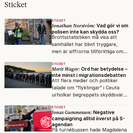
Sticket
STICKET
Jonathan Norström:
Vad gör vi om
polisen inte kan skydda oss?
Brottsstatistiken må visa att
samhället har blivit tryggare,
men är siffrorna tillförlitliga om
många inte ser meningen i att
STICKET
anmäla brott?
Merit Wager:
Ord har betydelse –
inte minst i migrationsdebatten
Att flera medier och politiker
talade om ”flyktingar” i Ceuta
urholkar begreppets skyddsvärde
för dem som faktiskt flyr krig
STICKET
och förföljelse.
Jonas Gummesson:
Negative
campaigning alltid överst på S-
agendan
På turnébussen hade Magdalena