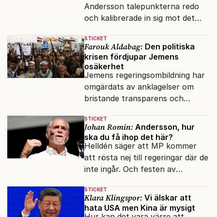
Andersson talepunkterna redo
och kalibrerade in sig mot det
verkliga bytet som en målstyrd
STICKET
robot.
Farouk Aldabag:
Den politiska
krisen fördjupar Jemens
osäkerhet
Jemens regeringsombildning har
omgärdats av anklagelser om
bristande transparens och
oegentligheter kopplade till
STICKET
internationella biståndsmedel.
Johan Romin:
Andersson, hur
ska du få ihop det här?
Helldén säger att MP kommer
att rösta nej till regeringar där de
inte ingår. Och festen av
reformer och inflation ska
STICKET
betalas med lån.
Klara Klingspor:
Vi älskar att
hata USA men Kina är mysigt
Hur kan det vara värre att