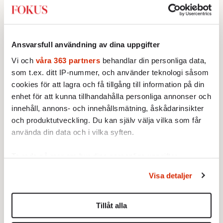
STICKET
Christoffer Jonsson:
Förföljelsen
av kristna pågår i medieskugga
Nigerias regerings oförmåga att
hantera förföljelsen av landets
Ansvarsfull användning av dina uppgifter
kristna fick amerikansk militär att
Vi och
våra 363 partners
behandlar din personliga data,
genomfört flera luftattacker mot
som t.ex. ditt IP-nummer, och använder teknologi såsom
STICKET
milisen.
Jonathan Norström:
Vad gör vi om
cookies för att lagra och få tillgång till information på din
polisen inte kan skydda oss?
enhet för att kunna tillhandahålla personliga annonser och
Brottsstatistiken må visa att
innehåll, annons- och innehållsmätning, åskådarinsikter
samhället har blivit tryggare,
och produktutveckling. Du kan själv välja vilka som får
men är siffrorna tillförlitliga om
använda din data och i vilka syften.
många inte ser meningen i att
STICKET
anmäla brott?
Merit Wager:
Ord har betydelse –
Ta reda på mer om hur dina personliga uppgifter
inte minst i migrationsdebatten
behandlas och ställ in dina preferenser i
detaljsektionen
.
Att flera medier och politiker
Visa detaljer
Du kan ändra eller dra tillbaka ditt samtycke när som
talade om ”flyktingar” i Ceuta
helst från cookie-förklaringen.
urholkar begreppets skyddsvärde
Tillåt alla
för dem som faktiskt flyr krig
Vi använder enhetsidentifierare för att anpassa innehållet
STICKET