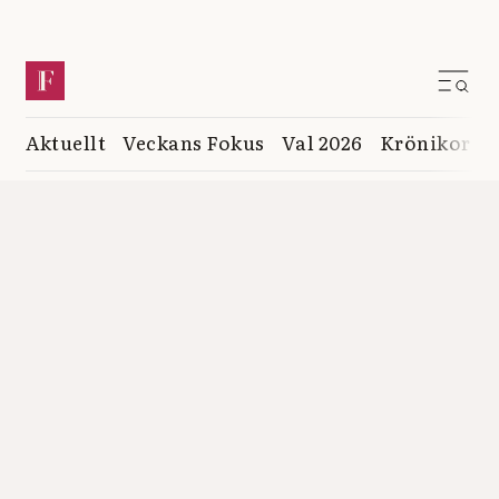
Aktuellt
Veckans Fokus
Val 2026
Krönikor
K