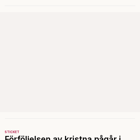
reformer och inflation ska
betalas med lån.
STICKET
Förföljelsen av kristna pågår i