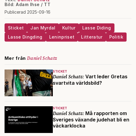
Bild: Adam Ihse / TT
Publicerad 2025-09-16
Sticket
Jan Myrdal
Kultur
Lasse Diding
Lasse Dingding
Leninpriset
Litteratur
Politik
Daniel Schatz
Mer från
STICKET
Daniel Schatz:
Vart leder Gretas
svartvita världsbild?
STICKET
Daniel Schatz:
Må rapporten om
Sveriges växande judehat bli en
väckarklocka