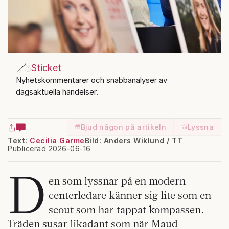
Sticket
Nyhetskommentarer och snabbanalyser av
dagsaktuella händelser.
Bjud någon på artikeln
Lyssna
Text:
Cecilia Garme
Bild: Anders Wiklund / TT
Publicerad 2026-06-16
D
en som lyssnar på en modern
centerledare känner sig lite som en
scout som har tappat kompassen.
Träden susar likadant som när Maud