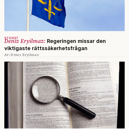
STICKET
Deniz Eryilmaz:
Regeringen missar den
viktigaste rättssäkerhetsfrågan
Av: Deniz Eryilmaz