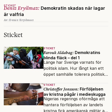
STICKET
Deniz Eryilmaz:
Demokratin skadas när lagar
är valfria
Av: Deniz Eryilmaz
Sticket
STICKET
Farouk Aldabag:
Demokratins
blinda fläck – del 1
Länge har Sverige varnats för
politisk islam. Hur långt kan ett
öppet samhälle tolerera politiska
rörelser som vill förändra det
STICKET
inifrån?
Christoffer Jonsson:
Förföljelsen
av kristna pågår i medieskugga
Nigerias regerings oförmåga att
hantera förföljelsen av landets
kristna fick amerikansk militär att