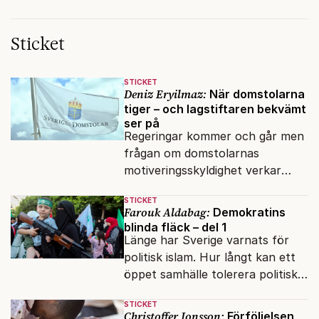
Sticket
STICKET
Deniz Eryilmaz:
När domstolarna
tiger – och lagstiftaren bekvämt
ser på
Regeringar kommer och går men
frågan om domstolarnas
motiveringsskyldighet verkar
aldrig hamna högst upp på
STICKET
dagordningen.
Farouk Aldabag:
Demokratins
blinda fläck – del 1
Länge har Sverige varnats för
politisk islam. Hur långt kan ett
öppet samhälle tolerera politiska
rörelser som vill förändra det
STICKET
inifrån?
Christoffer Jonsson:
Förföljelsen