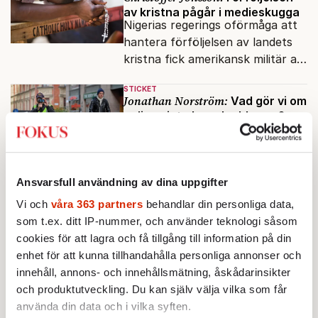
av kristna pågår i medieskugga
Nigerias regerings oförmåga att
hantera förföljelsen av landets
kristna fick amerikansk militär att
genomfört flera luftattacker mot
STICKET
milisen.
Jonathan Norström:
Vad gör vi om
polisen inte kan skydda oss?
Brottsstatistiken må visa att
samhället har blivit tryggare,
men är siffrorna tillförlitliga om
många inte ser meningen i att
Ansvarsfull användning av dina uppgifter
STICKET
anmäla brott?
Merit Wager:
Ord har betydelse –
Vi och
våra 363 partners
behandlar din personliga data,
inte minst i migrationsdebatten
som t.ex. ditt IP-nummer, och använder teknologi såsom
Att flera medier och politiker
cookies för att lagra och få tillgång till information på din
talade om ”flyktingar” i Ceuta
enhet för att kunna tillhandahålla personliga annonser och
urholkar begreppets skyddsvärde
innehåll, annons- och innehållsmätning, åskådarinsikter
för dem som faktiskt flyr krig
och produktutveckling. Du kan själv välja vilka som får
STICKET
och förföljelse.
Jonas Gummesson:
använda din data och i vilka syften.
Negative