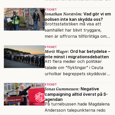
genomfört flera luftattacker mot
STICKET
milisen.
Jonathan Norström:
Vad gör vi om
polisen inte kan skydda oss?
Brottsstatistiken må visa att
samhället har blivit tryggare,
men är siffrorna tillförlitliga om
många inte ser meningen i att
STICKET
anmäla brott?
Merit Wager:
Ord har betydelse –
inte minst i migrationsdebatten
Att flera medier och politiker
talade om ”flyktingar” i Ceuta
urholkar begreppets skyddsvärde
för dem som faktiskt flyr krig
STICKET
och förföljelse.
Jonas Gummesson:
Negative
campaigning alltid överst på S-
agendan
På turnébussen hade Magdalena
Andersson talepunkterna redo