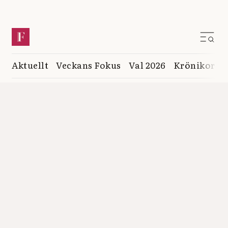
Aktuellt
Veckans Fokus
Val 2026
Krönikor
K