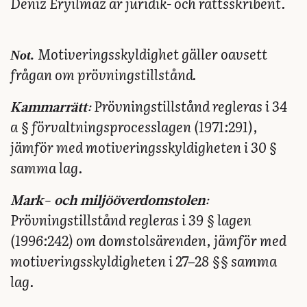
Deniz Eryilmaz är juridik- och rättsskribent.
Not.
Motiveringsskyldighet gäller oavsett
frågan om prövningstillstånd.
Prövningstillstånd regleras i 34
Kammarrätt:
a § förvaltningsprocesslagen (1971:291),
jämför med motiveringsskyldigheten i 30 §
samma lag.
Mark- och miljööverdomstolen:
Prövningstillstånd regleras i 39 § lagen
(1996:242) om domstolsärenden, jämför med
motiveringsskyldigheten i 27–28 §§ samma
lag.