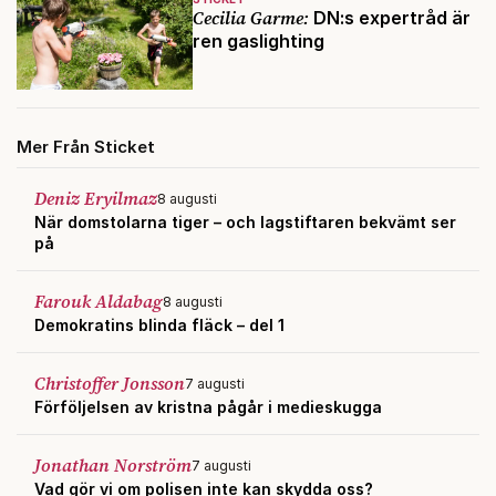
Cecilia Garme:
DN:s expertråd är
ren gaslighting
Mer Från Sticket
Deniz Eryilmaz
8 augusti
När domstolarna tiger – och lagstiftaren bekvämt ser
på
Farouk Aldabag
8 augusti
Demokratins blinda fläck – del 1
Christoffer Jonsson
7 augusti
Förföljelsen av kristna pågår i medieskugga
Jonathan Norström
7 augusti
Vad gör vi om polisen inte kan skydda oss?