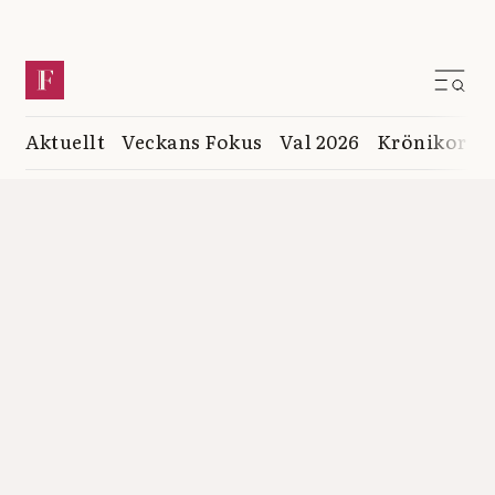
Aktuellt
Veckans Fokus
Val 2026
Krönikor
K