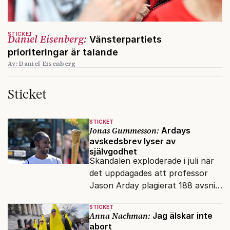
STICKET
Daniel Eisenberg:
Vänsterpartiets
prioriteringar är talande
Av: Daniel Eisenberg
Sticket
STICKET
Jonas Gummesson:
Ardays
avskedsbrev lyser av
självgodhet
Skandalen exploderade i juli när
det uppdagades att professor
Jason Arday plagierat 188 avsnitt
i sin doktorsavhandling. Nu har
STICKET
han slutat.
Anna Nachman:
Jag älskar inte
abort