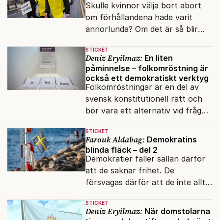
Skulle kvinnor välja bort abort
om förhållandena hade varit
annorlunda? Om det är så blir
varje abort ett samhälleligt
STICKET
misslyckande.
Deniz Eryilmaz:
En liten
påminnelse – folkomröstning är
också ett demokratiskt verktyg
Folkomröstningar är en del av
svensk konstitutionell rätt och
bör vara ett alternativ vid frågor
av stor nationell betydelse.
STICKET
Farouk Aldabag:
Demokratins
blinda fläck – del 2
Demokratier faller sällan därför
att de saknar frihet. De
försvagas därför att de inte alltid
lyckas skilja mellan öppenhet och
STICKET
naivitet.
Deniz Eryilmaz:
När domstolarna