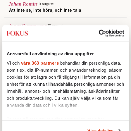
Johan Romin
10 augusti
Att inte se, inte höra, och inte tala
Jonas Gummesson
10 augusti
Ardays avskedsbrev lyser av självgodhet
Anna Nachman
10 augusti
Jag älskar inte abort
Ansvarsfull användning av dina uppgifter
Vi och
våra 363 partners
behandlar din personliga data,
Deniz Eryilmaz
9 augusti
som t.ex. ditt IP-nummer, och använder teknologi såsom
En liten påminnelse – folkomröstning är också ett
cookies för att lagra och få tillgång till information på din
demokratiskt verktyg
enhet för att kunna tillhandahålla personliga annonser och
innehåll, annons- och innehållsmätning, åskådarinsikter
och produktutveckling. Du kan själv välja vilka som får
använda din data och i vilka syften.
Ta reda på mer om hur dina personliga uppgifter
behandlas och ställ in dina preferenser i
detaljsektionen
.
Visa detaljer