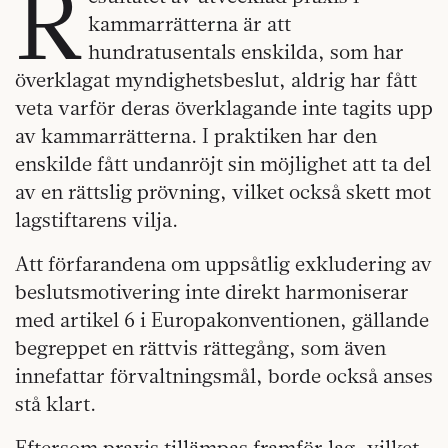
R
kammarrätterna är att
hundratusentals enskilda, som har
överklagat myndighetsbeslut, aldrig har fått
veta varför deras överklagande inte tagits upp
av kammarrätterna. I praktiken har den
enskilde fått undanröjt sin möjlighet att ta del
av en rättslig prövning, vilket också skett mot
lagstiftarens vilja.
Att förfarandena om uppsåtlig exkludering av
beslutsmotivering inte direkt harmoniserar
med artikel 6 i Europakonventionen, gällande
begreppet en rättvis rättegång, som även
innefattar förvaltningsmål, borde också anses
stå klart.
Eftersom praxis tillämpas framför lag, vilket