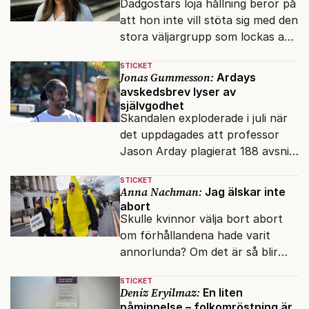
Dadgostars loja hållning beror på
att hon inte vill stöta sig med den
stora väljargrupp som lockas av
V:s terrorvurm i palestinafrågan.
STICKET
Jonas Gummesson:
Ardays
avskedsbrev lyser av
självgodhet
Skandalen exploderade i juli när
det uppdagades att professor
Jason Arday plagierat 188 avsnitt
i sin doktorsavhandling. Nu har
STICKET
han slutat.
Anna Nachman:
Jag älskar inte
abort
Skulle kvinnor välja bort abort
om förhållandena hade varit
annorlunda? Om det är så blir
varje abort ett samhälleligt
STICKET
misslyckande.
Deniz Eryilmaz:
En liten
påminnelse – folkomröstning är