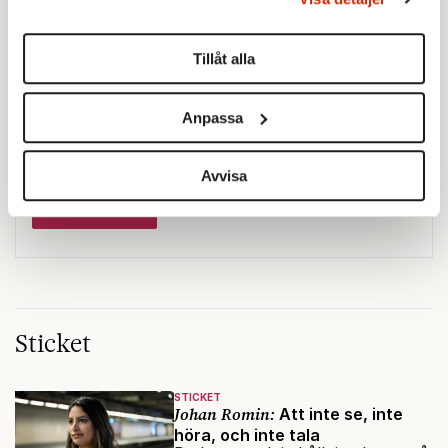
Du kan ändra eller dra tillbaka ditt samtycke när som
helst från cookie-förklaringen.
Tillåt alla
Vi använder enhetsidentifierare för att anpassa innehållet
och annonserna till användarna, tillhandahålla funktioner
Anpassa
för sociala medier och analysera vår trafik. Vi
Testa vår valkompass 2026!
vidarebefordrar även sådana identifierare och annan
information från din enhet till de sociala medier och
Avvisa
annons- och analysföretag som vi samarbetar med.
Testa här!
Dessa kan i sin tur kombinera informationen med annan
information som du har tillhandahållit eller som de har
samlat in när du har använt deras tjänster.
Om du vill läsa mer om hur vi hanterar personuppgifter
kan du göra det
här
.
Sticket
STICKET
Johan Romin:
Att inte se, inte
höra, och inte tala