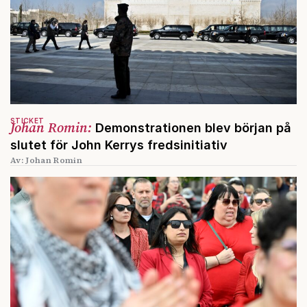
STICKET
Johan Romin:
Demonstrationen blev början på
slutet för John Kerrys fredsinitiativ
Av: Johan Romin