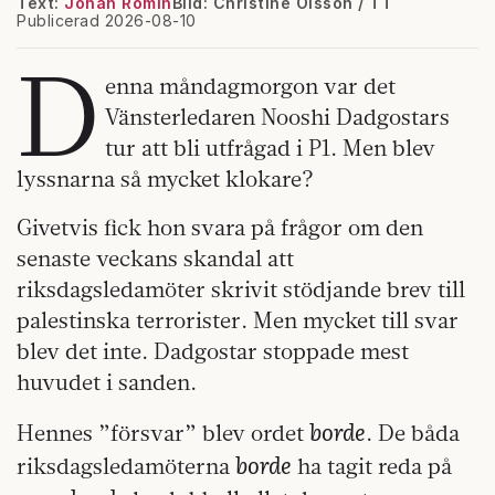
Text:
Johan Romin
Bild: Christine Olsson / TT
Publicerad 2026-08-10
D
enna måndagmorgon var det
Vänsterledaren Nooshi Dadgostars
tur att bli utfrågad i P1. Men blev
lyssnarna så mycket klokare?
Givetvis fick hon svara på frågor om den
senaste veckans skandal att
riksdagsledamöter skrivit stödjande brev till
palestinska terrorister. Men mycket till svar
blev det inte. Dadgostar stoppade mest
huvudet i sanden.
borde
Hennes ”försvar” blev ordet
. De båda
borde
riksdagsledamöterna
ha tagit reda på