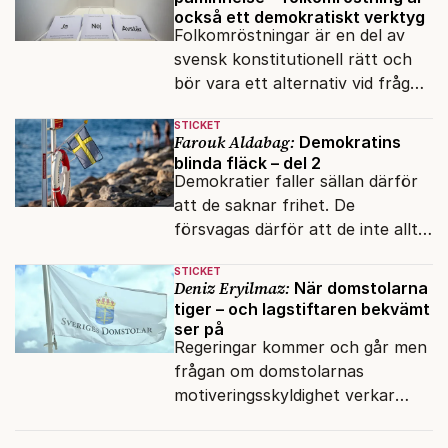
också ett demokratiskt verktyg
Folkomröstningar är en del av
svensk konstitutionell rätt och
bör vara ett alternativ vid frågor
av stor nationell betydelse.
STICKET
Farouk Aldabag:
Demokratins
blinda fläck – del 2
Demokratier faller sällan därför
att de saknar frihet. De
försvagas därför att de inte alltid
lyckas skilja mellan öppenhet och
STICKET
naivitet.
Deniz Eryilmaz:
När domstolarna
tiger – och lagstiftaren bekvämt
ser på
Regeringar kommer och går men
frågan om domstolarnas
motiveringsskyldighet verkar
aldrig hamna högst upp på
dagordningen.