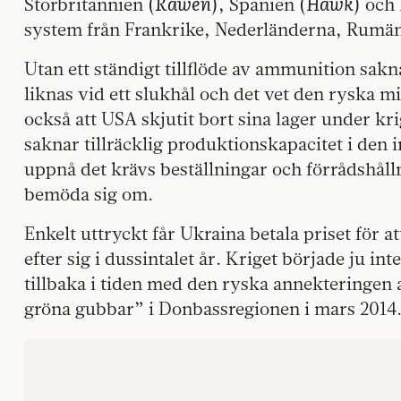
Rawen
Hawk
Storbritannien (
), Spanien (
) och 
system från Frankrike, Nederländerna, Rumä
Utan ett ständigt tillflöde av ammunition sak
liknas vid ett slukhål och det vet den ryska m
också att USA skjutit bort sina lager under kr
saknar tillräcklig produktionskapacitet i den 
uppnå det krävs beställningar och förrådshålln
bemöda sig om.
Enkelt uttryckt får Ukraina betala priset för a
efter sig i dussintalet år. Kriget började ju in
tillbaka i tiden med den ryska annekteringe
gröna gubbar” i Donbassregionen i mars 2014