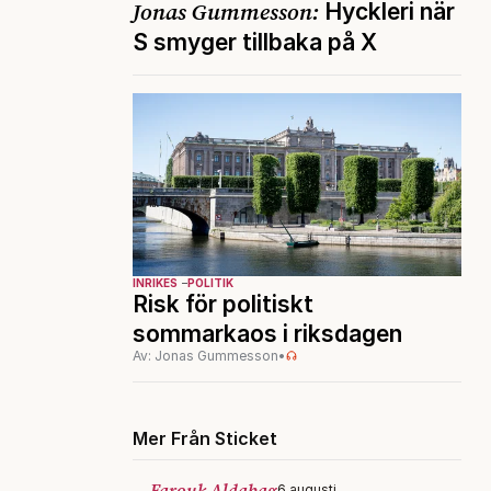
Jonas Gummesson:
Hyckleri när
S smyger tillbaka på X
INRIKES
POLITIK
Risk för politiskt
sommarkaos i riksdagen
Av: Jonas Gummesson
•
Mer Från Sticket
Farouk Aldabag
6 augusti