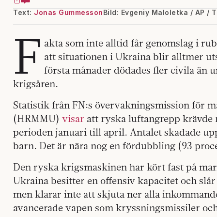
Text:
Jonas Gummesson
Bild: Evgeniy Maloletka / AP / 
F
akta som inte alltid får genomslag i rub
att situationen i Ukraina blir alltmer u
första månader dödades fler civila än 
krigsåren.
Statistik från FN:s övervakningsmission för mä
(HRMMU)
visar
att ryska luftangrepp krävde 
perioden januari till april. Antalet skadade up
barn. Det är nära nog en fördubbling (93 pro
Den ryska krigsmaskinen har kört fast på ma
Ukraina besitter en offensiv kapacitet och sl
men klarar inte att skjuta ner alla inkommande
avancerade vapen som kryssningsmissiler och 