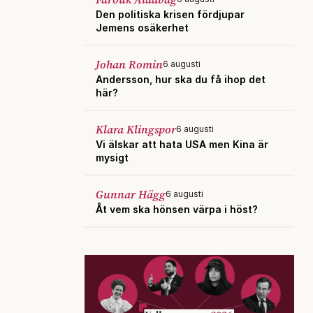
Den politiska krisen fördjupar
Jemens osäkerhet
Johan Romin
6 augusti
Andersson, hur ska du få ihop det
här?
Klara Klingspor
6 augusti
Vi älskar att hata USA men Kina är
mysigt
Gunnar Hägg
6 augusti
Åt vem ska hönsen värpa i höst?