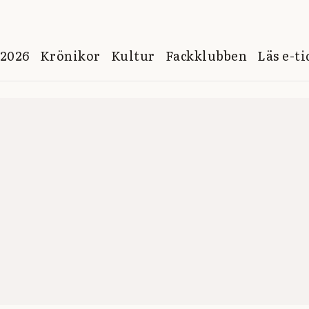
 2026
Krönikor
Kultur
Fackklubben
Läs e-t