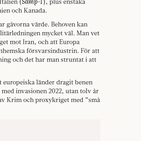
Samp-T
Italien (
), plus enstaka
nien och Kanada.
nar gåvorna värde. Behoven kan
ilitärledningen mycket väl. Man vet
iget mot Iran, och att Europa
inhemska försvarsindustrin. För att
ing och det har man struntat i att
tt europeiska länder dragit benen
te med invasionen 2022, utan tolv år
n av Krim och proxykriget med ”små
.