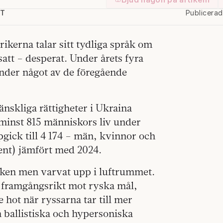
TT
Publicera
rikerna talar sitt tydliga språk om
tsatt – desperat. Under årets fyra
under något av de föregående
nskliga rättigheter i Ukraina
minst 815 människors liv under
pgick till 4 174 – män, kvinnor och
cent) jämfört med 2024.
rken men varvat upp i luftrummet.
år framgångsrikt mot ryska mål,
 hot när ryssarna tar till mer
ballistiska och hypersoniska