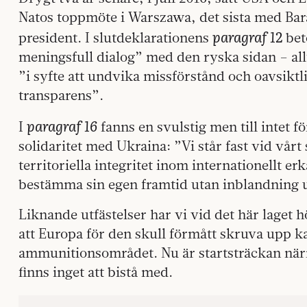
Natos toppmöte i Warszawa, det sista med B
paragraf 12
president. I slutdeklarationens
bet
meningsfull dialog” med den ryska sidan – al
”i syfte att undvika missförstånd och oavsikt
transparens”.
paragraf 16
I
fanns en svulstig men till intet 
solidaritet med Ukraina: ”Vi står fast vid vårt
territoriella integritet inom internationellt e
bestämma sin egen framtid utan inblandning 
Liknande utfästelser har vi vid det här laget hö
att Europa för den skull förmått skruva upp k
ammunitionsområdet. Nu är startsträckan när
finns inget att bistå med.