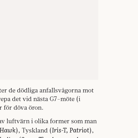
er de dödliga anfallsvågorna mot
epa det vid nästa G7-möte (i
ar för döva öron.
v luftvärn i olika former som man
 Hawk
Iris-T, Patriot
), Tyskland (
),