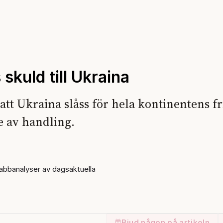
skuld till Ukraina
att Ukraina slåss för hela kontinentens f
te av handling.
bbanalyser av dagsaktuella
Bjud någon på artikeln