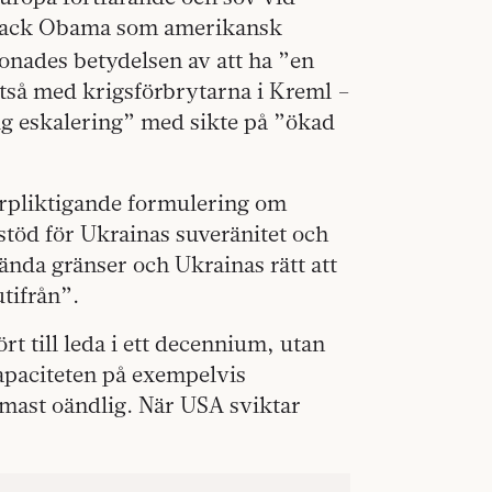
arack Obama som amerikansk
onades betydelsen av att ha ”en
ltså med krigsförbrytarna i Kreml –
lig eskalering” med sikte på ”ökad
förpliktigande formulering om
 stöd för Ukrainas suveränitet och
rkända gränser och Ukrainas rätt att
utifrån”.
rt till leda i ett decennium, utan
apaciteten på exempelvis
mast oändlig. När USA sviktar