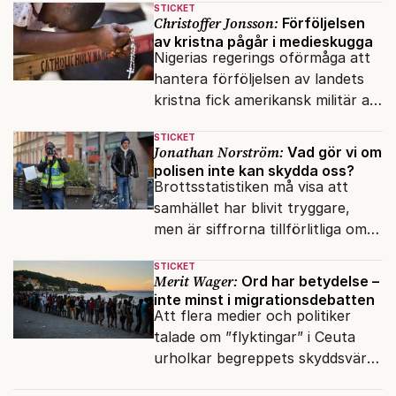
STICKET
inifrån?
Christoffer Jonsson:
Förföljelsen
av kristna pågår i medieskugga
Nigerias regerings oförmåga att
hantera förföljelsen av landets
kristna fick amerikansk militär att
genomfört flera luftattacker mot
STICKET
milisen.
Jonathan Norström:
Vad gör vi om
polisen inte kan skydda oss?
Brottsstatistiken må visa att
samhället har blivit tryggare,
men är siffrorna tillförlitliga om
många inte ser meningen i att
STICKET
anmäla brott?
Merit Wager:
Ord har betydelse –
inte minst i migrationsdebatten
Att flera medier och politiker
talade om ”flyktingar” i Ceuta
urholkar begreppets skyddsvärde
för dem som faktiskt flyr krig