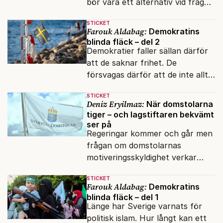
bör vara ett alternativ vid frågor
av stor nationell betydelse.
STICKET
Farouk Aldabag:
Demokratins
blinda fläck – del 2
Demokratier faller sällan därför
att de saknar frihet. De
försvagas därför att de inte alltid
lyckas skilja mellan öppenhet och
STICKET
naivitet.
Deniz Eryilmaz:
När domstolarna
tiger – och lagstiftaren bekvämt
ser på
Regeringar kommer och går men
frågan om domstolarnas
motiveringsskyldighet verkar
aldrig hamna högst upp på
STICKET
dagordningen.
Farouk Aldabag:
Demokratins
blinda fläck – del 1
Länge har Sverige varnats för
politisk islam. Hur långt kan ett