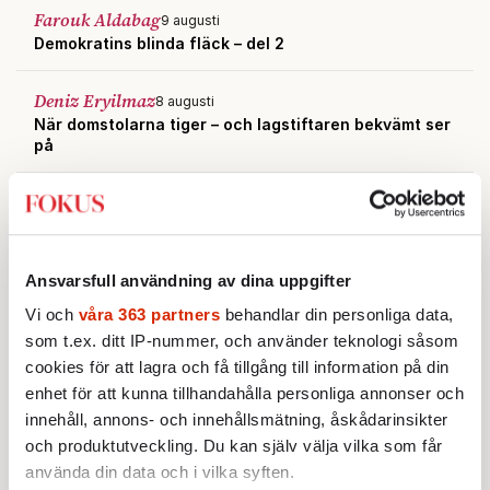
Farouk Aldabag
9 augusti
Demokratins blinda fläck – del 2
Deniz Eryilmaz
8 augusti
När domstolarna tiger – och lagstiftaren bekvämt ser
på
Farouk Aldabag
8 augusti
Demokratins blinda fläck – del 1
Ansvarsfull användning av dina uppgifter
Vi och
våra 363 partners
behandlar din personliga data,
som t.ex. ditt IP-nummer, och använder teknologi såsom
cookies för att lagra och få tillgång till information på din
enhet för att kunna tillhandahålla personliga annonser och
innehåll, annons- och innehållsmätning, åskådarinsikter
och produktutveckling. Du kan själv välja vilka som får
använda din data och i vilka syften.