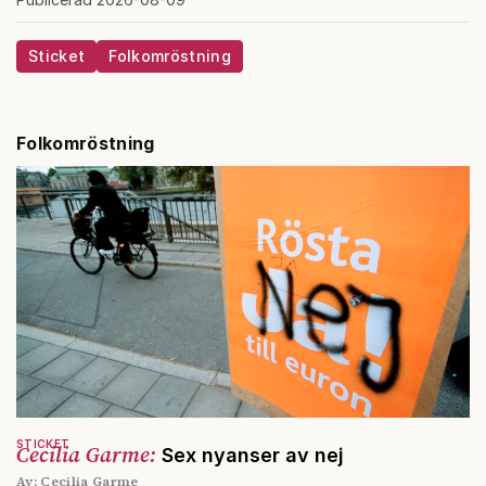
Sticket
Folkomröstning
Folkomröstning
STICKET
Cecilia Garme:
Sex nyanser av nej
Av: Cecilia Garme