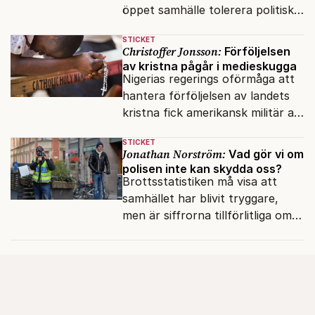
öppet samhälle tolerera politiska
rörelser som vill förändra det
STICKET
inifrån?
Christoffer Jonsson:
Förföljelsen
av kristna pågår i medieskugga
Nigerias regerings oförmåga att
hantera förföljelsen av landets
kristna fick amerikansk militär att
genomfört flera luftattacker mot
STICKET
milisen.
Jonathan Norström:
Vad gör vi om
polisen inte kan skydda oss?
Brottsstatistiken må visa att
samhället har blivit tryggare,
men är siffrorna tillförlitliga om
många inte ser meningen i att
anmäla brott?