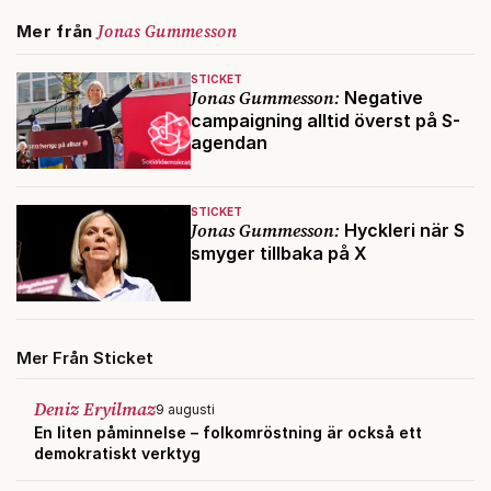
Jonas Gummesson
Mer från
STICKET
Jonas Gummesson:
Negative
campaigning alltid överst på S-
agendan
STICKET
Jonas Gummesson:
Hyckleri när S
smyger tillbaka på X
Mer Från Sticket
Deniz Eryilmaz
9 augusti
En liten påminnelse – folkomröstning är också ett
demokratiskt verktyg