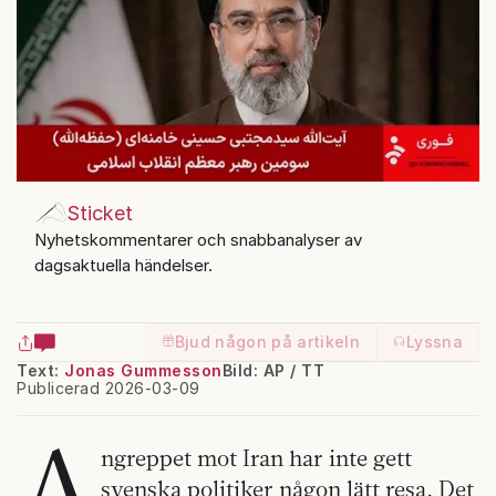
Sticket
Nyhetskommentarer och snabbanalyser av
dagsaktuella händelser.
Bjud någon på artikeln
Lyssna
Text:
Jonas Gummesson
Bild: AP / TT
Publicerad 2026-03-09
A
ngreppet mot Iran har inte gett
svenska politiker någon lätt resa. Det