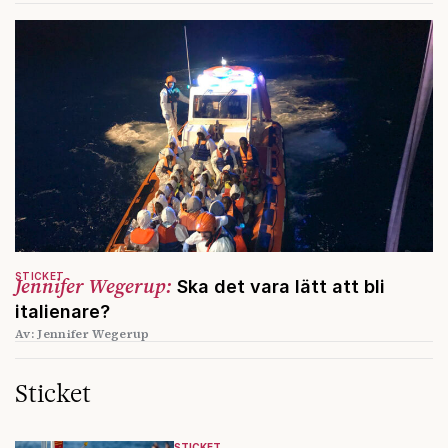
STICKET
Jennifer Wegerup:
Ska det vara lätt att bli
italienare?
Av: Jennifer Wegerup
Sticket
STICKET