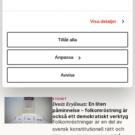
Ta reda på mer om hur dina personliga uppgifter
behandlas och ställ in dina preferenser i
detaljsektionen
.
Visa detaljer
Du kan ändra eller dra tillbaka ditt samtycke när som
Testa vår valkompass 2026!
helst från cookie-förklaringen.
Tillåt alla
Testa här!
Vi använder enhetsidentifierare för att anpassa innehållet
och annonserna till användarna, tillhandahålla funktioner
Anpassa
för sociala medier och analysera vår trafik. Vi
vidarebefordrar även sådana identifierare och annan
information från din enhet till de sociala medier och
Avvisa
Sticket
annons- och analysföretag som vi samarbetar med.
Dessa kan i sin tur kombinera informationen med annan
information som du har tillhandahållit eller som de har
STICKET
Deniz Eryilmaz:
En liten
samlat in när du har använt deras tjänster.
påminnelse – folkomröstning är
Om du vill läsa mer om hur vi hanterar personuppgifter
också ett demokratiskt verktyg
kan du göra det
här
.
Folkomröstningar är en del av
svensk konstitutionell rätt och