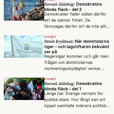
Farouk Aldabag:
Demokratins
blinda fläck – del 2
Demokratier faller sällan därför
att de saknar frihet. De
försvagas därför att de inte alltid
lyckas skilja mellan öppenhet och
STICKET
naivitet.
Deniz Eryilmaz:
När domstolarna
tiger – och lagstiftaren bekvämt
ser på
Regeringar kommer och går men
frågan om domstolarnas
motiveringsskyldighet verkar
aldrig hamna högst upp på
STICKET
dagordningen.
Farouk Aldabag:
Demokratins
blinda fläck – del 1
Länge har Sverige varnats för
politisk islam. Hur långt kan ett
öppet samhälle tolerera politiska
rörelser som vill förändra det