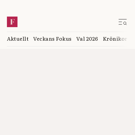
Aktuellt
Veckans Fokus
Val 2026
Krönikor
K