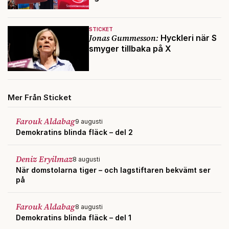
STICKET
Jonas Gummesson:
Hyckleri när S
smyger tillbaka på X
Mer Från Sticket
Farouk Aldabag
9 augusti
Demokratins blinda fläck – del 2
Deniz Eryilmaz
8 augusti
När domstolarna tiger – och lagstiftaren bekvämt ser
på
Farouk Aldabag
8 augusti
Demokratins blinda fläck – del 1