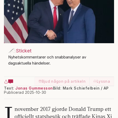
Sticket
Nyhetskommentarer och snabbanalyser av
dagsaktuella händelser.
Bjud någon på artikeln
Lyssna
Text:
Jonas Gummesson
Bild: Mark Schiefelbein / AP
Publicerad 2025-10-30
I
november 2017 gjorde Donald Trump ett
officiellt statsbesök och träffade Kinas Xi