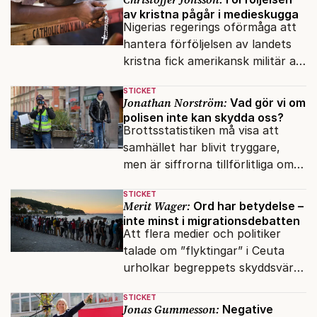
av kristna pågår i medieskugga
Nigerias regerings oförmåga att
hantera förföljelsen av landets
kristna fick amerikansk militär att
genomfört flera luftattacker mot
STICKET
milisen.
Jonathan Norström:
Vad gör vi om
polisen inte kan skydda oss?
Brottsstatistiken må visa att
samhället har blivit tryggare,
men är siffrorna tillförlitliga om
många inte ser meningen i att
STICKET
anmäla brott?
Merit Wager:
Ord har betydelse –
inte minst i migrationsdebatten
Att flera medier och politiker
talade om ”flyktingar” i Ceuta
urholkar begreppets skyddsvärde
för dem som faktiskt flyr krig
STICKET
och förföljelse.
Jonas Gummesson:
Negative