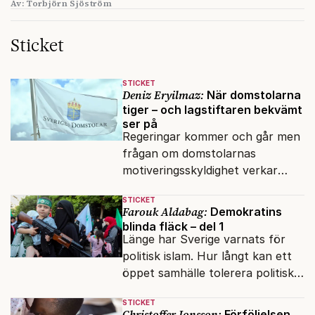
Av: Torbjörn Sjöström
Sticket
STICKET
Deniz Eryilmaz:
När domstolarna
tiger – och lagstiftaren bekvämt
ser på
Regeringar kommer och går men
frågan om domstolarnas
motiveringsskyldighet verkar
aldrig hamna högst upp på
STICKET
dagordningen.
Farouk Aldabag:
Demokratins
blinda fläck – del 1
Länge har Sverige varnats för
politisk islam. Hur långt kan ett
öppet samhälle tolerera politiska
rörelser som vill förändra det
STICKET
inifrån?
Christoffer Jonsson:
Förföljelsen