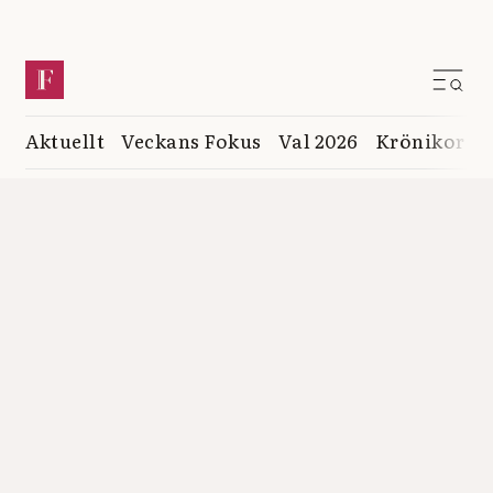
Aktuellt
Veckans Fokus
Val 2026
Krönikor
K