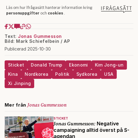
Text:
Jonas Gummesson
Bild: Mark Schiefelbein / AP
Publicerad 2025-10-30
Sticket
Donald Trump
Ekonomi
Kim Jong-un
Kina
Nordkorea
Politik
Sydkorea
USA
Xi Jinping
Jonas Gummesson
Mer från
STICKET
Jonas Gummesson:
Negative
campaigning alltid överst på S-
agendan