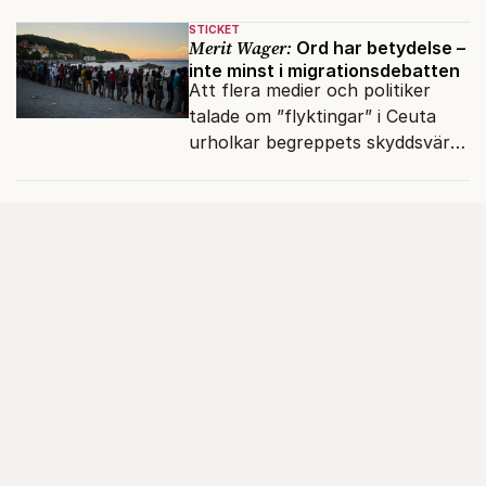
många inte ser meningen i att
STICKET
anmäla brott?
Merit Wager:
Ord har betydelse –
inte minst i migrationsdebatten
Att flera medier och politiker
talade om ”flyktingar” i Ceuta
urholkar begreppets skyddsvärde
för dem som faktiskt flyr krig
och förföljelse.