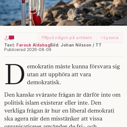
Bjud någon på artikeln
Lyssna
Text:
Farouk Aldabag
Bild: Johan Nilsson / TT
Publicerad 2026-08-09
D
emokratin måste kunna försvara sig
utan att upphöra att vara
demokratisk.
Den kanske svåraste frågan är därför inte om
politisk islam existerar eller inte. Den
verkliga frågan är hur en liberal demokrati
ska agera när den misstänker att vissa
organisationer använder de fri- och