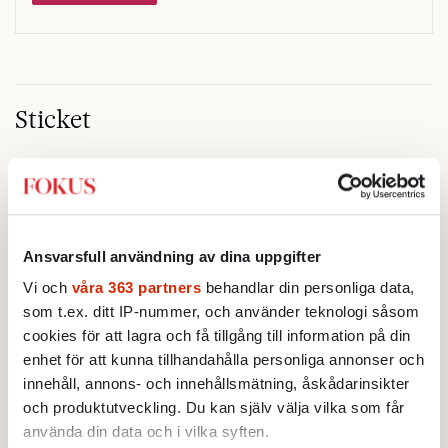
Sticket
STICKET
Farouk Aldabag:
Demokratins
blinda fläck – del 2
Demokratier faller sällan därför
att de saknar frihet. De
Ansvarsfull användning av dina uppgifter
försvagas därför att de inte alltid
Vi och
våra 363 partners
behandlar din personliga data,
lyckas skilja mellan öppenhet och
som t.ex. ditt IP-nummer, och använder teknologi såsom
STICKET
naivitet.
Deniz Eryilmaz:
När domstolarna
cookies för att lagra och få tillgång till information på din
tiger – och lagstiftaren bekvämt
enhet för att kunna tillhandahålla personliga annonser och
ser på
innehåll, annons- och innehållsmätning, åskådarinsikter
Regeringar kommer och går men
och produktutveckling. Du kan själv välja vilka som får
frågan om domstolarnas
använda din data och i vilka syften.
motiveringsskyldighet verkar