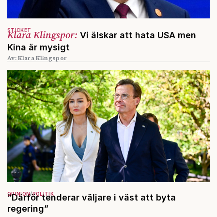
STICKET
Klara Klingspor:
Vi älskar att hata USA men
Kina är mysigt
Av: Klara Klingspor
OPINION
POLITIK
”Därför tenderar väljare i väst att byta
regering”