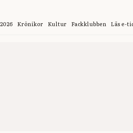
 2026
Krönikor
Kultur
Fackklubben
Läs e-t