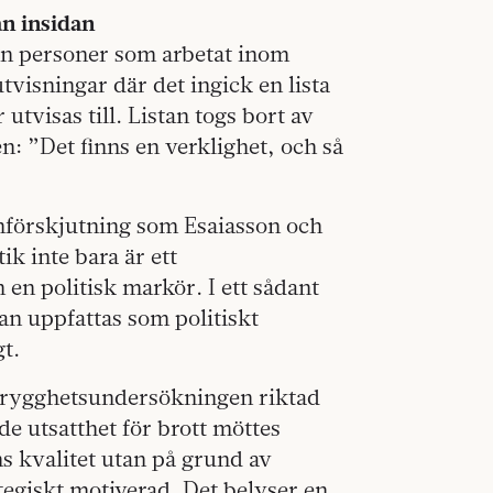
ån insidan
från personer som arbetat inom
visningar där det ingick en lista
tvisas till. Listan togs bort av
: ”Det finns en verklighet, och så
rmförskjutning som Esaiasson och
ik inte bara är ett
n politisk markör. I ett sådant
kan uppfattas som politiskt
gt.
 trygghetsundersökningen riktad
ade utsatthet för brott möttes
s kvalitet utan på grund av
tegiskt motiverad. Det belyser en