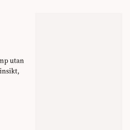
ump utan
insikt,