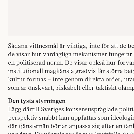
Sådana vittnesmål är viktiga, inte för att de b
de visar hur vardagliga mekanismer fungerar 
en politiserad norm. De visar också hur förvä
institutionell magkänsla gradvis får större bet
kultur formas – inte genom direkta order, ut
som är önskvärt, riskabelt eller taktiskt olämp
Den tysta styrningen
Lägg därtill Sveriges konsensuspräglade polit
perspektiv snabbt kan uppfattas som ideologis
där tjänstemän börjar anpassa sig efter en tänk