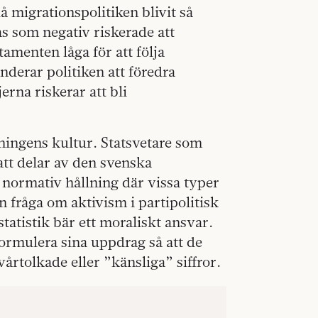
 migrationspolitiken blivit så
s som negativ riskerade att
amenten låga för att följa
enderar politiken att föredra
jerna riskerar att bli
tningens kultur. Statsvetare som
att delar av den svenska
 normativ hållning där vissa typer
n fråga om aktivism i partipolitisk
tatistik bär ett moraliskt ansvar.
formulera sina uppdrag så att de
rtolkade eller ”känsliga” siffror.