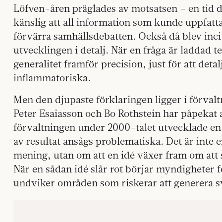
Löfven-åren präglades av motsatsen – en tid då
känslig att all information som kunde uppfatta
förvärra samhällsdebatten. Också då blev incit
utvecklingen i detalj. När en fråga är laddad t
generalitet framför precision, just för att detal
inflammatoriska.
Men den djupaste förklaringen ligger i förval
Peter Esaiasson och Bo Rothstein har påpekat 
förvaltningen under 2000-talet utvecklade en
av resultat ansågs problematiska. Det är inte e
mening, utan om att en idé växer fram om att s
När en sådan idé slår rot börjar myndigheter 
undviker områden som riskerar att generera svå