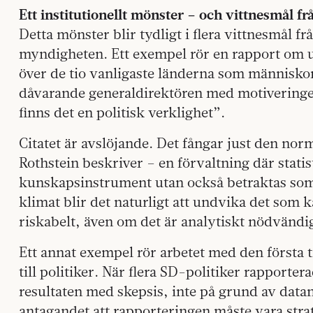
Ett institutionellt mönster – och vittnesmål fr
Detta mönster blir tydligt i flera vittnesmål 
myndigheten. Ett exempel rör en rapport om ut
över de tio vanligaste länderna som människor u
dåvarande generaldirektören med motiveringen
finns det en politisk verklighet”.
Citatet är avslöjande. Det fångar just den no
Rothstein beskriver – en förvaltning där statist
kunskapsinstrument utan också betraktas som e
klimat blir det naturligt att undvika det som 
riskabelt, även om det är analytiskt nödvändi
Ett annat exempel rör arbetet med den första
till politiker. När flera SD-politiker rapporter
resultaten med skepsis, inte på grund av datan
antagandet att rapporteringen måste vara stra