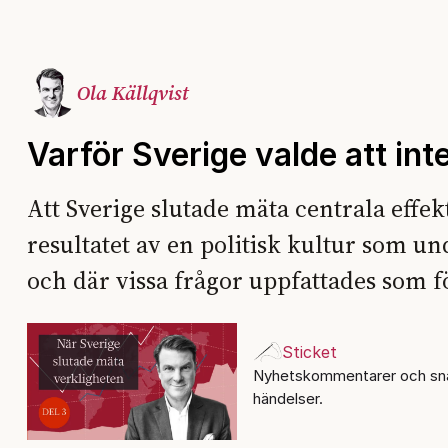
Ola Källqvist
Varför Sverige valde att int
Att Sverige slutade mäta centrala effe
resultatet av en politisk kultur som u
och där vissa frågor uppfattades som för
Sticket
Nyhetskommentarer och sna
händelser.