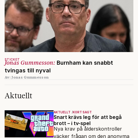
STICKET
Jonas Gummesson:
Burnham kan snabbt
tvingas till nyval
Av: Jonas Gummesson
Aktuellt
AKTUELLT
KORT SAGT
Snart krävs leg för att begå
brott – i tv-spel
Nya krav på ålderskontroller
väcker frågan om den anonyma