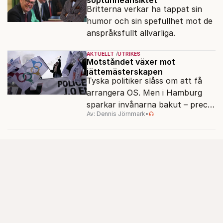
Britterna verkar ha tappat sin
humor och sin spefullhet mot de
anspråksfullt allvarliga.
AKTUELLT
UTRIKES
Motståndet växer mot
jättemästerskapen
Tyska politiker slåss om att få
arrangera OS. Men i Hamburg
sparkar invånarna bakut – precis
Av: Dennis Jörnmark
•
som de gjort tidigare i Paris,
Vancouver och Los Angeles.