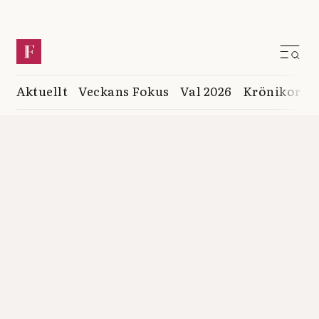
Aktuellt
Veckans Fokus
Val 2026
Krönikor
K