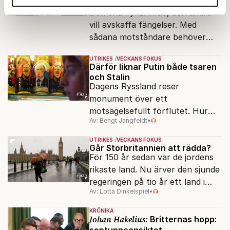
valarbetare
annons- och analysföretag som vi samarbetar med.
Den ena hyllar Mao, den andra
Dessa kan i sin tur kombinera informationen med annan
vill avskaffa fängelser. Med
information som du har tillhandahållit eller som de har
sådana motståndare behöver
samlat in när du har använt deras tjänster.
presidenten knappt några
Om du vill läsa mer om hur vi hanterar personuppgifter
UTRIKES
VECKANS FOKUS
vänner.
Därför liknar Putin både tsaren
kan du göra det
här
.
och Stalin
Dagens Ryssland reser
monument över ett
motsägelsefullt förflutet. Hur
Av: Bengt Jangfeldt
•
kunde två revolutioner förändra
hela samhället – utan att rubba
UTRIKES
VECKANS FOKUS
den ryska statsidén?
Går Storbritannien att rädda?
För 150 år sedan var de jordens
rikaste land. Nu ärver den sjunde
regeringen på tio år ett land i
Av: Lotta Dinkelspiel
•
politiskt och ekonomiskt kaos.
KRÖNIKA
Johan Hakelius:
Britternas hopp:
soptunneansiktet