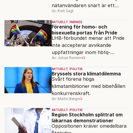
nätanvändaren snart är ett
Av: Kort Sagt
minne blott.
AKTUELLT
INRIKES
Förening för homo- och
bisexuella portas från Pride
LHB-förbundet menar att Pride
inte accepterar avvikande
uppfattningar inom hbtq-
Av: Johan Romin
•
rörelsen. "Vi har inga problem
med transpersoner", säger
AKTUELLT
POLITIK
ordföranden Linn Saarinen.
Bryssels stora klimatdilemma
Svårt förena höga
klimatambitioner med bibehållen
konkurrenskraft.
Av: Martin Berg
•
AKTUELLT
POLITIK
Region Stockholm splittrat om
läkarnas demonstrationer
Oppositionen kräver omedelbara
åtgärder.