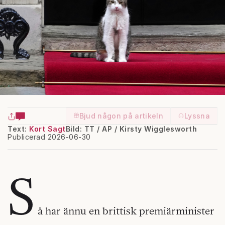
Bjud någon på artikeln
Lyssna
Text:
Kort Sagt
Bild: TT / AP / Kirsty Wigglesworth
Publicerad 2026-06-30
S
å har ännu en brittisk premiärminister