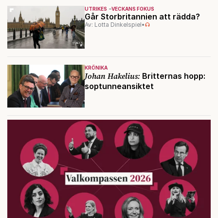
UTRIKES
VECKANS FOKUS
Går Storbritannien att rädda?
Av: Lotta Dinkelspiel
•
KRÖNIKA
Johan Hakelius:
Britternas hopp:
soptunneansiktet