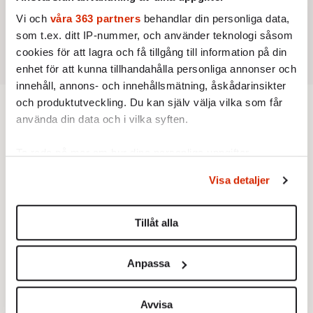
Vi och
våra 363 partners
behandlar din personliga data,
som t.ex. ditt IP-nummer, och använder teknologi såsom
cookies för att lagra och få tillgång till information på din
enhet för att kunna tillhandahålla personliga annonser och
innehåll, annons- och innehållsmätning, åskådarinsikter
och produktutveckling. Du kan själv välja vilka som får
Utrikes
använda din data och i vilka syften.
Ta reda på mer om hur dina personliga uppgifter
KRÖNIKA
behandlas och ställ in dina preferenser i
detaljsektionen
.
Frans Wachtmeister:
Ja, AC är ett
Visa detaljer
hot mot den franska
Du kan ändra eller dra tillbaka ditt samtycke när som
civilisationen
helst från cookie-förklaringen.
Jag har funnit min plats i
Tillåt alla
kulturkriget. Naturligtvis kan vi
Vi använder enhetsidentifierare för att anpassa innehållet
inte befläcka Paris med plastiga
och annonserna till användarna, tillhandahålla funktioner
klossar från Panasonic.
Anpassa
för sociala medier och analysera vår trafik. Vi
KRÖNIKA
Erik Hörstadius:
vidarebefordrar även sådana identifierare och annan
Demokraternas
vänsterkant är Trumps bästa
information från din enhet till de sociala medier och
Avvisa