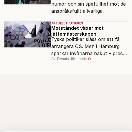
humor och sin spefullhet mot de
anspråksfullt allvarliga.
AKTUELLT
UTRIKES
Motståndet växer mot
jättemästerskapen
Tyska politiker slåss om att få
arrangera OS. Men i Hamburg
sparkar invånarna bakut – precis
Av: Dennis Jörnmark
•
som de gjort tidigare i Paris,
Vancouver och Los Angeles.