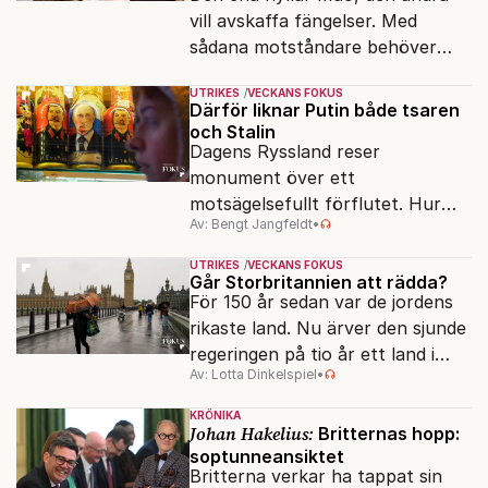
vill avskaffa fängelser. Med
sådana motståndare behöver
presidenten knappt några
UTRIKES
VECKANS FOKUS
vänner.
Därför liknar Putin både tsaren
och Stalin
Dagens Ryssland reser
monument över ett
motsägelsefullt förflutet. Hur
Av: Bengt Jangfeldt
•
kunde två revolutioner förändra
hela samhället – utan att rubba
UTRIKES
VECKANS FOKUS
den ryska statsidén?
Går Storbritannien att rädda?
För 150 år sedan var de jordens
rikaste land. Nu ärver den sjunde
regeringen på tio år ett land i
Av: Lotta Dinkelspiel
•
politiskt och ekonomiskt kaos.
KRÖNIKA
Johan Hakelius:
Britternas hopp:
soptunneansiktet
Britterna verkar ha tappat sin