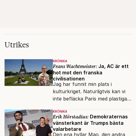
Utrikes
KRÖNIKA
Frans Wachtmeister:
Ja, AC är ett
hot mot den franska
civilisationen
Jag har funnit min plats i
kulturkriget. Naturligtvis kan vi
inte befläcka Paris med plastiga
klossar från Panasonic.
KRÖNIKA
Erik Hörstadius:
Demokraternas
vänsterkant är Trumps bästa
valarbetare
Den ena hyllar Mao, den andra