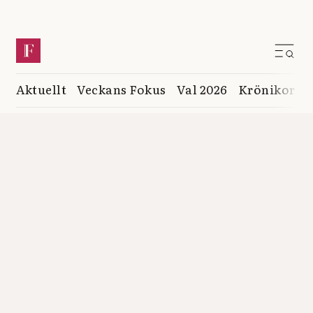
Aktuellt
Veckans Fokus
Val 2026
Krönikor
K