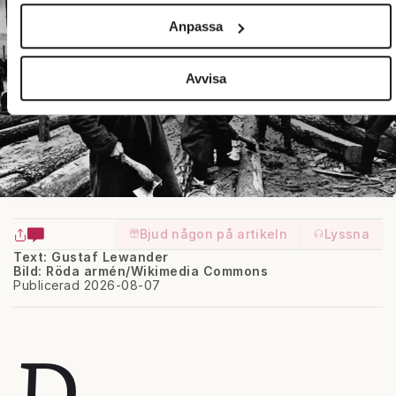
och annonserna till användarna, tillhandahålla funktioner för
Anpassa
sociala medier och analysera vår trafik. Vi vidarebefordrar
även sådana identifierare och annan information från din
enhet till de sociala medier och annons- och analysföretag
Avvisa
som vi samarbetar med. Dessa kan i sin tur kombinera
informationen med annan information som du har
tillhandahållit eller som de har samlat in när du har använt
deras tjänster.
Om du vill läsa mer om hur vi hanterar personuppgifter kan
du göra det
här
.
Bjud någon på artikeln
Lyssna
Text: Gustaf Lewander
Bild: Röda armén/Wikimedia Commons
Publicerad 2026-08-07
D