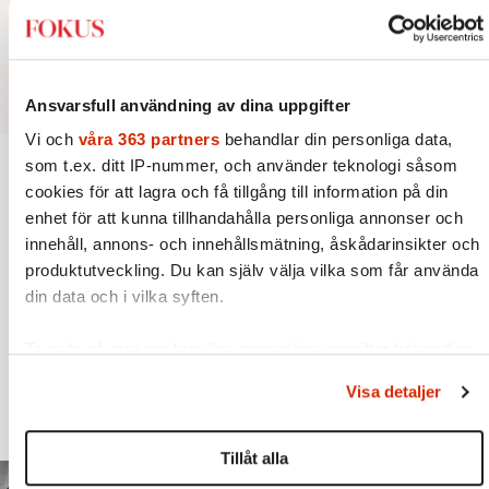
Ansvarsfull användning av dina uppgifter
Vi och
våra 363 partners
behandlar din personliga data,
som t.ex. ditt IP-nummer, och använder teknologi såsom
cookies för att lagra och få tillgång till information på din
BOKRECENSION
KULTUR
enhet för att kunna tillhandahålla personliga annonser och
Den röda tråden som brast
innehåll, annons- och innehållsmätning, åskådarinsikter och
produktutveckling. Du kan själv välja vilka som får använda
Ukrainarnas delaktighet i folkmord på
din data och i vilka syften.
polacker och judar är ingen "detalj". Fredrik
Segerfeldts iver att skildra den ryska
Ta reda på mer om hur dina personliga uppgifter behandlas
och ställ in dina preferenser i
detaljsektionen
. Du kan
imperialismen leder till en förenklad bild av
Visa detaljer
ändra eller dra tillbaka ditt samtycke när som helst från
historien.
cookie-förklaringen.
Tillåt alla
Vi använder enhetsidentifierare för att anpassa innehållet