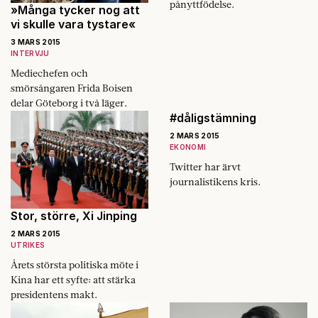
pånyttfödelse.
»Många tycker nog att
vi skulle vara tystare«
3 MARS 2015
INTERVJU
Mediechefen och
smörsångaren Frida Boisen
delar Göteborg i två läger.
#dåligstämning
2 MARS 2015
EKONOMI
Twitter har ärvt
journalistikens kris.
Stor, större, Xi Jinping
2 MARS 2015
UTRIKES
Årets största politiska möte i
Kina har ett syfte: att stärka
presidentens makt.