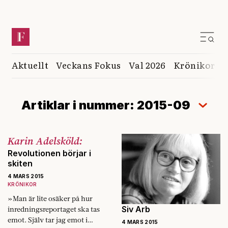
Aktuellt
Veckans Fokus
Val 2026
Krönikor
K
Artiklar i nummer: 2015-09
Karin Adelsköld:
Revolutionen börjar i
skiten
4 MARS 2015
KRÖNIKOR
»Man är lite osäker på hur
Siv Arb
inredningsreportaget ska tas
emot. Själv tar jag emot i
4 MARS 2015