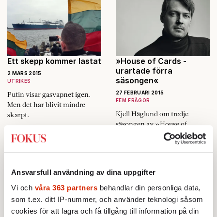
Ett skepp ­kommer lastat
»House of Cards ­
urartade förra
2 MARS 2015
säsongen«
UTRIKES
27 FEBRUARI 2015
Putin visar gasvapnet igen.
FEM FRÅGOR
Men det har blivit mindre
Kjell Häglund om tredje
skarpt.
säsongen av »House of
Cards«.
Vad var det som hände?
27 FEBRUARI 2015
REDAKTIONSBLOGGEN
Ansvarsfull användning av dina uppgifter
Den här veckan gör vi något
Vi och
våra 363 partners
behandlar din personliga data,
speciellt på fokus.se
som t.ex. ditt IP-nummer, och använder teknologi såsom
Praktikplats sökes
cookies för att lagra och få tillgång till information på din