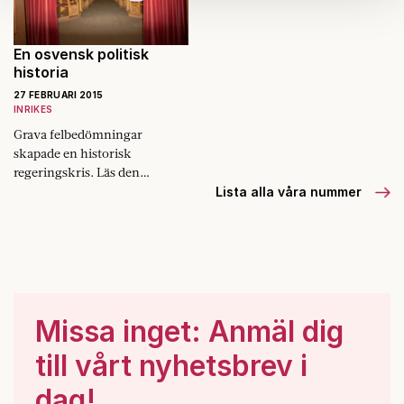
Om du vill läsa mer om hur vi hanterar personuppgifter
kan du göra det
här
.
En osvensk politisk
historia
27 FEBRUARI 2015
INRIKES
Grava felbedömningar
skapade en historisk
regeringskris. Läs den
osannolika historien om
Lista alla våra nummer
månaderna som förändrade
svensk politik.
Missa inget: Anmäl dig
till vårt nyhetsbrev i
dag!