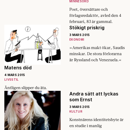
mysbrallor och stökigt kök.«
MINNESORD
Poet, översättare och
förlagsredaktör, avled den 4
februari, 83 år gammal.
Stökigt priskrig
3 MARS 2015
EKONOMI
»Amerikas makt ökar, Saudis
minskar. De stora förlorarna
är Ryssland och ­Venezuela.«
Matens död
4 MARS 2015
LIVSSTIL
Äntligen slipper du äta.
Andra sätt att lyckas
som Ernst
3 MARS 2015
KULTUR
Konstnärens identitetsbyte är
en studie i manlig