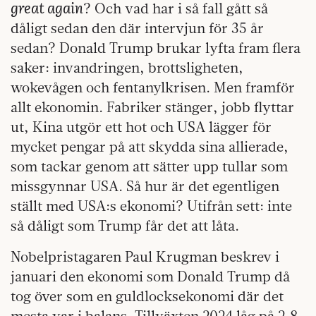
great again
? Och vad har i så fall gått så
dåligt sedan den där intervjun för 35 år
sedan? Donald Trump brukar lyfta fram flera
saker: invandringen, brottsligheten,
wokevågen och fentanylkrisen. Men framför
allt ekonomin. Fabriker stänger, jobb flyttar
ut, Kina utgör ett hot och USA lägger för
mycket pengar på att skydda sina allierade,
som tackar genom att sätter upp tullar som
missgynnar USA. Så hur är det egentligen
ställt med USA:s ekonomi? Utifrån sett: inte
så dåligt som Trump får det att låta.
Nobelpristagaren Paul Krugman beskrev i
januari den ekonomi som Donald Trump då
tog över som en guldlocksekonomi där det
mesta var i balans. Tillväxten 2024 låg på 2,8