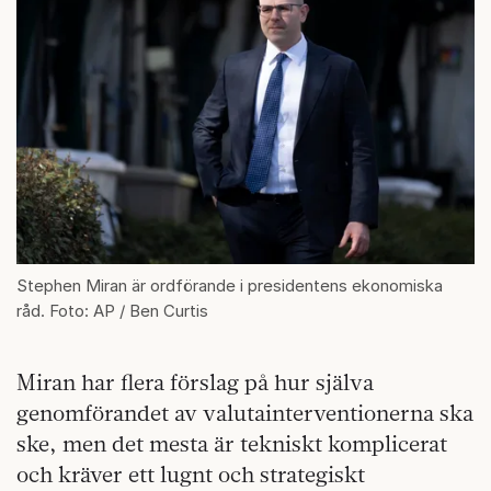
Stephen Miran är ordförande i presidentens ekonomiska
råd. Foto: AP / Ben Curtis
Miran har flera förslag på hur själva
genomförandet av valutainterventionerna ska
ske, men det mesta är tekniskt komplicerat
och kräver ett lugnt och strategiskt