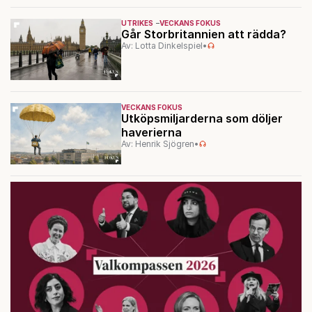
UTRIKES
VECKANS FOKUS
Går Storbritannien att rädda?
Av: Lotta Dinkelspiel
•
VECKANS FOKUS
Utköpsmiljarderna som döljer
haverierna
Av: Henrik Sjögren
•