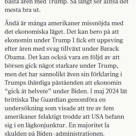
bästa åren med Trump. Så långt ser alltså det
mesta bra ut.
Ändå är många amerikaner missnöjda med
det ekonomiska läget. Det kan bero på att
ekonomin under Trump 1 fick ett uppsving
efter åren med svag tillväxt under Barack
Obama. Det kan också vara en följd av att
börsen gick något starkare under Trump,
men det har sannolikt även sin förklaring i
Trumps ihärdiga påståenden att ekonomin
“gick åt helvete” under Biden. I maj 2024 lät
brittiska The Guardian genomföra en
undersökning som visade att tre av fem
amerikaner felaktigt trodde att USA befann
sig i en lågkonjunktur. En majoritet la
skulden på Biden-administrationen.