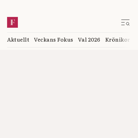
Aktuellt
Veckans Fokus
Val 2026
Krönikor
K