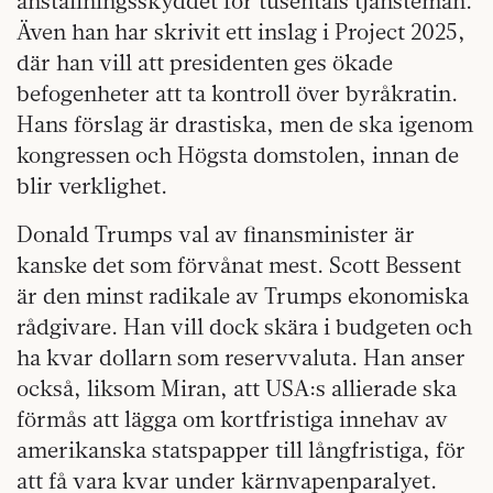
anställningsskyddet för tusentals tjänstemän.
Även han har skrivit ett inslag i Project 2025,
där han vill att presidenten ges ökade
befogenheter att ta kontroll över byråkratin.
Hans förslag är drastiska, men de ska igenom
kongressen och Högsta domstolen, innan de
blir verklighet.
Donald Trumps val av finansminister är
kanske det som förvånat mest. Scott Bessent
är den minst radikale av Trumps ekonomiska
rådgivare. Han vill dock skära i budgeten och
ha kvar dollarn som reservvaluta. Han anser
också, liksom Miran, att USA:s allierade ska
förmås att lägga om kortfristiga innehav av
amerikanska statspapper till långfristiga, för
att få vara kvar under kärnvapenparalyet.