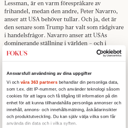
Lessman, är en varm förespråkare av
frihandel, medan den andre, Peter Navarro,
anser att USA behöver tullar. Och ja, det är
den senare som Trump har valt som rådgivare
i handelsfrågor. Navarro anser att USAs
dominerande ställning i världen – och i
förlängningen demokratin – hotas av framför
allt Kina. Enligt Navarro hänger ekonomisk,
politisk och militär makt ihop och för att
Ansvarsfull användning av dina uppgifter
bevara sin position måste USA stärka sin
tillverknings- och försvarsindustriella bas
Vi och
våra 363 partners
behandlar din personliga data,
som t.ex. ditt IP-nummer, och använder teknologi såsom
och öka kontrollen över leveranskedjorna.
cookies för att lagra och få tillgång till information på din
enhet för att kunna tillhandahålla personliga annonser och
innehåll, annons- och innehållsmätning, åskådarinsikter
och produktutveckling. Du kan själv välja vilka som får
använda din data och i vilka syften.