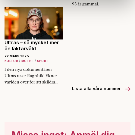
information som du har tillhandahållit eller som de har
93 år gammal.
bakslag i en utdragen
rättsprocess. 10 miljoner plus
samlat in när du har använt deras tjänster.
blev 5 miljoner minus.
Om du vill läsa mer om hur vi hanterar personuppgifter
kan du göra det
här
.
Ultras – så mycket mer
än läktarvåld
22 MARS 2025
KULTUR
MÖTET
SPORT
I den nya dokumentären
Ultras reser Ragnhild Ekner
världen över för att skildra
den mångsidiga
Lista alla våra nummer
läktarkulturen. Det visar sig
att fotbollssupportrarnas
gemenskaper väl speglar de
samhällen de lever i.