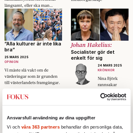
långsamt, eller ska man
plocka fram motorsågen?
”Alla kulturer är inte lika
Johan Hakelius:
bra”
Socialister gör det
enkelt för sig
25 MARS 2025
OPINION
24 MARS 2025
Vi måste slå vakt om de
KRÖNIKOR
värderingar som är grunden
Nina Björk
till västerlandets framgångar.
rannsakar
marknadsimper
ialismen men
missar en av
dess mest
snabbväxande
Ansvarsfull användning av dina uppgifter
miljardbransche
Vi och
våra 363 partners
behandlar din personliga data,
r: den radikala
Mikael Timm:
Johanne Hildebrandt: