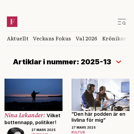
Aktuellt
Veckans Fokus
Val 2026
Krönikor
K
Artiklar i nummer: 2025-13
Nina Lekander:
”Den här podden är en
Vilket
livlina för mig”
bottennapp, politiker!
27 MARS 2025
27 MARS 2025
KULTUR