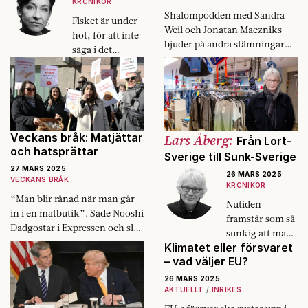
KRÖNIKOR
Shalompodden med Sandra
Fisket är under
Weil och Jonatan Maczniks
hot, för att inte
bjuder på andra stämningar
säga i det
och röster från Israel, än de
närmaste
som vanligen hörs i det
utplånat,
polariserade klimatet efter
liksom snart de
terrorattacken i oktober 2023.
småskaliga
yrkesfiskarna.
Veckans bråk: Matjättar
Lars Åberg:
Från Lort-
och hatsprättar
Sverige till Sunk-Sverige
27 MARS 2025
26 MARS 2025
VECKANS BRÅK
KRÖNIKOR
“Man blir rånad när man går
Nutiden
in i en matbutik”. Sade Nooshi
framstår som så
Dadgostar i Expressen och slöt
sunkig att man
upp i köpbojkotten mot de så
Klimatet eller försvaret
helst vill gå
kallade matjättarna…
– vad väljer EU?
längst in i ett
provrum och
26 MARS 2025
gömma sig.
AKTUELLT
INRIKES