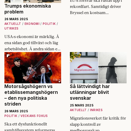
EU:s försvar ska rustas upp i
Trumps ekonomiska
rekordfart. Samtidigt driver
problem
Bryssel en kostsam
klimatpolitik. Nu varnas det
26 MARS 2025
AKTUELLT
EKONOMI
POLITIK
för att EU inte har råd med
UTRIKES
båda.
USA:s ekonomi är märklig. Å
ena sidan god tillväxt och låg
arbetslöshet. Å andra sidan ett
statsskuld som kan sänka hela
skutan.
Motorsågshögern vs
Så lättvindigt har
etablissemangshögern
utlänningar blivit
– den nya politiska
svenskar
striden
25 MARS 2025
AKTUELLT
INRIKES
26 MARS 2025
POLITIK
VECKANS FOKUS
Migrationsverket får kritik för
Ska ett dysfunktionellt
slapp kontroll av
samhällssystem reformeras
medborgarskap.