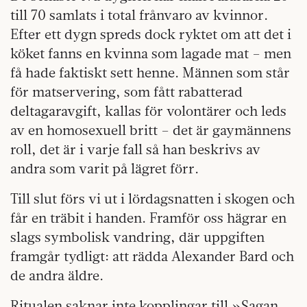
till 70 samlats i total frånvaro av kvinnor.
Efter ett dygn spreds dock ryktet om att det i
köket fanns en kvinna som lagade mat – men
få hade faktiskt sett henne. Männen som står
för matservering, som fått rabatterad
deltagaravgift, kallas för volontärer och leds
av en homosexuell britt – det är gaymännens
roll, det är i varje fall så han beskrivs av
andra som varit på lägret förr.
Till slut förs vi ut i lördagsnatten i skogen och
får en träbit i handen. Framför oss hägrar en
slags symbolisk vandring, där uppgiften
framgår tydligt: att rädda Alexander Bard och
de andra äldre.
Ritualen saknar inte kopplingar till »Sagan