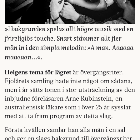
»I bakgrunden spelas allt högre musik med en
frireligiös touche. Snart stämmer allt fler
män in i den simpla melodin: »A man. Aaaaaa
maaaaan…«.
Helgens tema för lägret
är övergångsriter.
Fjolårets samling hade inte något om sådana,
men i år sätts tonen i stor utsträckning av den
inbjudne föreläsaren Arne Rubinstein, en
australiensisk läkare som i över 25 år sysslat
med att ta fram program av detta slag.
Första kvällen samlar han alla män i en sal
och ger en slags bakgrund till övergångsriter