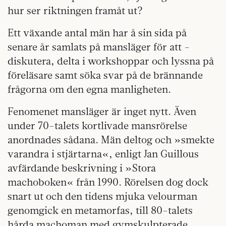
hur ser riktningen framåt ut?
Ett växande antal män har å sin sida på
senare år samlats på mansläger för att ­
diskutera, delta i workshoppar och lyssna på
föreläsare samt söka svar på de brännande
frågorna om den egna manligheten.
Fenomenet mansläger är inget nytt. Även
under 70-talets kortlivade mansrörelse
anordnades sådana. Män deltog och »smekte
varandra i stjärtarna«, enligt Jan Guillous
avfärdande beskrivning i »Stora
machoboken« från 1990. Rörelsen dog dock
snart ut och den tidens mjuka velourman
genomgick en metamorfas, till 80-talets
hårda machoman med gymskulpterade