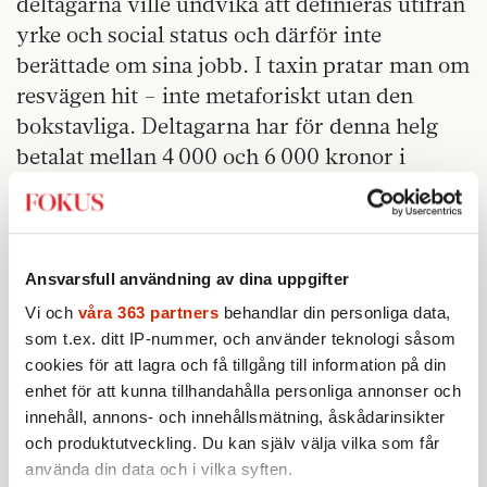
deltagarna ville undvika att definieras utifrån
yrke och social status och därför inte
berättade om sina jobb. I taxin pratar man om
resvägen hit – inte metaforiskt utan den
bokstavliga. Deltagarna har för denna helg
betalat mellan 4 000 och 6 000 kronor i
lägeravgift beroende på boendeform, och då
tillkommer resekostnader.
En kille i taxin berättar för sällskapet att han
Ansvarsfull användning av dina uppgifter
är från New York och ska efter helgen vidare
Vi och
våra 363 partners
behandlar din personliga data,
på en Europaresa. Han är långhårig, klädd i
som t.ex. ditt IP-nummer, och använder teknologi såsom
rutig kavajväst, vinröda lågskor – en klassisk
cookies för att lagra och få tillgång till information på din
påfågel, enligt raggningsbibeln »Spelet« av
enhet för att kunna tillhandahålla personliga annonser och
Neil Strauss, som för drygt tio år sedan hade
innehåll, annons- och innehållsmätning, åskådarinsikter
en rejäl påverkan på dejtningkulturen i USA
och produktutveckling. Du kan själv välja vilka som får
använda din data och i vilka syften.
och Europa.