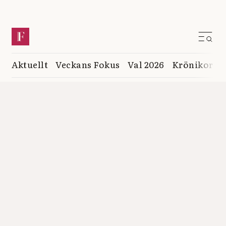
Aktuellt
Veckans Fokus
Val 2026
Krönikor
K