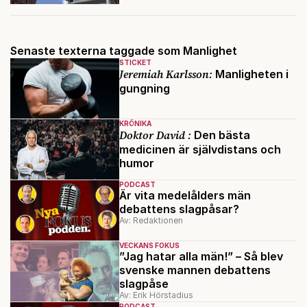
Senaste texterna taggade som Manlighet
STICKET
Jeremiah Karlsson:
Manligheten i
gungning
KRÖNIKA
Doktor David :
Den bästa
medicinen är självdistans och
humor
PODCAST
Är vita medelålders män
debattens slagpåsar?
Av: Redaktionen
VECKANS FOKUS
”Jag hatar alla män!” – Så blev
svenske mannen debattens
slagpåse
Av: Erik Hörstadius
PODCAST