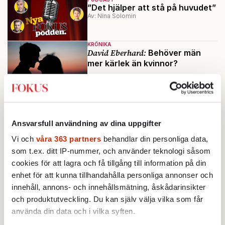
”Det hjälper att stå på huvudet”
Av: Nina Solomin
KRÖNIKA
David Eberhard:
Behöver män
mer kärlek än kvinnor?
KRÖNIKA
Nina Solomin:
Smärtar att stå
utanför – incelmännen måste
hanteras
Ansvarsfull användning av dina uppgifter
KRÖNIKA
Vi och
våra 363 partners
behandlar din personliga data,
David Eberhard:
Feminisera inte
som t.ex. ditt IP-nummer, och använder teknologi såsom
alla – manliga män slår inte
cookies för att lagra och få tillgång till information på din
enhet för att kunna tillhandahålla personliga annonser och
Ladda fler
innehåll, annons- och innehållsmätning, åskådarinsikter
och produktutveckling. Du kan själv välja vilka som får
använda din data och i vilka syften.
Mest lästa