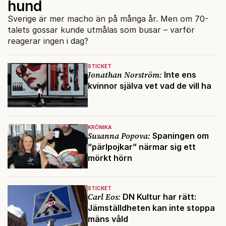
hund
Sverige är mer macho än på många år. Men om 70-
talets gossar kunde utmålas som busar – varför
reagerar ingen i dag?
STICKET
Jonathan Norström:
Inte ens
kvinnor själva vet vad de vill ha
KRÖNIKA
Susanna Popova:
Spaningen om
”pärlpojkar” närmar sig ett
mörkt hörn
STICKET
Carl Eos:
DN Kultur har rätt:
Jämställdheten kan inte stoppa
mäns våld