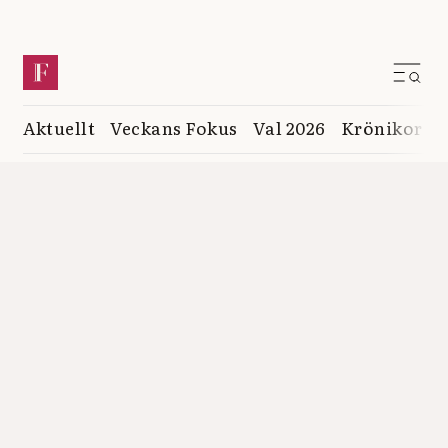
Aktuellt
Veckans Fokus
Val 2026
Krönikor
K