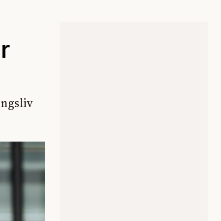
r
ingsliv