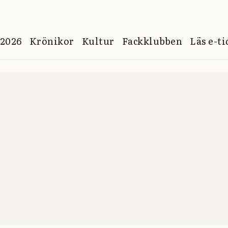
 2026
Krönikor
Kultur
Fackklubben
Läs e-t