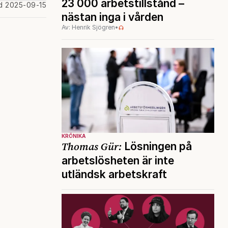
23 000 arbetstillstånd –
d 2025-09-15
nästan inga i vården
Av: Henrik Sjögren
•
KRÖNIKA
Thomas Gür:
Lösningen på
arbetslösheten är inte
utländsk arbetskraft