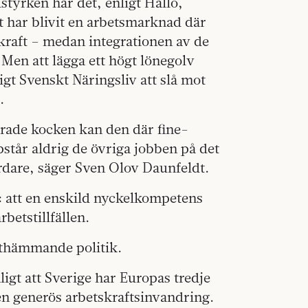
styrken har det, enligt Hållö,
et har blivit en arbetsmarknad där
kraft – medan integrationen av de
 Men att lägga ett högt lönegolv
gt Svenskt Näringsliv att slå mot
.
erade kocken kan den där fine-
står aldrig de övriga jobben på det
årdare, säger Sven Olov Daunfeldt.
 att en enskild nyckelkompetens
rbetstillfällen.
äxthämmande politik.
ligt att Sverige har Europas tredje
en generös arbetskraftsinvandring.