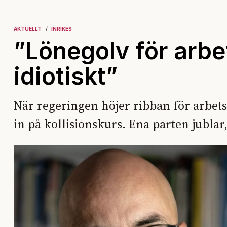
AKTUELLT
INRIKES
”Lönegolv för arbe
idiotiskt”
När regeringen höjer ribban för arbet
in på kollisionskurs. Ena parten jublar