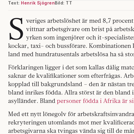
Text:
Henrik Sjögren
Bild: TT
S
veriges arbetslöshet är med 8,7 procent
vittnar arbetsgivare om brist på arbets
yrken som ingenjörer och it-specialiste
kockar, taxi- och bussförare. Kombinationen ka
land med hundratusentals arbetslösa ha så st
Förklaringen ligger i det som kallas dålig mat
saknar de kvalifikationer som efterfrågas. Ar
kopplad till bakgrundsland – den är nästan tr
bland inrikes födda. Allra störst är den bland 
asylländer. Bland
personer födda i Afrika är si
Med ett nytt lönegolv för arbetskraftsinvandra
rekryteringen utomlands mot mer kvalificera
arbetsgivarna ska tvingas vända sig till de m