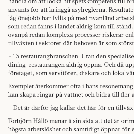
handla om att locka hit spetskompetens till bri
använts för att kringgå asylreglerna. Resultat
låglönejobb har fyllts på med nyanländ arbets
som redan fanns i landet aldrig kom till stånd.
ovanpå redan komplexa processer riskerar enli
tillväxten i sektorer där behoven är som störst
– Ta restaurangbranschen. Utan den specialis
dining-restaurangen aldrig öppna. Och då upp
företaget, som servitörer, diskare och lokalv
Exemplet återkommer ofta i hans resonemang:
kan skapa ringar på vattnet och bidra till fler a
– Det är därför jag kallar det här för en tillv
Torbjörn Hållö menar å sin sida att det är orim
högsta arbetslöshet och samtidigt öppnar för 