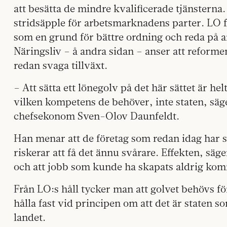
att besätta de mindre kvalificerade tjänsterna.
stridsäpple för arbetsmarknadens parter. LO f
som en grund för bättre ordning och reda på
Näringsliv – å andra sidan – anser att reformen
redan svaga tillväxt.
– Att sätta ett lönegolv på det här sättet är hel
vilken kompetens de behöver, inte staten, säg
chefsekonom Sven-Olov Daunfeldt.
Han menar att de företag som redan idag har sv
riskerar att få det ännu svårare. Effekten, säge
och att jobb som kunde ha skapats aldrig komm
Från LO:s håll tycker man att golvet behövs f
hålla fast vid principen om att det är staten s
landet.