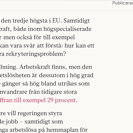
Publicera
 den tredje högsta i EU. Samtidigt
kraft, både inom högspecialiserade
r men också för till exempel
n vara svår att förstå: hur kan ett
ora rekryteringsproblem?
chning. Arbetskraft finns, men den
betslösheten är dessutom i hög grad
e gånger så hög bland utrikes som
invandrare från tidigare stora
ffran till exempel 29 procent
.
re vill regeringen styra
de jobb – samtidigt som
ånga arbetslösa på hemmaplan för