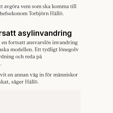
 att avgöra vem som ska komma till
 chefsekonom Torbjörn Hållö.
rsatt asylinvandring
r en fortsatt ansvarslös invandring
ska modellen. Ett tydligt lönegolv
rdning och reda på
.
ivit en annan väg in för människor
kat, säger Hållö.