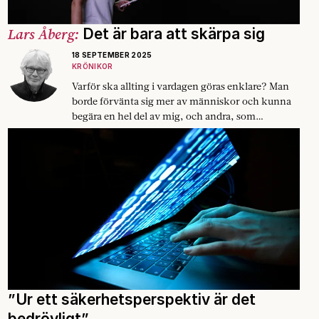
Lars Åberg:
Det är bara att skärpa sig
18 SEPTEMBER 2025
KRÖNIKOR
Varför ska allting i vardagen göras enklare? Man
borde förvänta sig mer av människor och kunna
begära en hel del av mig, och andra, som
medborgare.
”Ur ett säkerhetsperspektiv är det
bedrövligt”