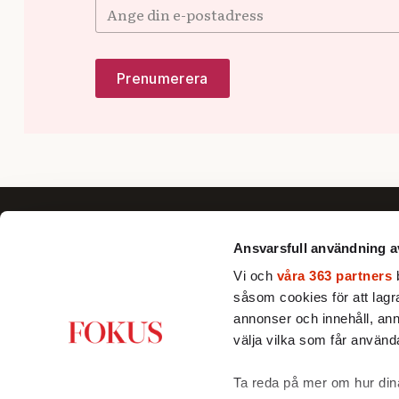
Ansvarsfull användning a
Vi och
våra 363 partners
b
såsom cookies för att lagra 
Fokus förklarar, fördjupar och ger nya
annonser och innehåll, ann
perspektiv till dig som vill se bortom
välja vilka som får använda
det dagsaktuella och förstå Sverige
och världen bättre.
Ta reda på mer om hur dina