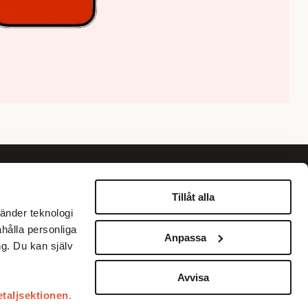
Om oss
Information
Tillåt alla
änder teknologi
Om Fokus
Personuppgiftspolicy
ahålla personliga
Anpassa
Annonsera
Betalningar med Klarna
g. Du kan själv
Köpvillkor
Kundservice
Avvisa
etaljsektionen
.
Prenumerera