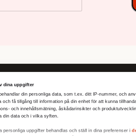
v dina uppgifter
Följ oss
ehandlar din personliga data, som t.ex. ditt IP-nummer, och anv
Facebook
och få tillgång till information på din enhet för att kunna tillhand
X
ons- och innehållsmätning, åskådarinsikter och produktutvecklin
 din data och i vilka syften.
 personliga uppgifter behandlas och ställ in dina preferenser i
d