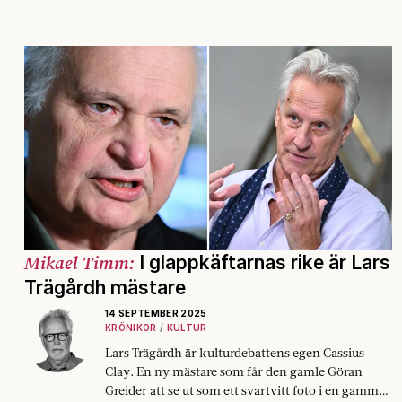
Mikael Timm:
I glappkäftarnas rike är Lars
Trägårdh mästare
14 SEPTEMBER 2025
KRÖNIKOR
KULTUR
Lars Trägårdh är kulturdebattens egen Cassius
Clay. En ny mästare som får den gamle Göran
Greider att se ut som ett svartvitt foto i en gammal