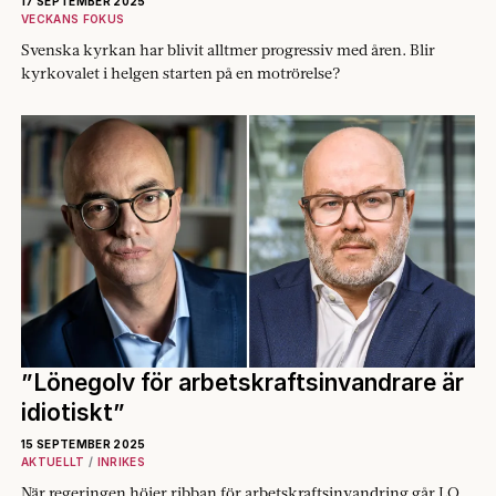
17 SEPTEMBER 2025
VECKANS FOKUS
Svenska kyrkan har blivit alltmer progressiv med åren. Blir
kyrkovalet i helgen starten på en motrörelse?
”Lönegolv för arbetskraftsinvandrare är
idiotiskt”
15 SEPTEMBER 2025
AKTUELLT
INRIKES
När regeringen höjer ribban för arbetskraftsinvandring går LO