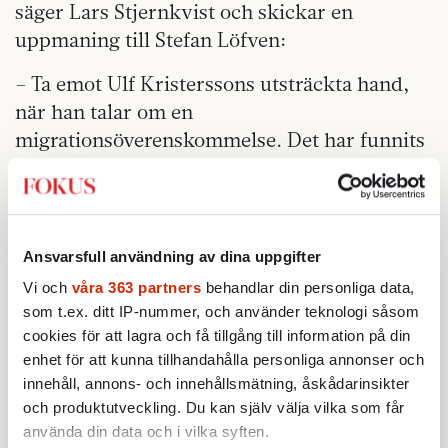
säger Lars Stjernkvist och skickar en
uppmaning till Stefan Löfven:
– Ta emot Ulf Kristerssons utsträckta hand,
när han talar om en
migrationsöverenskommelse. Det har funnits
en allt för stark tendens att göra allt till
höger–vänsterfrågor. Men i den här frågan är
inte det relevant eller sant, säger han.
Ansvarsfull användning av dina uppgifter
Men skulle S göra
ett så dåligt val som
Vi och
våra 363 partners
behandlar din personliga data,
opinionssiffrorna i dag visar brakar
som t.ex. ditt IP-nummer, och använder teknologi såsom
konflikten lös mellan partiets höger och
cookies för att lagra och få tillgång till information på din
vänster på allvar, tror han:
enhet för att kunna tillhandahålla personliga annonser och
innehåll, annons- och innehållsmätning, åskådarinsikter
– Blir det ett valresultat på den nivån kommer
och produktutveckling. Du kan själv välja vilka som får
det att höjas starka röster för en mer radikal
använda din data och i vilka syften.