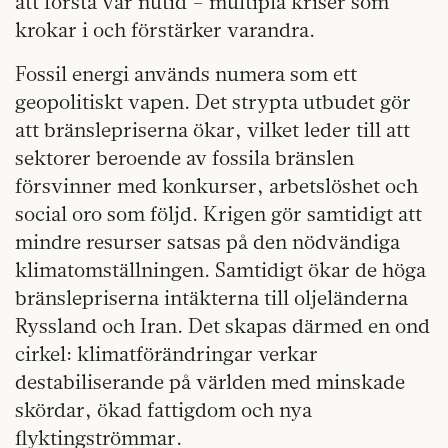
att förstå vår nutid – multipla kriser som
krokar i och förstärker varandra.
Fossil energi används numera som ett
geopolitiskt vapen. Det strypta utbudet gör
att bränslepriserna ökar, vilket leder till att
sektorer beroende av fossila bränslen
försvinner med konkurser, arbetslöshet och
social oro som följd. Krigen gör samtidigt att
mindre resurser satsas på den nödvändiga
klimatomställningen. Samtidigt ökar de höga
bränslepriserna intäkterna till oljeländerna
Ryssland och Iran. Det skapas därmed en ond
cirkel: klimatförändringar verkar
destabiliserande på världen med minskade
skördar, ökad fattigdom och nya
flyktingströmmar.