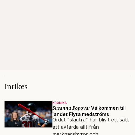
Inrikes
KRÖNIKA
Susanna Popova:
Välkommen till
landet Flyta medströms
Ordet "slagträ" har blivit ett sätt
att avfärda allt från
marknadshyror och