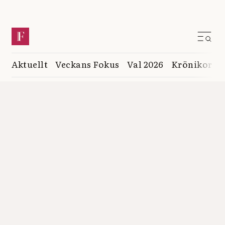
Aktuellt
Veckans Fokus
Val 2026
Krönikor
K