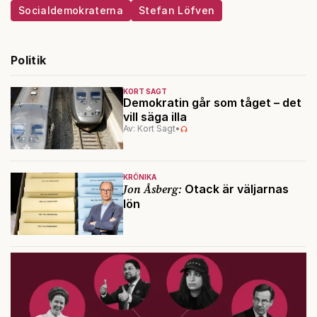
Socialdemokraterna
Stefan Löfven
Politik
KORT SAGT
Demokratin går som tåget – det
vill säga illa
Av: Kort Sagt
•
KRÖNIKA
Jon Åsberg:
Otack är väljarnas
lön