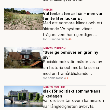
slöserikommissioner till frågor
INRIKES
om antisemitism.
Vattenbristen är här – men var
femte liter läcker ut
Med ett varmare klimat och ett
åldrande VA-system växer
frågan: vem har egentligen
Av: Susanne Gäre
•
ansvar för Sveriges
vattenresurser?
INRIKES
OPINION
”Sverige behöver en grön ny
giv”
Socialdemokratin måste lära av
sin historia och möta kriserna
med en framåtblickande
Av: Annie Ross
•
strukturpolitik för att göra
Sverige långsiktigt hållbart,
INRIKES
POLITIK
jämlikt och kriståligt.
Risk för politiskt sommarkaos i
riksdagen
Valrörelsen tar över i kammaren
när långledigheten avbryts.