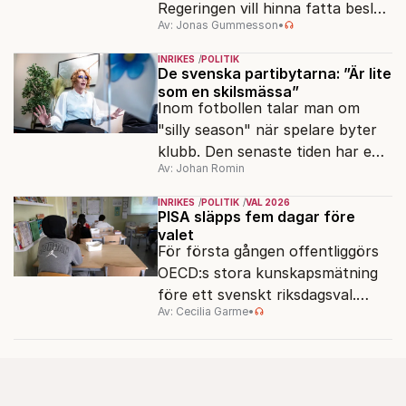
Regeringen vill hinna fatta beslut
Av: Jonas Gummesson
•
före valet – men oppositionen
ser sin chans att pressa
INRIKES
POLITIK
Tidösidan.
De svenska partibytarna: ”Är lite
som en skilsmässa”
Inom fotbollen talar man om
"silly season" när spelare byter
klubb. Den senaste tiden har en
Av: Johan Romin
rad svenska politiker bytt parti –
men varför, och vad skiljer
INRIKES
POLITIK
VAL 2026
partiernas interna kulturer åt?
PISA släpps fem dagar före
valet
För första gången offentliggörs
OECD:s stora kunskapsmätning
före ett svenskt riksdagsval.
Av: Cecilia Garme
•
Resultatet kan ge skolfrågan ny
kraft under valrörelsens sista
dagar.