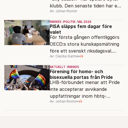
klubb. Den senaste tiden har en
Av: Johan Romin
rad svenska politiker bytt parti –
men varför, och vad skiljer
INRIKES
POLITIK
VAL 2026
partiernas interna kulturer åt?
PISA släpps fem dagar före
valet
För första gången offentliggörs
OECD:s stora kunskapsmätning
före ett svenskt riksdagsval.
Av: Cecilia Garme
•
Resultatet kan ge skolfrågan ny
kraft under valrörelsens sista
AKTUELLT
INRIKES
dagar.
Förening för homo- och
bisexuella portas från Pride
LHB-förbundet menar att Pride
inte accepterar avvikande
uppfattningar inom hbtq-
Av: Johan Romin
•
rörelsen. "Vi har inga problem
med transpersoner", säger
ordföranden Linn Saarinen.