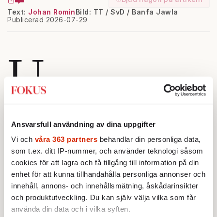
Text:
Johan Romin
Bild: TT / SvD / Banfa Jawla
Publicerad 2026-07-29
U
nder partiledarnas tal i Almedalen
fanns en rad politiker i publiken som tidigare
Ansvarsfull användning av dina uppgifter
har tillhört andra partier, men som nu
Vi och
våra 363 partners
behandlar din personliga data,
lyssnade till en ny partiledare. Här fanns
som t.ex. ditt IP-nummer, och använder teknologi såsom
Richard Herrey, som lämnat Moderaterna för
cookies för att lagra och få tillgång till information på din
Kristdemokraterna, och Marléne Lund
enhet för att kunna tillhandahålla personliga annonser och
Kopparklint, som varit moderat
innehåll, annons- och innehållsmätning, åskådarinsikter
riksdagsledamot men nu gått över till
och produktutveckling. Du kan själv välja vilka som får
använda din data och i vilka syften.
Sverigedemokraterna tillsammans med den