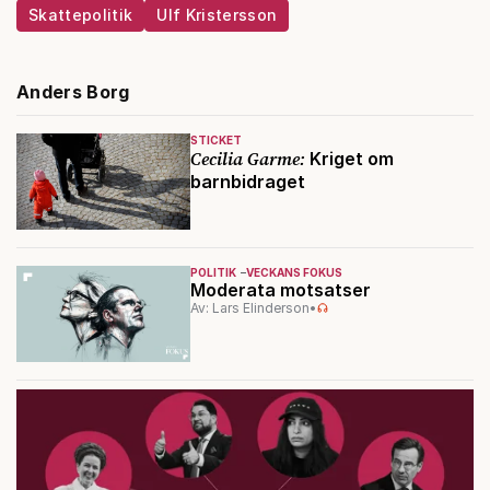
Skattepolitik
Ulf Kristersson
Anders Borg
STICKET
Cecilia Garme:
Kriget om
barnbidraget
POLITIK
VECKANS FOKUS
Moderata motsatser
Av: Lars Elinderson
•