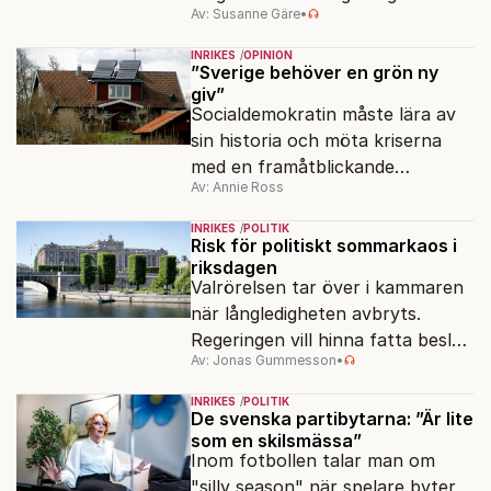
Av: Susanne Gäre
•
ansvar för Sveriges
vattenresurser?
INRIKES
OPINION
”Sverige behöver en grön ny
giv”
Socialdemokratin måste lära av
sin historia och möta kriserna
med en framåtblickande
Av: Annie Ross
strukturpolitik för att göra
Sverige långsiktigt hållbart,
INRIKES
POLITIK
jämlikt och kriståligt.
Risk för politiskt sommarkaos i
riksdagen
Valrörelsen tar över i kammaren
när långledigheten avbryts.
Regeringen vill hinna fatta beslut
Av: Jonas Gummesson
•
före valet – men oppositionen
ser sin chans att pressa
INRIKES
POLITIK
Tidösidan.
De svenska partibytarna: ”Är lite
som en skilsmässa”
Inom fotbollen talar man om
"silly season" när spelare byter