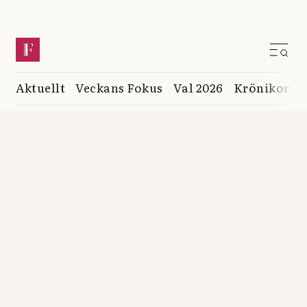
Aktuellt
Veckans Fokus
Val 2026
Krönikor
K