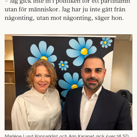
– Jag gick inte in i politiken för ett partinamn
utan för människor. Jag har ju inte gått från
någonting, utan mot någonting, säger hon.
Marléne Lund Kopparklint och Arin Karapet gick över till SD