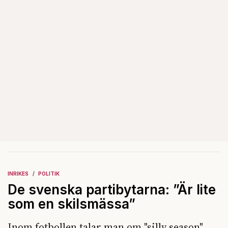
INRIKES
POLITIK
De svenska partibytarna: ”Är lite
som en skilsmässa”
Inom fotbollen talar man om "silly season"