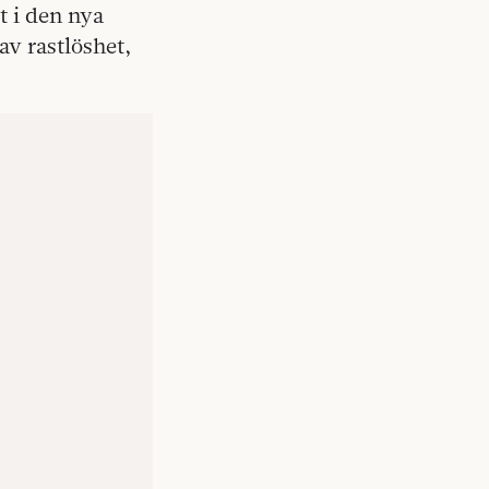
t i den nya
v rastlöshet,