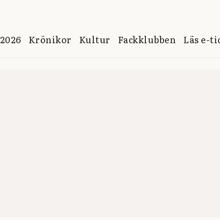
 2026
Krönikor
Kultur
Fackklubben
Läs e-t