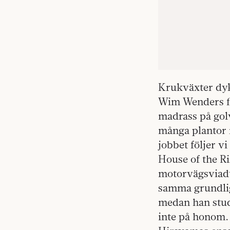
Krukväxter dyke
Wim Wenders fi
madrass på golv
många plantor i
jobbet följer v
House of the R
motorvägsviaduk
samma grundlig
medan han stud
inte på honom. 