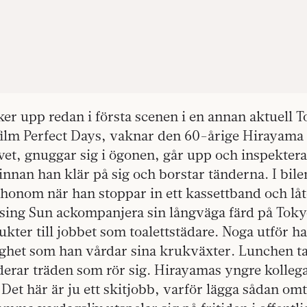
r upp redan i första scenen i en annan aktuell T
lm Perfect Days, vaknar den 60-årige Hirayama
et, gnuggar sig i ögonen, går upp och inspektera
nnan han klär på sig och borstar tänderna. I bilen
i honom när han stoppar in ett kassettband och lå
ising Sun ackompanjera sin långväga färd på Tok
ter till jobbet som toalettstädare. Noga utför h
het som han vårdar sina krukväxter. Lunchen ta
erar träden som rör sig. Hirayamas yngre kollega
Det här är ju ett skitjobb, varför lägga sådan om