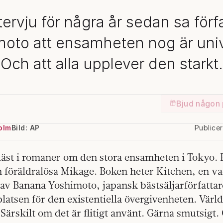
ntervju för några år sedan sa förf
oto att ensamheten nog är univ
Och att alla upplever den starkt.
Bjud någon 
olm
Bild: AP
Publice
 läst i romaner om den stora ensamheten i Tokyo. 
 föräldralösa Mikage. Boken heter Kitchen, en v
av Banana Yoshimoto, japansk bästsäljarförfattar
atsen för den existentiella övergivenheten. Värld
Särskilt om det är flitigt använt. Gärna smutsigt.