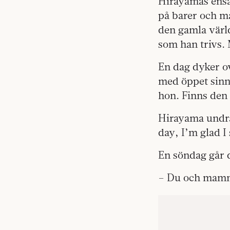
Hirayamas ensam
på barer och ma
den gamla värl
som han trivs. 
En dag dyker o
med öppet sinne
hon. Finns den
Hirayama undrar
day, I’m glad I
En söndag går de
– Du och mamm