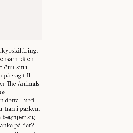
okyoskildring,
 ensam på en
r ömt sina
 på väg till
ter The Animals
yos
an detta, med
r han i parken,
 begriper sig
tanke på det?