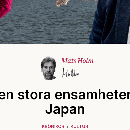
Mats Holm
en stora ensamheten
Japan
KRÖNIKOR
KULTUR