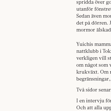
spridda över go
utanför fönstre
Sedan även mor
det på dörren.
mormor älskade
Yuichis mamma 
nattklubb i To
verkligen vill s
om något som vä
krukväxt. Om m
begränsningar,
Två sidor senar
I en intervju f
Och att alla up