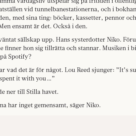
ma vardagsliv utspelar sig på fritiden i offentl
tställen vid tunnelbanestationerna, och i bokhan
den, med sina ting: böcker, kassetter, pennor oc
Men ensamt är det. Också i den.
väntat sällskap upp. Hans systerdotter Niko. Fö
 finner hon sig tillrätta och stannar. Musiken i b
 på Spotify?
 vad det är för något. Lou Reed sjunger: ”It’s su
 spent it with you …”
 ner till Stilla havet.
a har inget gemensamt, säger Niko.