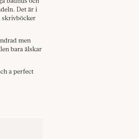
iga badhus och
deln. Det är i
h skrivböcker
rundrad men
ilen bara älskar
ch a perfect