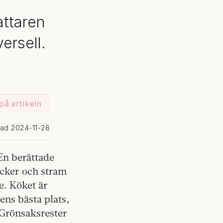
attaren
ersell.
på artikeln
rad 2024-11-28
En berättade
acker och stram
e. Köket är
ens bästa plats,
 Grönsaksrester