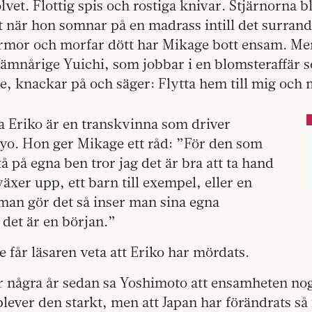
lvet. Flottig spis och rostiga knivar. Stjärnorna b
t när hon somnar på en madrass intill det surrand
mor och morfar dött har Mikage bott ensam. Men
 Jämnårige Yuichi, som jobbar i en blomsteraffär
, knackar på och säger: Flytta hem till mig oc
Eriko är en transkvinna som driver
kyo. Hon ger Mikage ett råd: ”För den som
tå på egna ben tror jag det är bra att ta hand
xer upp, ett barn till exempel, eller en
an gör det så inser man sina egna
 det är en början.”
e får läsaren veta att Eriko har mördats.
ör några år sedan sa Yoshimoto att ensamheten nog
plever den starkt, men att Japan har förändrats så 