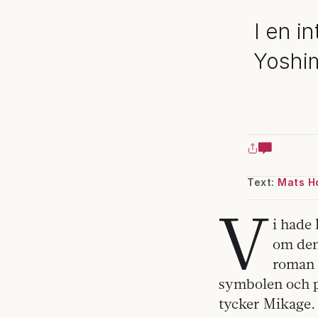
I en i
Yoshim
Text:
Mats H
V
i hade
om den
roman 
symbolen och pl
tycker Mikage. 