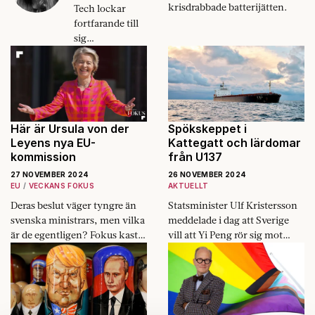
krisdrabbade batterijätten.
Tech lockar
fortfarande till
sig
smartskallar,
men inte av
samma skäl. Jag
saknar de
pundiga
ljusskygga
Här är Ursula von der
Spökskeppet i
halvautisterna.
Leyens nya EU-
Kattegatt och lärdomar
kommission
från U137
27 NOVEMBER 2024
26 NOVEMBER 2024
EU
VECKANS FOKUS
AKTUELLT
Deras beslut väger tyngre än
Statsminister Ulf Kristersson
svenska ministrars, men vilka
meddelade i dag att Sverige
är de egentligen? Fokus kastar
vill att Yi Peng rör sig mot
ljus över den nya
svenskt vatten.
könskvoterade EU-
kommissionen.