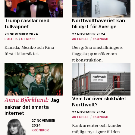
hanterar
universell. Och
pengarna mer
att alla upplever
varsamt än
den starkt.
företrädaren.
Trump rasslar med
Northvolthaveriet kan
tullvapnet
bli dyrt för Sverige
28 NOVEMBER 2024
27 NOVEMBER 2024
POLITIK
UTRIKES
AKTUELLT
EKONOMI
Kanada, Mexiko och Kina
Den gröna omställningens
först i kikarsiktet.
flaggskepp ansöker om
rekonstruktion.
Anna Björklund:
Vem tar över slukhålet
Jag
Northvolt?
saknar det smarta
internet
27 NOVEMBER 2024
AKTUELLT
EKONOMI
27 NOVEMBER
Konkurrenter och kunder
2024
KRÖNIKOR
möjliga nya ägare till den