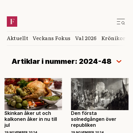
Aktuellt
Veckans Fokus
Val 2026
Krönikor
K
Artiklar i nummer: 2024-48
Skinkan åker ut och
Den första
kalkonen åker in nu till
solnedgången över
jul
republiken
29 NOVEMBER 2024
29 NOVEMBER 2024