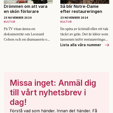
Drömmen om att vara
Så blir Notre-Dame
en skön förlorare
efter restaureringen
23 NOVEMBER 2024
23 NOVEMBER 2024
KULTUR
KULTUR
På TV visas ännu en
En spira av kristall eller ett tak
dokumentär om Leonard
täckt av gräs. Det är idéer som
Cohen och en dramaserie om
lanserats inför restaureringen
hans kärlekshistoria med
av Notre-Dame de Paris som
Lista alla våra nummer
Marianne Ihlen. Vad drar oss
öppnas den 8 december.
till den kanadensiske
sångaren?
Missa inget: Anmäl dig
till vårt nyhetsbrev i
dag!
Förstå vad som händer. Innan det händer. Få