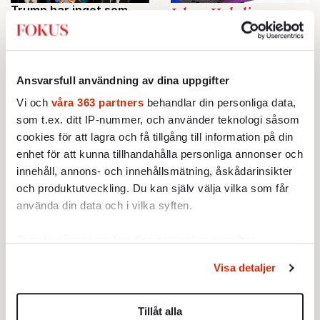
Trump har inget som
Johan Hakelius:
Putin vill ha
Välkommen till
transideologernas
26 NOVEMBER 2024
POLITIK
UTRIKES
drömvärld
Utsikterna till hållbar fred i
26 NOVEMBER
Ansvarsfull användning av dina uppgifter
Ukraina nära noll.
2024
KRÖNIKOR
Vi och
våra 363 partners
behandlar din personliga data,
Vi förväntas
som t.ex. ditt IP-nummer, och använder teknologi såsom
acceptera
cookies för att lagra och få tillgång till information på din
surrealistiska
enhet för att kunna tillhandahålla personliga annonser och
påståenden som
innehåll, annons- och innehållsmätning, åskådarinsikter
om de vore fullt
och produktutveckling. Du kan själv välja vilka som får
rimliga.
använda din data och i vilka syften.
Ta reda på mer om hur dina personliga uppgifter
David Eberhard:
Bunta inte ihop islam
Det
och kristendom
behandlas och ställ in dina preferenser i
detaljsektionen
.
är verkligen tur att vi
Visa detaljer
Du kan ändra eller dra tillbaka ditt samtycke när som
har vårt public service
25 NOVEMBER 2024
OPINION
helst från cookie-förklaringen.
25 NOVEMBER
De abrahamitiska religionerna
2024
Tillåt alla
KRÖNIKOR
är mer olika än lika.