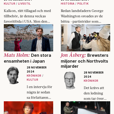
KULTUR
LIVSSTIL
HISTORIA
POLITIK
Kalkon, rätt tillagad och med
Redan landsfadern George
tillbehör, är denna veckas
Washington oroades av de
favoritföda i USA. Men den
bittra –partistrider som
började på julbordet – och bör
hotade att riva sönder USA.
hamna där igen.
Mats Holm:
Jon Åsberg:
Den stora
Brewsters
ensamheten i Japan
miljoner och Northvolts
miljarder
28 NOVEMBER
2024
28 NOVEMBER
KRÖNIKOR
2024
KULTUR
KRÖNIKOR
I en intervju för
Det krävs att
några år sedan
den ledning
sa författaren
som tar över
Yoshimoto att
efter Peter
ensamheten
Carlsson
nog är