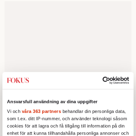
Ansvarsfull användning av dina uppgifter
Vi och
våra 363 partners
behandlar din personliga data,
som t.ex. ditt IP-nummer, och använder teknologi såsom
Das Kapital
cookies för att lagra och få tillgång till information på din
Das Kapital
, med manus av Magnus Lindman och
enhet för att kunna tillhandahålla personliga annonser och