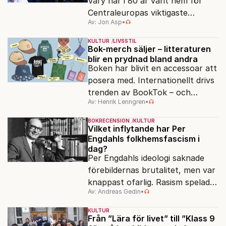
Vary har i 80 år varit hem för
Centraleuropas viktigaste
Av: Jon Asp
•
filmfestival – en plats där
Hollywoodglans möter
KULTUR
LIVSSTIL
egensinnighet.
Bok-merch säljer – litteraturen
blir en prydnad bland andra
Boken har blivit en accessoar att
posera med. Internationellt drivs
trenden av BookTok – och
Av: Henrik Lenngren
•
förlagen följer efter.
BOKRECENSION
KULTUR
Vilket inflytande har Per
Engdahls folkhemsfascism i
dag?
Per Engdahls ideologi saknade
förebildernas brutalitet, men var
knappast ofarlig. Rasism spelades
Av: Andreas Gedin
•
ned i förmån för "kultur". Känns
det igen?
KULTUR
Från ”Lära för livet” till ”Klass 9