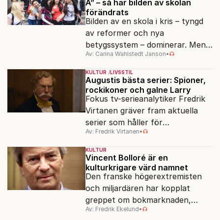
A” – så har bilden av skolan
förändrats
Bilden av en skola i kris – tyngd
av reformer och nya
betygssystem – dominerar. Men
Av: Carina Wahlstedt Janson
•
vem äger berättelsen om skolan?
KULTUR
LIVSSTIL
Augustis bästa serier: Spioner,
rockikoner och galne Larry
Fokus tv-serieanalytiker Fredrik
Virtanen gräver fram aktuella
serier som håller för
Av: Fredrik Virtanen
•
augustisoffan – när
sensommarmörkret smyger sig
KULTUR
på och tv-utbudet blir din bästa
Vincent Bolloré är en
kulturkrigare värd namnet
vän.
Den franske högerextremisten
och miljardären har kopplat
greppet om bokmarknaden,
Av: Fredrik Ekelund
•
filmbolag, tv- och radiokanaler.