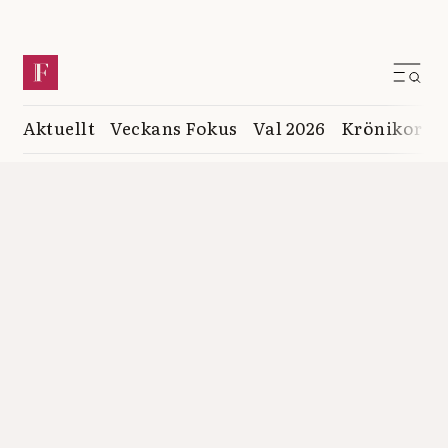
Aktuellt
Veckans Fokus
Val 2026
Krönikor
K