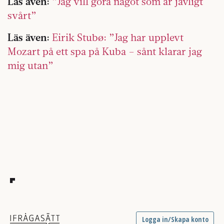
Läs även:
”Jag vill göra något som är jävligt
svårt”
Läs även:
Eirik Stubø: ”Jag har upplevt
Mozart på ett spa på Kuba – sånt klarar jag
mig utan”