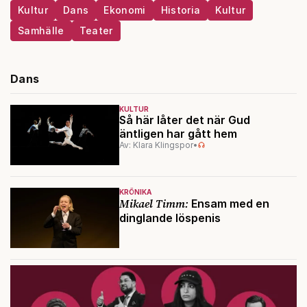
Kultur
Dans
Ekonomi
Historia
Kultur
Samhälle
Teater
Dans
KULTUR
Så här låter det när Gud
äntligen har gått hem
Av: Klara Klingspor
•
KRÖNIKA
Mikael Timm:
Ensam med en
dinglande löspenis