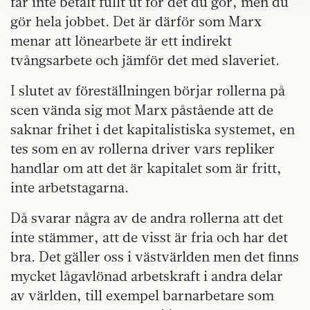
får inte betalt fullt ut för det du gör, men du
kan du göra det
här
.
gör hela jobbet. Det är därför som Marx
menar att lönearbete är ett indirekt
tvångsarbete och jämför det med slaveriet.
I slutet av föreställningen börjar rollerna på
scen vända sig mot Marx påstående att de
saknar frihet i det kapitalistiska systemet, en
tes som en av rollerna driver vars repliker
handlar om att det är kapitalet som är fritt,
inte arbetstagarna.
Då svarar några av de andra rollerna att det
inte stämmer, att de visst är fria och har det
bra. Det gäller oss i västvärlden men det finns
mycket lågavlönad arbetskraft i andra delar
av världen, till exempel barnarbetare som