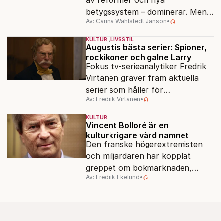
av reformer och nya
betygssystem – dominerar. Men
Av: Carina Wahlstedt Janson
•
vem äger berättelsen om skolan?
KULTUR
LIVSSTIL
Augustis bästa serier: Spioner,
rockikoner och galne Larry
Fokus tv-serieanalytiker Fredrik
Virtanen gräver fram aktuella
serier som håller för
Av: Fredrik Virtanen
•
augustisoffan – när
sensommarmörkret smyger sig
KULTUR
på och tv-utbudet blir din bästa
Vincent Bolloré är en
kulturkrigare värd namnet
vän.
Den franske högerextremisten
och miljardären har kopplat
greppet om bokmarknaden,
Av: Fredrik Ekelund
•
filmbolag, tv- och radiokanaler.
Det ska föra Le Pen till seger.