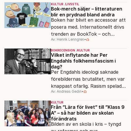
Hollywoodglans möter
KULTUR
LIVSSTIL
egensinnighet.
Bok-merch säljer – litteraturen
blir en prydnad bland andra
Boken har blivit en accessoar att
posera med. Internationellt drivs
trenden av BookTok – och
Av: Henrik Lenngren
•
förlagen följer efter.
BOKRECENSION
KULTUR
Vilket inflytande har Per
Engdahls folkhemsfascism i
dag?
Per Engdahls ideologi saknade
förebildernas brutalitet, men var
knappast ofarlig. Rasism spelades
Av: Andreas Gedin
•
ned i förmån för "kultur". Känns
det igen?
KULTUR
Från ”Lära för livet” till ”Klass 9
A” – så har bilden av skolan
förändrats
Bilden av en skola i kris – tyngd