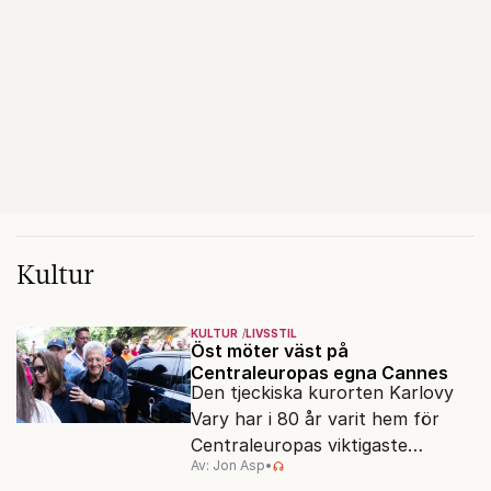
Kultur
KULTUR
LIVSSTIL
Öst möter väst på
Centraleuropas egna Cannes
Den tjeckiska kurorten Karlovy
Vary har i 80 år varit hem för
Centraleuropas viktigaste
Av: Jon Asp
•
filmfestival – en plats där