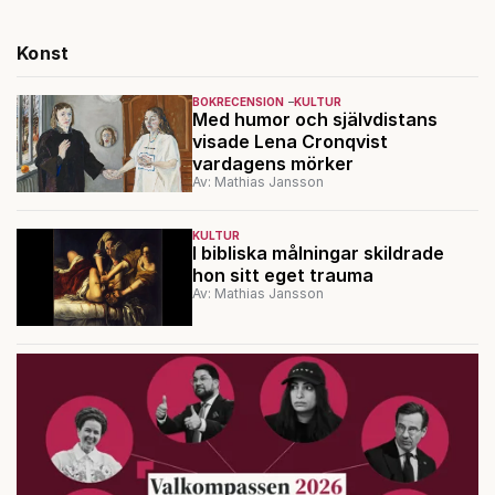
Konst
BOKRECENSION
KULTUR
Med humor och självdistans
visade Lena Cronqvist
vardagens mörker
Av: Mathias Jansson
KULTUR
I bibliska målningar skildrade
hon sitt eget trauma
Av: Mathias Jansson