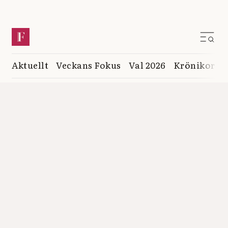
Aktuellt
Veckans Fokus
Val 2026
Krönikor
K