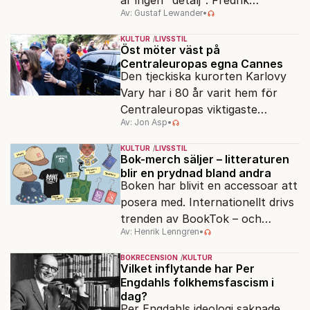
är ingen "detalj". Fredrik
Av: Gustaf Lewander
•
Segerfeldts iver att skildra den
ryska imperialismen leder till en
KULTUR
LIVSSTIL
förenklad bild av historien.
Öst möter väst på
Centraleuropas egna Cannes
Den tjeckiska kurorten Karlovy
Vary har i 80 år varit hem för
Centraleuropas viktigaste
Av: Jon Asp
•
filmfestival – en plats där
Hollywoodglans möter
KULTUR
LIVSSTIL
egensinnighet.
Bok-merch säljer – litteraturen
blir en prydnad bland andra
Boken har blivit en accessoar att
posera med. Internationellt drivs
trenden av BookTok – och
Av: Henrik Lenngren
•
förlagen följer efter.
BOKRECENSION
KULTUR
Vilket inflytande har Per
Engdahls folkhemsfascism i
dag?
Per Engdahls ideologi saknade