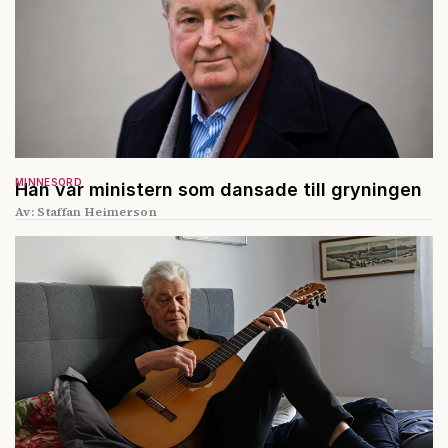
MINNESORD
Han var ministern som dansade till gryningen
Av: Staffan Heimerson