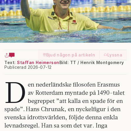
Bjud någon på artikeln
Lyssna
Text:
Staffan Heimerson
Bild: TT / Henrik Montgomery
Publicerad 2026-07-12
D
en nederländske filosofen Erasmus
av Rotterdam myntade på 1490-talet
begreppet ”att kalla en spade för en
spade”. Hans Chrunak, en nyckelfigur i den
svenska idrottsvärlden, följde denna enkla
levnadsregel. Han sa som det var. Inga