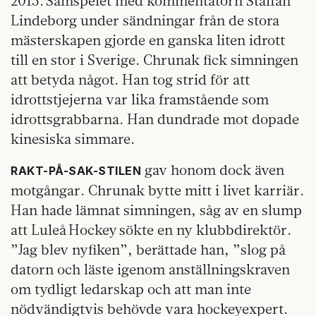
2015. Samspelet med kommentatorn Staffan
Lindeborg under sändningar från de stora
mästerskapen gjorde en ganska liten idrott
till en stor i Sverige. Chrunak fick simningen
att betyda något. Han tog strid för att
idrottstjejerna var lika framstående som
idrottsgrabbarna. Han dundrade mot dopade
kinesiska simmare.
gav honom dock även
RAKT-PÅ-SAK-STILEN
motgångar. Chrunak bytte mitt i livet karriär.
Han hade lämnat simningen, såg av en slump
att Luleå Hockey sökte en ny klubbdirektör.
”Jag blev nyfiken”, berättade han, ”slog på
datorn och läste igenom anställningskraven
om tydligt ledarskap och att man inte
nödvändigtvis behövde vara hockeyexpert.