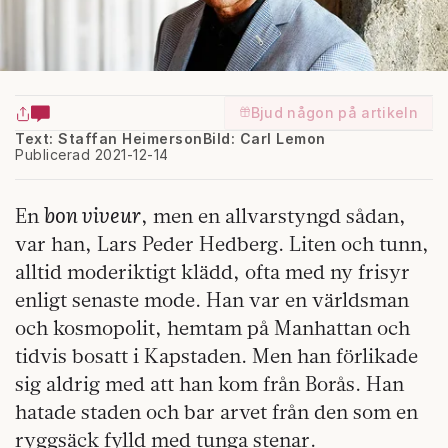
Bjud någon på artikeln
Text: Staffan Heimerson
Bild: Carl Lemon
Publicerad 2021-12-14
bon viveur
En
, men en allvarstyngd sådan,
var han, Lars Peder Hedberg. Liten och tunn,
alltid moderiktigt klädd, ofta med ny frisyr
enligt senaste mode. Han var en världsman
och kosmopolit, hemtam på Manhattan och
tidvis bosatt i Kapstaden. Men han förlikade
sig aldrig med att han kom från Borås. Han
hatade staden och bar arvet från den som en
ryggsäck fylld med tunga stenar.