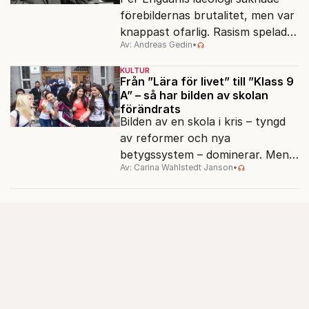
förebildernas brutalitet, men var
knappast ofarlig. Rasism spelades
Av: Andreas Gedin
•
ned i förmån för "kultur". Känns
det igen?
KULTUR
Från ”Lära för livet” till ”Klass 9
A” – så har bilden av skolan
förändrats
Bilden av en skola i kris – tyngd
av reformer och nya
betygssystem – dominerar. Men
Av: Carina Wahlstedt Janson
•
vem äger berättelsen om skolan?