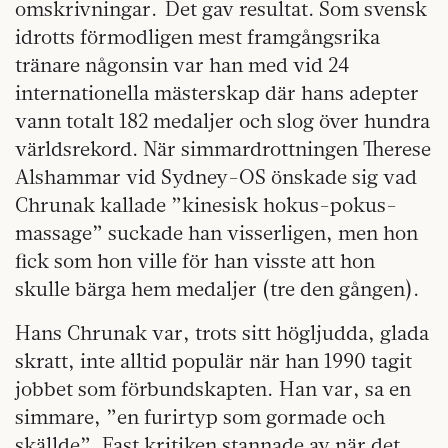
omskrivningar. Det gav resultat. Som svensk
idrotts förmodligen mest framgångsrika
tränare någonsin var han med vid 24
internationella mästerskap där hans adepter
vann totalt 182 medaljer och slog över hundra
världsrekord. När simmardrottningen Therese
Alshammar vid Sydney-OS önskade sig vad
Chrunak kallade ”kinesisk hokus-pokus-
massage” suckade han visserligen, men hon
fick som hon ville för han visste att hon
skulle bärga hem medaljer (tre den gången).
Hans Chrunak var, trots sitt högljudda, glada
skratt, inte alltid populär när han 1990 tagit
jobbet som förbundskapten. Han var, sa en
simmare, ”en furirtyp som gormade och
skällde”. Fast kritiken stannade av när det