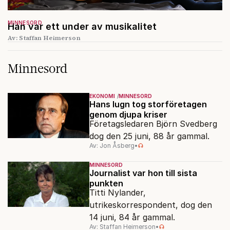
MINNESORD
Han var ett under av musikalitet
Av: Staffan Heimerson
Minnesord
EKONOMI
MINNESORD
Hans lugn tog storföretagen
genom djupa kriser
Företagsledaren Björn Svedberg
dog den 25 juni, 88 år gammal.
Av: Jon Åsberg
•
MINNESORD
Journalist var hon till sista
punkten
Titti Nylander,
utrikeskorrespondent, dog den
14 juni, 84 år gammal.
Av: Staffan Heimerson
•