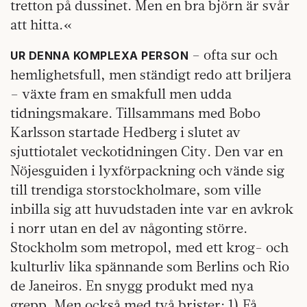
tretton på dussinet. Men en bra björn är svår
att hitta.«
– ofta sur och
UR DENNA KOMPLEXA PERSON
hemlighetsfull, men ständigt redo att briljera
– växte fram en smakfull men udda
tidningsmakare. Tillsammans med Bobo
Karlsson startade Hedberg i slutet av
sjuttiotalet veckotidningen City. Den var en
Nöjesguiden i lyxförpackning och vände sig
till trendiga storstockholmare, som ville
inbilla sig att huvudstaden inte var en avkrok
i norr utan en del av någonting större.
Stockholm som metropol, med ett krog- och
kulturliv lika spännande som Berlins och Rio
de Janeiros. En snygg produkt med nya
grepp. Men också med två brister: 1) Få