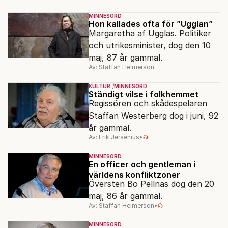
MINNESORD
Hon kallades ofta för ”Ugglan”
Margaretha af Ugglas. Politiker
och utrikesminister, dog den 10
maj, 87 år gammal.
Av: Staffan Heimerson
KULTUR
MINNESORD
Ständigt vilse i folkhemmet
Regissören och skådespelaren
Staffan Westerberg dog i juni, 92
år gammal.
Av: Erik Jersenius
•
MINNESORD
En officer och gentleman i
världens konfliktzoner
Översten Bo Pellnäs dog den 20
maj, 86 år gammal.
Av: Staffan Heimerson
•
MINNESORD