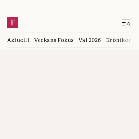
Aktuellt
Veckans Fokus
Val 2026
Krönikor
K