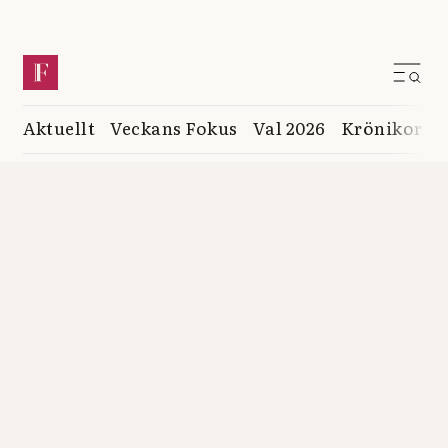
Aktuellt
Veckans Fokus
Val 2026
Krönikor
K