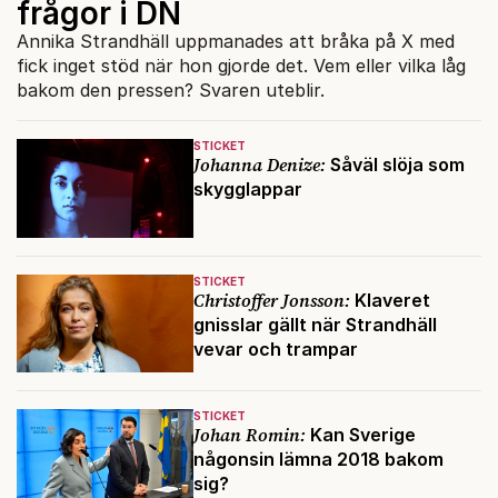
frågor i DN
Annika Strandhäll uppmanades att bråka på X med
fick inget stöd när hon gjorde det. Vem eller vilka låg
bakom den pressen? Svaren uteblir.
STICKET
Johanna Denize:
Såväl slöja som
skygglappar
STICKET
Christoffer Jonsson:
Klaveret
gnisslar gällt när Strandhäll
vevar och trampar
STICKET
Johan Romin:
Kan Sverige
någonsin lämna 2018 bakom
sig?