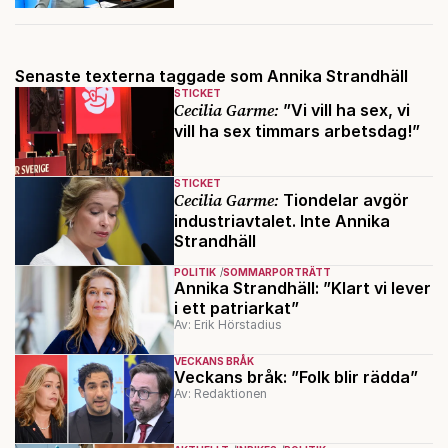
Senaste texterna taggade som Annika Strandhäll
STICKET
Cecilia Garme:
”Vi vill ha sex, vi
vill ha sex timmars arbetsdag!”
STICKET
Cecilia Garme:
Tiondelar avgör
industriavtalet. Inte Annika
Strandhäll
POLITIK
SOMMARPORTRÄTT
Annika Strandhäll: ”Klart vi lever
i ett patriarkat”
Av: Erik Hörstadius
VECKANS BRÅK
Veckans bråk: ”Folk blir rädda”
Av: Redaktionen