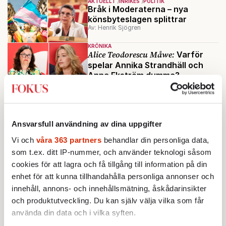
AKTUELLT
INRIKES
POLITIK
Bråk i Moderaterna – nya
könsbyteslagen splittrar
Av: Henrik Sjögren
KRÖNIKA
Alice Teodorescu Måwe:
Varför
spelar Annika Strandhäll och
Anna Ekström dumma?
VECKANS BRÅK
Veckans bråk: Kusinäktenskap
Av: Redaktionen
Ansvarsfull användning av dina uppgifter
VECKANS BRÅK
Vi och
våra 363 partners
behandlar din personliga data,
Veckans bråk:
som t.ex. ditt IP-nummer, och använder teknologi såsom
Folkdräktsrabalder
Av: Redaktionen
cookies för att lagra och få tillgång till information på din
enhet för att kunna tillhandahålla personliga annonser och
innehåll, annons- och innehållsmätning, åskådarinsikter
Ladda fler
och produktutveckling. Du kan själv välja vilka som får
använda din data och i vilka syften.
Mest lästa