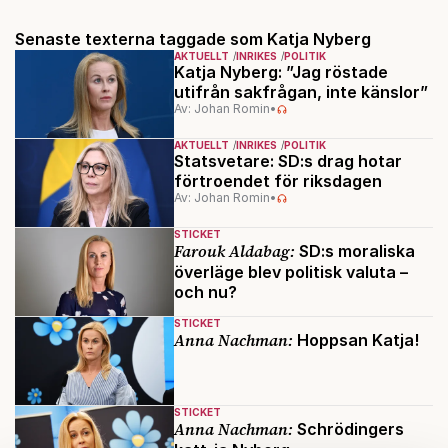
Senaste texterna taggade som Katja Nyberg
AKTUELLT
INRIKES
POLITIK
Katja Nyberg: ”Jag röstade
utifrån sakfrågan, inte känslor”
Av: Johan Romin
•
AKTUELLT
INRIKES
POLITIK
Statsvetare: SD:s drag hotar
förtroendet för riksdagen
Av: Johan Romin
•
STICKET
Farouk Aldabag:
SD:s moraliska
överläge blev politisk valuta –
och nu?
STICKET
Anna Nachman:
Hoppsan Katja!
STICKET
Anna Nachman:
Schrödingers