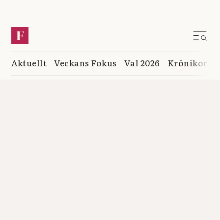
Aktuellt
Veckans Fokus
Val 2026
Krönikor
K