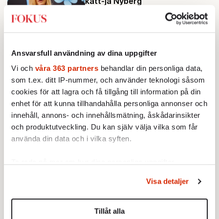
katt-ja Nyberg
Ladda fler
Ansvarsfull användning av dina uppgifter
Mest lästa
Vi och
våra 363 partners
behandlar din personliga data,
som t.ex. ditt IP-nummer, och använder teknologi såsom
cookies för att lagra och få tillgång till information på din
enhet för att kunna tillhandahålla personliga annonser och
innehåll, annons- och innehållsmätning, åskådarinsikter
och produktutveckling. Du kan själv välja vilka som får
använda din data och i vilka syften.
Ta reda på mer om hur dina personliga uppgifter
behandlas och ställ in dina preferenser i
detaljsektionen
.
Visa detaljer
Du kan ändra eller dra tillbaka ditt samtycke när som
STICKET
1.
Bitte Assarmo:
helst från cookie-förklaringen.
Sagan om den lågbegåvade
ursprungsbefolkningen i Filipstad
Tillåt alla
KRÖNIKA