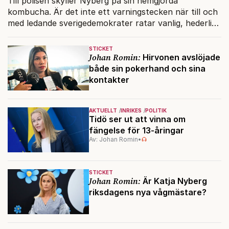
Till polisen skyller Nyberg på sin hemgjorda
kombucha. Är det inte ett varningstecken när till och
med ledande sverigedemokrater ratar vanlig, hederlig
och trafiksäker svensk mat?
STICKET
Johan Romin:
Hirvonen avslöjade
både sin pokerhand och sina
kontakter
AKTUELLT
INRIKES
POLITIK
Tidö ser ut att vinna om
fängelse för 13-åringar
Av: Johan Romin
•
STICKET
Johan Romin:
Är Katja Nyberg
riksdagens nya vågmästare?