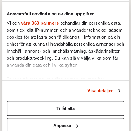
Ansvarsfull användning av dina uppgifter
Vi och
våra 363 partners
behandlar din personliga data,
som t.ex. ditt IP-nummer, och använder teknologi såsom
cookies för att lagra och få tillgång till information på din
enhet för att kunna tillhandahålla personliga annonser och
innehåll, annons- och innehållsmätning, åskådarinsikter
och produktutveckling. Du kan själv välja vilka som får
använda din data och i vilka syften.
KRÖNIKA
1.
Johan Hakelius:
DN-rubriken visar vad som sägs
Ta reda på mer om hur dina personliga uppgifter
mellan raderna
behandlas och ställ in dina preferenser i
detaljsektionen
.
BOKRECENSION
2.
Visa detaljer
Den röda tråden som brast
Du kan ändra eller dra tillbaka ditt samtycke när som
Av: Gustaf Lewander
helst från cookie-förklaringen.
INRIKES
3.
Vattenbristen är här – men var femte liter läcker
Tillåt alla
ut
Vi använder enhetsidentifierare för att anpassa innehållet
Av: Susanne Gäre
och annonserna till användarna, tillhandahålla funktioner
KRÖNIKA
4.
Anpassa
Nina Lekander:
På ”Kommunisthögskolan” drömde
för sociala medier och analysera vår trafik. Vi