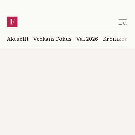
Aktuellt
Veckans Fokus
Val 2026
Krönikor
K