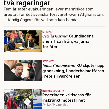
två regeringar
Fem år efter evakueringen lever människor som
arbetat för det svenska försvaret kvar i Afghanistan,
i ständig ångest för vad som kan hända.
STICKET
Cecilia Garme:
Grundlagens
sheriff sa ifrån, väljarna
förlåter
STICKET
Jonas Gummesson:
KU skjuter upp
granskning, Landerholmaffären
i repris i valrörelsen
INRIKES
POLITIK
Regeringen kritiseras för
inskränkt mötesfrihet
Av: Leif Holmkvist