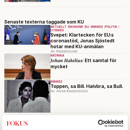
Senaste texterna taggade som KU
AKTUELLT
EKONOMI
EU
INRIKES
POLITIK
UTRIKES
Svepet: Klartecken för EU:s
coronastöd, Jonas Sjöstedt
hotar med KU-anmälan
Av: Redaktionen
KRÖNIKA
Johan Hakelius:
Ett samtal för
mycket
INRIKES
Toppen, sa Bill. Halvbra, sa Bull.
Av: Annie Reuterskiöld
Mest lästa