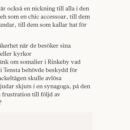
r också en nickning till alla i den
eh som en chic accessoar, till dem
undar, till dem som kallar hat för
äkerhet när de besöker sina
eller kyrkor
änk om somalier i Rinkeby vad
 i Tensta behövde beskydd för
ckeltågen skulle avlösa
udar skjuts i en synagoga, på den
frustration till följd av
n?