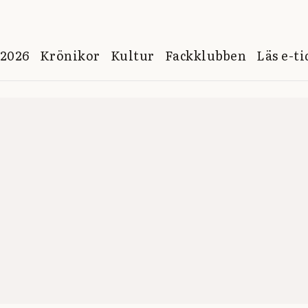
 2026
Krönikor
Kultur
Fackklubben
Läs e-t