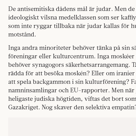
De antisemitiska dådens mål är judar. Men de ä
ideologiskt vilsna medelklassen som ser kaffiy
som inte ryggar tillbaka när judar kallas för h
motstånd.
Inga andra minoriteter behöver tänka på sin s
föreningar eller kulturcentrum. Inga moskéer 
behöver synagogors säkerhetsarrangemang. T
rädda för att besöka moskén? Eller om iranier
att spela backgammon i sin kulturförening? Fa
namninsamlingar och EU-rapporter. Men när j
heligaste judiska högtiden, viftas det bort som 
Gazakriget. Nog skaver den selektiva empati