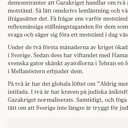
demonstranter att Gazakriget handlar om två å
motstånd. Så lätt omskrivs lemlästning och vål
ifrågasätter det. Få frågar ens varför motstånd 
reflexmässiga ställningstaganden för dem som
svaga och säger sig föra ett motstånd i dag väs
Under de två första månaderna av kriget öka
i Sverige. Sedan dess har viftandet med Hamas
svenska gator skänkt ayatollorna i Tehran en 
i Mellanöstern erbjuder dem.
På två år har det globala löftet om ”Aldrig me
intifada. I två år har kraven på judiska åsikts
Gazakriget normaliserats. Samtidigt, och fög
tätt om att Sverige inte längre är tryggt för ju