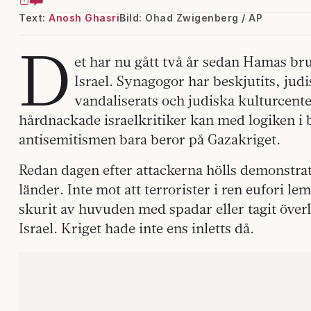
Text:
Anosh Ghasri
Bild: Ohad Zwigenberg / AP
D
et har nu gått två år sedan Hamas brut
Israel. Synagogor har beskjutits, jud
vandaliserats och judiska kulturcent
hårdnackade israelkritiker kan med logiken i 
antisemitismen bara beror på Gazakriget.
Redan dagen efter attackerna hölls demonstrati
länder. Inte mot att terrorister i ren eufori le
skurit av huvuden med spadar eller tagit öve
Israel. Kriget hade inte ens inletts då.