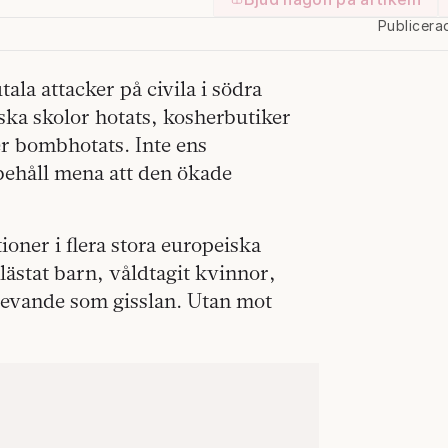
Publicera
ala attacker på civila i södra
iska skolor hotats, kosherbutiker
er bombhotats. Inte ens
behåll mena att den ökade
oner i flera stora europeiska
mlästat barn, våldtagit kvinnor,
rlevande som gisslan. Utan mot