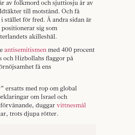
r av folkmord och sjuttiosju år av
dtäkter till motstånd. Och få
i stället för fred. Å andra sidan är
 positionerar sig som
terlandets akilleshäl.
de
antisemitismen
med 400 procent
 och Hizbollahs flaggor på
förnöjsamhet få ens
r” ersatts med rop om global
förklaringar om Israel och
a förvånande, duggar
vittnesmål
dar, trots djupa rötter.