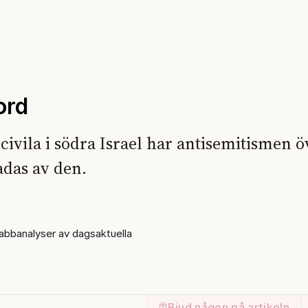
ord
civila i södra Israel har antisemitismen ö
adas av den.
bbanalyser av dagsaktuella
Bjud någon på artikeln