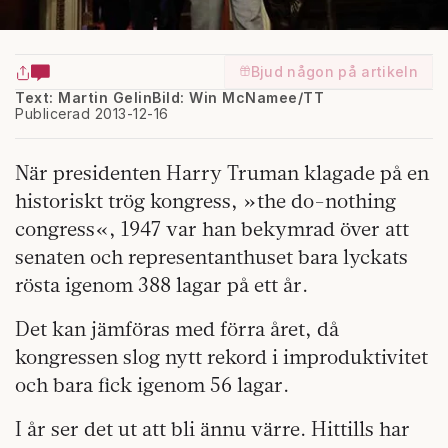
Bjud någon på artikeln
Text: Martin Gelin
Bild: Win McNamee/TT
Publicerad 2013-12-16
När presidenten Harry Truman klagade på en
historiskt trög kongress, »the do-nothing
congress«, 1947 var han bekymrad över att
senaten och representanthuset bara lyckats
rösta igenom 388 lagar på ett år.
Det kan jämföras med förra året, då
kongressen slog nytt rekord i improduktivitet
och bara fick igenom 56 lagar.
I år ser det ut att bli ännu värre. Hittills har