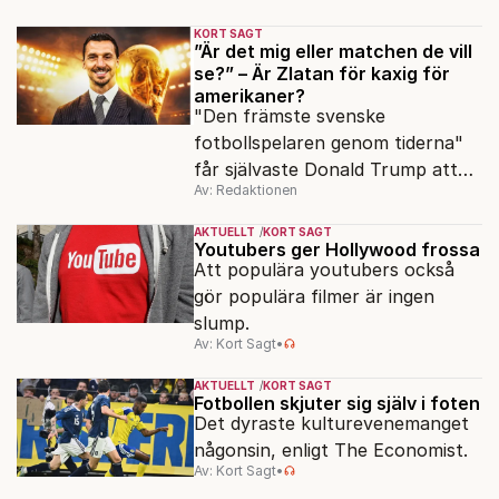
KORT SAGT
”Är det mig eller matchen de vill
se?” – Är Zlatan för kaxig för
amerikaner?
"Den främste svenske
fotbollspelaren genom tiderna"
får självaste Donald Trump att
Av: Redaktionen
rodna.
AKTUELLT
KORT SAGT
Youtubers ger Hollywood frossa
Att populära youtubers också
gör populära filmer är ingen
slump.
Av: Kort Sagt
•
AKTUELLT
KORT SAGT
Fotbollen skjuter sig själv i foten
Det dyraste kulturevenemanget
någonsin, enligt The Economist.
Av: Kort Sagt
•