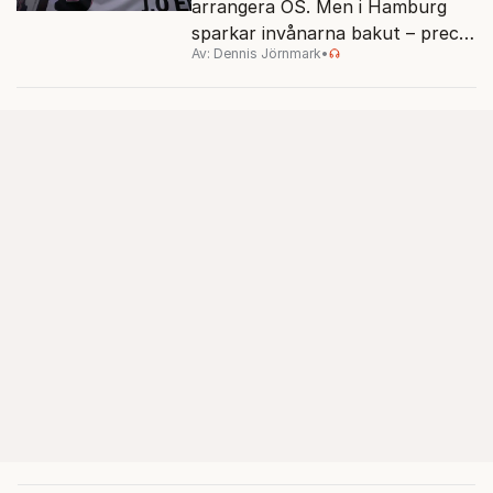
arrangera OS. Men i Hamburg
sparkar invånarna bakut – precis
Av: Dennis Jörnmark
•
som de gjort tidigare i Paris,
Vancouver och Los Angeles.