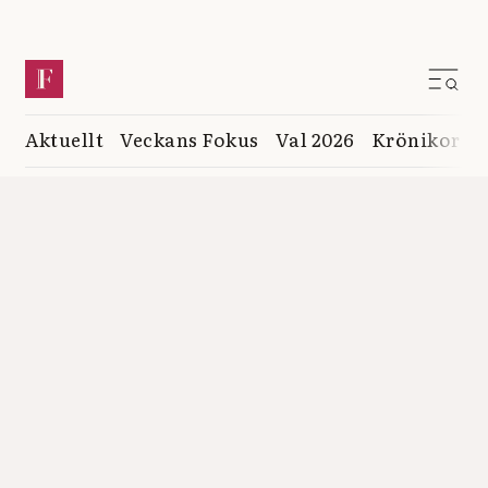
Aktuellt
Veckans Fokus
Val 2026
Krönikor
K