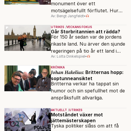
monument över ett
motsägelsefullt förflutet. Hur
Av: Bengt Jangfeldt
•
kunde två revolutioner förändra
hela samhället – utan att rubba
UTRIKES
VECKANS FOKUS
den ryska statsidén?
Går Storbritannien att rädda?
För 150 år sedan var de jordens
rikaste land. Nu ärver den sjunde
regeringen på tio år ett land i
Av: Lotta Dinkelspiel
•
politiskt och ekonomiskt kaos.
KRÖNIKA
Johan Hakelius:
Britternas hopp:
soptunneansiktet
Britterna verkar ha tappat sin
humor och sin spefullhet mot de
anspråksfullt allvarliga.
AKTUELLT
UTRIKES
Motståndet växer mot
jättemästerskapen
Tyska politiker slåss om att få