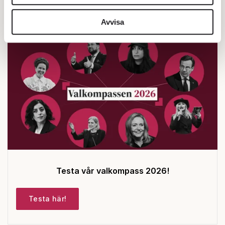
Av: Henrik Sjögren
•
vidarebefordrar även sådana identifierare och annan
information från din enhet till de sociala medier och
Avvisa
annons- och analysföretag som vi samarbetar med.
Dessa kan i sin tur kombinera informationen med annan
information som du har tillhandahållit eller som de har
samlat in när du har använt deras tjänster.
Om du vill läsa mer om hur vi hanterar personuppgifter
kan du göra det
här
.
Testa vår valkompass 2026!
Testa här!