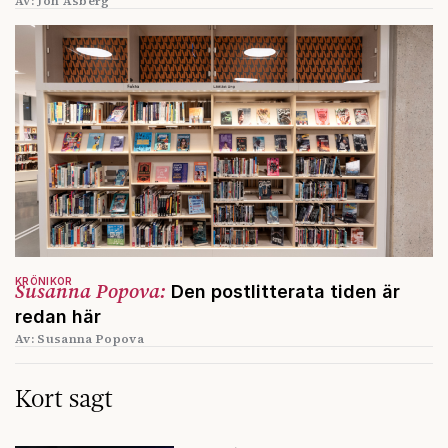
Av: Jon Åsberg
KRÖNIKOR
Susanna Popova:
Den postlitterata tiden är
redan här
Av: Susanna Popova
Kort sagt