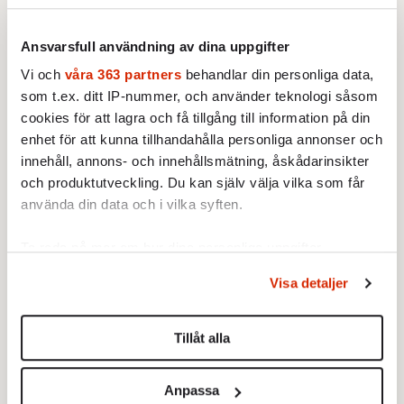
Text: Martin Gelin
Ansvarsfull användning av dina uppgifter
Bild: Win McNamee/TT
Vi och
våra 363 partners
behandlar din personliga data,
Publicerad 2013-12-16
som t.ex. ditt IP-nummer, och använder teknologi såsom
cookies för att lagra och få tillgång till information på din
Ingår i nummer 2013-50
Utrikes
Ekonomi
enhet för att kunna tillhandahålla personliga annonser och
Politik
USA
innehåll, annons- och innehållsmätning, åskådarinsikter
och produktutveckling. Du kan själv välja vilka som får
använda din data och i vilka syften.
Ekonomi
Ta reda på mer om hur dina personliga uppgifter
UTRIKES
VECKANS FOKUS
behandlas och ställ in dina preferenser i
detaljsektionen
.
Går Storbritannien att rädda?
Visa detaljer
Av: Lotta Dinkelspiel
•
Du kan ändra eller dra tillbaka ditt samtycke när som
helst från cookie-förklaringen.
Tillåt alla
Vi använder enhetsidentifierare för att anpassa innehållet
VECKANS FOKUS
och annonserna till användarna, tillhandahålla funktioner
Utköpsmiljarderna som döljer
Anpassa
haverierna
för sociala medier och analysera vår trafik. Vi