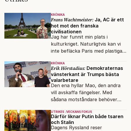
KRÖNIKA
Frans Wachtmeister:
Ja, AC är ett
hot mot den franska
civilisationen
Jag har funnit min plats i
kulturkriget. Naturligtvis kan vi
inte befläcka Paris med plastiga
klossar från Panasonic.
KRÖNIKA
Erik Hörstadius:
Demokraternas
vänsterkant är Trumps bästa
valarbetare
Den ena hyllar Mao, den andra
vill avskaffa fängelser. Med
sådana motståndare behöver
presidenten knappt några
UTRIKES
VECKANS FOKUS
vänner.
Därför liknar Putin både tsaren
och Stalin
Dagens Ryssland reser