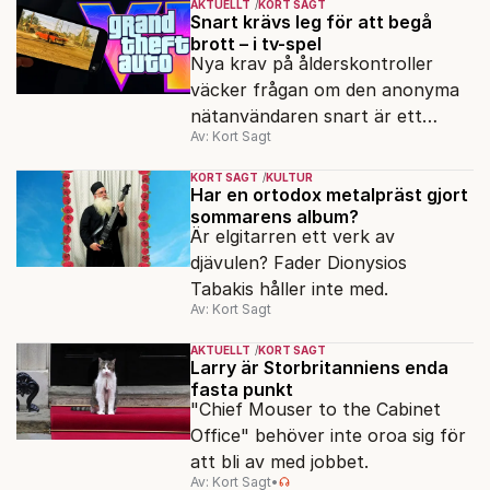
AKTUELLT
KORT SAGT
Snart krävs leg för att begå
brott – i tv-spel
Nya krav på ålderskontroller
väcker frågan om den anonyma
nätanvändaren snart är ett
Av: Kort Sagt
minne blott.
KORT SAGT
KULTUR
Har en ortodox metalpräst gjort
sommarens album?
Är elgitarren ett verk av
djävulen? Fader Dionysios
Tabakis håller inte med.
Av: Kort Sagt
AKTUELLT
KORT SAGT
Larry är Storbritanniens enda
fasta punkt
"Chief Mouser to the Cabinet
Office" behöver inte oroa sig för
att bli av med jobbet.
Av: Kort Sagt
•