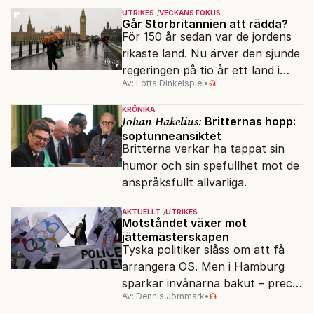
hela samhället – utan att rubba
UTRIKES
VECKANS FOKUS
den ryska statsidén?
Går Storbritannien att rädda?
För 150 år sedan var de jordens
rikaste land. Nu ärver den sjunde
regeringen på tio år ett land i
Av: Lotta Dinkelspiel
•
politiskt och ekonomiskt kaos.
KRÖNIKA
Johan Hakelius:
Britternas hopp:
soptunneansiktet
Britterna verkar ha tappat sin
humor och sin spefullhet mot de
anspråksfullt allvarliga.
AKTUELLT
UTRIKES
Motståndet växer mot
jättemästerskapen
Tyska politiker slåss om att få
arrangera OS. Men i Hamburg
sparkar invånarna bakut – precis
Av: Dennis Jörnmark
•
som de gjort tidigare i Paris,