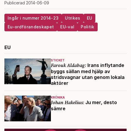
Publicerad 2014-06-09
Ingår i nummer 2014-23
Utrikes
EU
Eu-ordförandeskapet
EU-val
Politik
EU
STICKET
Farouk Aldabag:
Irans inflytande
byggs sällan med hjälp av
stridsvagnar utan genom lokala
aktörer
KRÖNIKA
Johan Hakelius:
Ju mer, desto
sämre