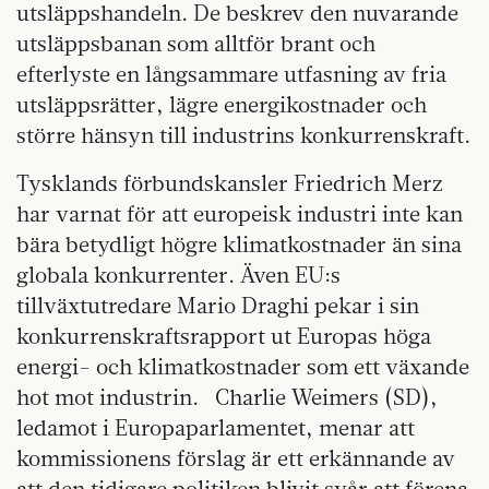
utsläppshandeln. De beskrev den nuvarande
utsläppsbanan som alltför brant och
efterlyste en långsammare utfasning av fria
utsläppsrätter, lägre energikostnader och
större hänsyn till industrins konkurrenskraft.
Tysklands förbundskansler Friedrich Merz
har varnat för att europeisk industri inte kan
bära betydligt högre klimatkostnader än sina
globala konkurrenter. Även EU:s
tillväxtutredare Mario Draghi pekar i sin
konkurrenskraftsrapport ut Europas höga
energi- och klimatkostnader som ett växande
hot mot industrin. Charlie Weimers (SD),
ledamot i Europaparlamentet, menar att
kommissionens förslag är ett erkännande av
att den tidigare politiken blivit svår att förena