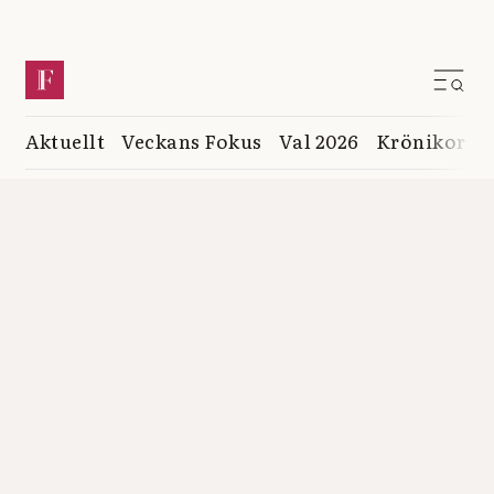
Aktuellt
Veckans Fokus
Val 2026
Krönikor
K