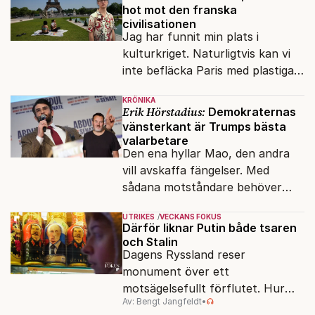
hot mot den franska
civilisationen
Jag har funnit min plats i
kulturkriget. Naturligtvis kan vi
inte befläcka Paris med plastiga
klossar från Panasonic.
KRÖNIKA
Erik Hörstadius:
Demokraternas
vänsterkant är Trumps bästa
valarbetare
Den ena hyllar Mao, den andra
vill avskaffa fängelser. Med
sådana motståndare behöver
presidenten knappt några
UTRIKES
VECKANS FOKUS
vänner.
Därför liknar Putin både tsaren
och Stalin
Dagens Ryssland reser
monument över ett
motsägelsefullt förflutet. Hur
Av: Bengt Jangfeldt
•
kunde två revolutioner förändra