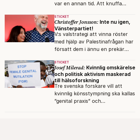
var en annan tid. Att knuffa
andras partiledare i sjön -
STICKET
otänkbart.
Christoffer Jonsson:
Inte nu igen,
Vänsterpartiet!
V:s valstrategi att vinna röster
med hjälp av Palestinafrågan har
försatt dem i ännu en prekär
situation där empati övergått i
STICKET
terrorvurm.
Josef Milerad:
Kvinnlig omskärelse
och politisk aktivism maskerad
till hälsoforskning
Tre svenska forskare vill att
kvinnlig könsstympning ska kallas
”genital praxis” och
komplikationer avskrivs som
sensationsjournalistik.