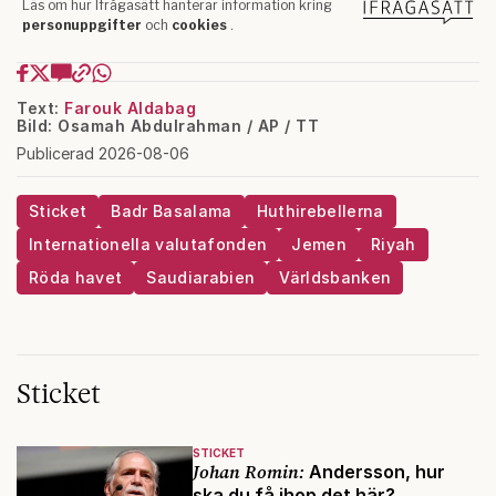
Text:
Farouk Aldabag
Bild: Osamah Abdulrahman / AP / TT
Publicerad 2026-08-06
Sticket
Badr Basalama
Huthirebellerna
Internationella valutafonden
Jemen
Riyah
Röda havet
Saudiarabien
Världsbanken
Sticket
STICKET
Johan Romin:
Andersson, hur
ska du få ihop det här?