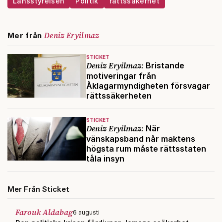
Länsstyrelsen
Politik
rättssäkerhet
Deniz Eryilmaz
Mer från
STICKET
Deniz Eryilmaz:
Bristande
motiveringar från
Åklagarmyndigheten försvagar
rättssäkerheten
STICKET
Deniz Eryilmaz:
När
vänskapsband når maktens
högsta rum måste rättsstaten
tåla insyn
Mer Från Sticket
Farouk Aldabag
6 augusti