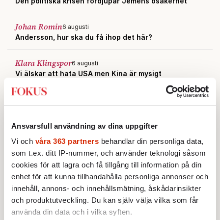
Den politiska krisen fördjupar Jemens osäkerhet
Johan Romin
6 augusti
Andersson, hur ska du få ihop det här?
Klara Klingspor
6 augusti
Vi älskar att hata USA men Kina är mysigt
Gunnar Hägg
6 augusti
Åt vem ska hönsen värpa i höst?
Ansvarsfull användning av dina uppgifter
Vi och
våra 363 partners
behandlar din personliga data,
som t.ex. ditt IP-nummer, och använder teknologi såsom
cookies för att lagra och få tillgång till information på din
enhet för att kunna tillhandahålla personliga annonser och
innehåll, annons- och innehållsmätning, åskådarinsikter
och produktutveckling. Du kan själv välja vilka som får
använda din data och i vilka syften.