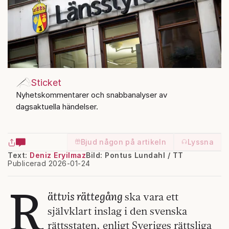
Sticket
Nyhetskommentarer och snabbanalyser av
dagsaktuella händelser.
Bjud någon på artikeln
Lyssna
Text:
Deniz Eryilmaz
Bild: Pontus Lundahl / TT
Publicerad 2026-01-24
R
ättvis rättegång
ska vara ett
självklart inslag i den svenska
rättsstaten, enligt Sveriges rättsliga