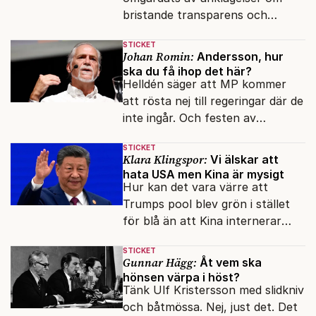
bristande transparens och
oegentligheter kopplade till
STICKET
internationella biståndsmedel.
Johan Romin:
Andersson, hur
ska du få ihop det här?
Helldén säger att MP kommer
att rösta nej till regeringar där de
inte ingår. Och festen av
reformer och inflation ska
STICKET
betalas med lån.
Klara Klingspor:
Vi älskar att
hata USA men Kina är mysigt
Hur kan det vara värre att
Trumps pool blev grön i stället
för blå än att Kina internerar
minoritetsgruppen i
STICKET
omskolningsläger?
Gunnar Hägg:
Åt vem ska
hönsen värpa i höst?
Tänk Ulf Kristersson med slidkniv
och båtmössa. Nej, just det. Det