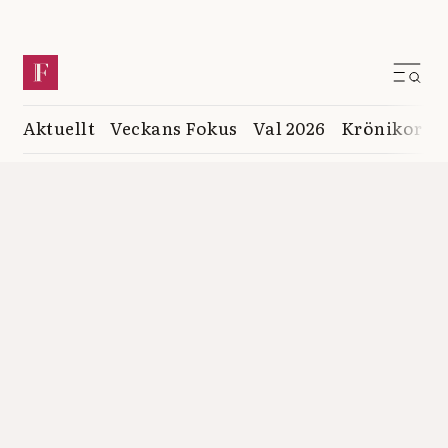
Aktuellt
Veckans Fokus
Val 2026
Krönikor
K