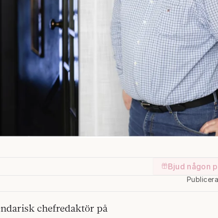
Bjud någon p
Publicer
endarisk chefredaktör på