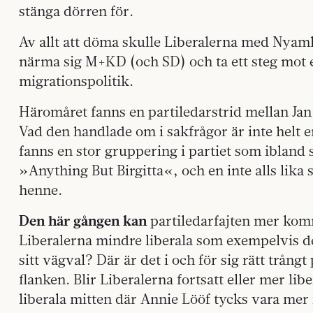
stänga dörren för.
Av allt att döma skulle Liberalerna med Nyam
närma sig M+KD (och SD) och ta ett steg mot
migrationspolitik.
Häromåret fanns en partiledarstrid mellan Jan
Vad den handlade om i sakfrågor är inte helt en
fanns en stor gruppering i partiet som ibland
»Anything But Birgitta«, och en inte alls lika
henne.
Den här gången kan
partiledarfajten mer komma
Liberalerna mindre liberala som exempelvis de
sitt vägval? Där är det i och för sig rätt trån
flanken. Blir Liberalerna fortsatt eller mer li
liberala mitten där Annie Lööf tycks vara mer 