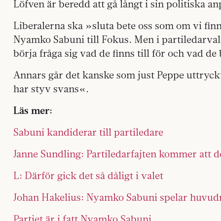
Löfven är beredd att gå långt i sin politiska a
Liberalerna ska »sluta bete oss som om vi finns
Nyamko Sabuni till Fokus. Men i partiledarva
börja fråga sig vad de finns till för och vad de
Annars går det kanske som just Peppe uttryck
har styv svans«.
Läs mer:
Sabuni kandiderar till partiledare
Janne Sundling: Partiledarfajten kommer att d
L: Därför gick det så dåligt i valet
Johan Hakelius: Nyamko Sabuni spelar huvudr
Partiet är i fatt Nyamko Sabuni