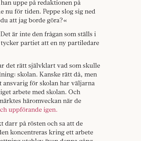
 han uppe på redaktionen på
e nu för tiden. Peppe slog sig ned
r du att jag borde göra?«
 Det är inte den frågan som ställs i
tycker partiet att en ny partiledare
r det rätt självklart vad som skulle
ning: skolan. Kanske rätt då, men
t ansvarig för skolan har väljarna
diget arbete med skolan. Och
 märktes häromveckan när de
och uppförande igen.
 darr på rösten och sa att de
 den koncentreras kring ett arbete
kattning uteblev även denna gång.