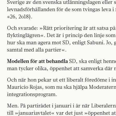
Sverige av den svenska utlänningslagen eller s
levnadsförhållanden för de som tvingas leva i
#26, 2o18).
Och svarade: »Rätt prioritering är att satsa på 
flyktinglägren«. Det är i princip den linje som
hur ska man agera mot SD, enligt Sabuni. Jo, 
samtal med alla partier«.
Modellen för att behandla
SD, ska enligt henn
man tycker olika, öppenhet att samverka där 
Och när hon pekar ut ett liberalt föredöme i 
Mauricio Rojas, som nu ska hjälpa Moderaterna
integrationsprogram.
Men. På partirådet i januari i år när Liberaler
till »januariavtalet« var det just »öppenhet 