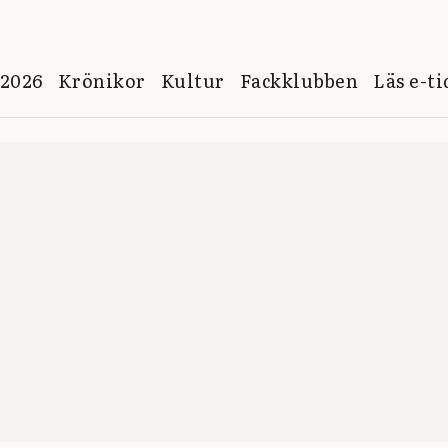
 2026
Krönikor
Kultur
Fackklubben
Läs e-t