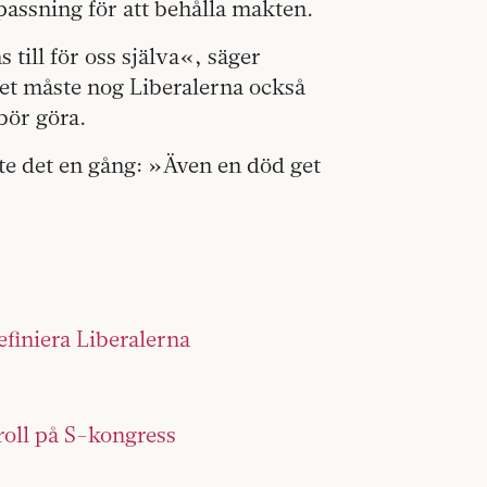
npassning för att behålla makten.
 till för oss själva«, säger
let måste nog Liberalerna också
 bör göra.
te det en gång: »Även en död get
efiniera Liberalerna
oll på S-kongress