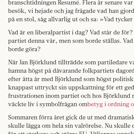
branschtidningen Resumé. Flera år senare var
besök, vi hejade och jag frågade vad han gjord
på en stol, såg allvarlig ut och sa: »Vad tycke
Vad är en liberalpartist i dag? Vad står de för?
partiet denna vår, men som borde ställas. Vad 
borde göra?
När Jan Björklund tillträdde som partiledare va
hamna högst på dåvarande folkpartiets dagord
efter åtta år med Björklund som högst politisk
knappast uttryckt sin uppskattning för ett ge
frustrationen inom partiet och hos Björklund
väckte liv i symbolfrågan om
betyg i ordning 
Sommaren förra året gick de ut med dramatiskt
skulle lägga om hela sin valrörelse. Nu skulle
för ett starkare och större EU. Väljarnas upps