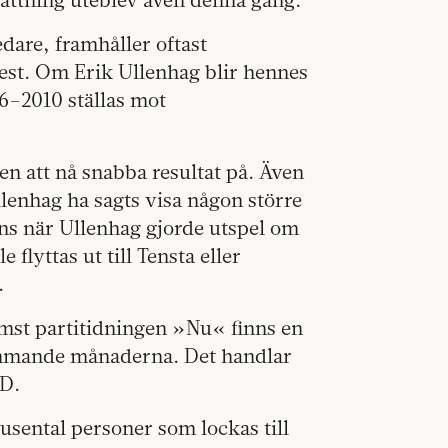
edare, framhåller oftast
est. Om Erik Ullenhag blir hennes
6–2010 ställas mot
en att nå snabba resultat på. Även
llenhag ha sagts visa någon större
nns när Ullenhag gjorde utspel om
lyttas ut till Tensta eller
.
rämst partitidningen »Nu« finns en
kommande månaderna. Det handlar
SD.
usental personer som lockas till