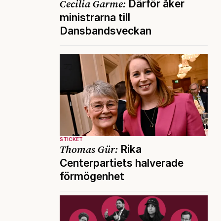
Cecilia Garme:
Därför åker
ministrarna till
Dansbandsveckan
STICKET
Thomas Gür:
Rika
Centerpartiets halverade
förmögenhet