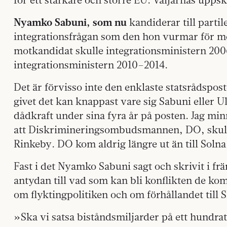
Nyamko Sabuni, som nu
kandiderar till partil
integrationsfrågan som den hon vurmar för m
motkandidat skulle integrationsministern 200
integrationsministern 2010–2014.
Det är förvisso inte den enklaste statsrådspost
givet det kan knappast vare sig Sabuni eller U
dådkraft under sina fyra år på posten. Jag mi
att Diskrimineringsombudsmannen, DO, skulle f
Rinkeby. DO kom aldrig längre ut än till Solna
Fast i det Nyamko Sabuni sagt och skrivit i f
antydan till vad som kan bli konflikten de 
om flyktingpolitiken och om förhållandet till 
»Ska vi satsa biståndsmiljarder på ett hundrat