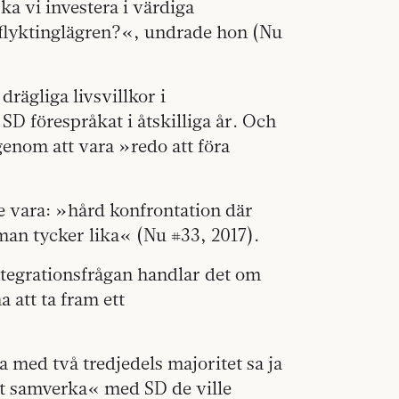
ka vi investera i värdiga
 flyktinglägren?«, undrade hon (Nu
drägliga livsvillkor i
 SD förespråkat i åtskilliga år. Och
genom att vara »redo att föra
e vara: »hård konfrontation där
man tycker lika« (Nu #33, 2017).
integrationsfrågan handlar det om
 att ta fram ett
na med två tredjedels majoritet sa ja
att samverka« med SD de ville