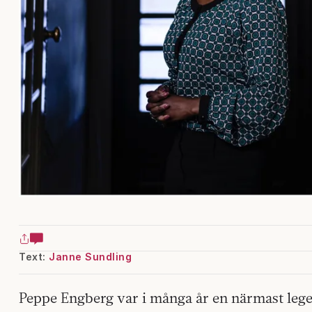
Text:
Janne Sundling
Peppe Engberg var i många år en närmast leg