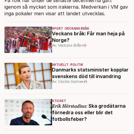
Få folk har under de senaste decennierna gått
igenom så mycket som irakierna. Medverkan i VM gav
inga pokaler men visar att landet utvecklas.
SPORT
VECKANS BRÅK
Veckans bråk: Får man heja på
Norge?
Av: Veckans Bråk
•
AKTUELLT
POLITIK
Danmarks statsminister kopplar
svenskens död till invandring
Av: Cecilia Garme
•
STICKET
Erik Hörstadius:
Ska grodätarna
förnedra oss eller blir det
fotbollsfeber?