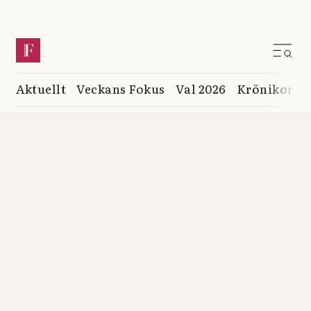
Aktuellt
Veckans Fokus
Val 2026
Krönikor
K