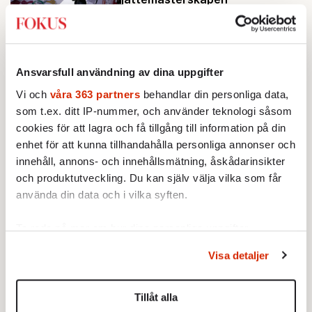
Av: Dennis Jörnmark
•
Ladda fler
Ansvarsfull användning av dina uppgifter
Mest lästa
Vi och
våra 363 partners
behandlar din personliga data,
som t.ex. ditt IP-nummer, och använder teknologi såsom
cookies för att lagra och få tillgång till information på din
enhet för att kunna tillhandahålla personliga annonser och
innehåll, annons- och innehållsmätning, åskådarinsikter
och produktutveckling. Du kan själv välja vilka som får
använda din data och i vilka syften.
Ta reda på mer om hur dina personliga uppgifter
behandlas och ställ in dina preferenser i
detaljsektionen
.
Visa detaljer
Du kan ändra eller dra tillbaka ditt samtycke när som
STICKET
helst från cookie-förklaringen.
1.
Bitte Assarmo:
Sagan om den lågbegåvade
ursprungsbefolkningen i Filipstad
Tillåt alla
Vi använder enhetsidentifierare för att anpassa innehållet
BOKRECENSION