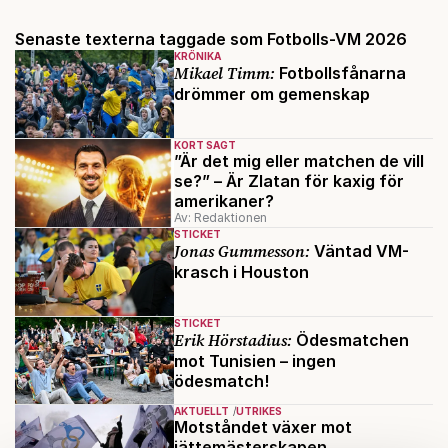
Senaste texterna taggade som Fotbolls-VM 2026
KRÖNIKA
Mikael Timm:
Fotbollsfånarna
drömmer om gemenskap
KORT SAGT
”Är det mig eller matchen de vill
se?” – Är Zlatan för kaxig för
amerikaner?
Av: Redaktionen
STICKET
Jonas Gummesson:
Väntad VM-
krasch i Houston
STICKET
Erik Hörstadius:
Ödesmatchen
mot Tunisien – ingen
ödesmatch!
AKTUELLT
UTRIKES
Motståndet växer mot
jättemästerskapen