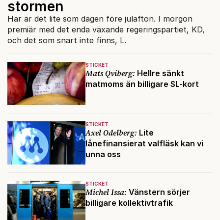
stormen
Här är det lite som dagen före julafton. I morgon
premiär med det enda växande regeringspartiet, KD,
och det som snart inte finns, L.
STICKET
Mats Qviberg:
Hellre sänkt
matmoms än billigare SL-kort
STICKET
Axel Odelberg:
Lite
lånefinansierat valfläsk kan vi
unna oss
STICKET
Michel Issa:
Vänstern sörjer
billigare kollektivtrafik