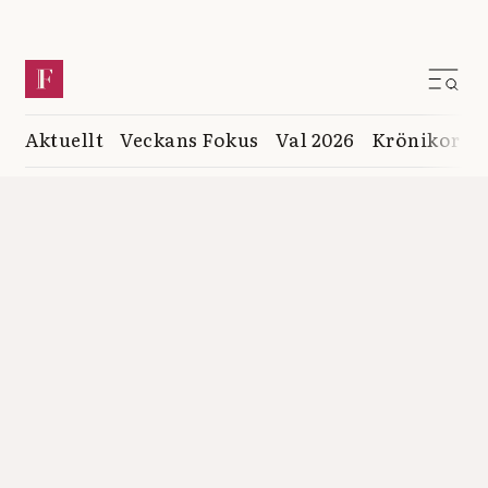
Aktuellt
Veckans Fokus
Val 2026
Krönikor
K