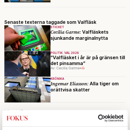
Senaste texterna taggade som Valfläsk
STICKET
Cecilia Garme:
Valfläskets
sjunkande marginalnytta
POLITIK
VAL 2026
”Valfläsket i år är på gränsen till
det pinsamma”
Av: Cecilia Garme
•
KRÖNIKA
Ingemar Eliasson:
Alla tiger om
orättvisa skatter
Mest lästa