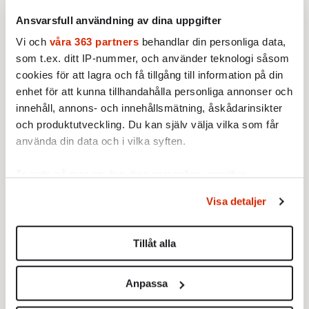
Ansvarsfull användning av dina uppgifter
Vi och
våra 363 partners
behandlar din personliga data,
som t.ex. ditt IP-nummer, och använder teknologi såsom
cookies för att lagra och få tillgång till information på din
enhet för att kunna tillhandahålla personliga annonser och
innehåll, annons- och innehållsmätning, åskådarinsikter
och produktutveckling. Du kan själv välja vilka som får
använda din data och i vilka syften.
BOKRECENSION
1.
Den röda tråden som brast
Av: Gustaf Lewander
Ta reda på mer om hur dina personliga uppgifter
INRIKES
2.
Vattenbristen är här – men var femte liter läcker
behandlas och ställ in dina preferenser i
detaljsektionen
.
ut
Visa detaljer
Du kan ändra eller dra tillbaka ditt samtycke när som
Av: Susanne Gäre
helst från cookie-förklaringen.
KRÖNIKA
3.
Frans Wachtmeister:
Ja, AC är ett hot mot den
Tillåt alla
franska civilisationen
Vi använder enhetsidentifierare för att anpassa innehållet
KRÖNIKA
4.
Nina Lekander:
På ”Kommunisthögskolan” drömde
och annonserna till användarna, tillhandahålla funktioner
Anpassa
alla om att vara arbetarklass
för sociala medier och analysera vår trafik. Vi
STICKET
vidarebefordrar även sådana identifierare och annan