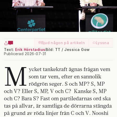
Bjud någon på artikeln
Lyssna
Text:
Erik Hörstadius
Bild: TT / Jessica Gow
Publicerad 2026-07-31
M
ycket tankekraft ägnas frågan vem
som tar vem, efter en sannolik
rödgrön seger. S och MP? S, MP
och V? Eller S, MP, V och C? Kanske S, MP
och C? Bara S? Fast om partiledarnas ord ska
tas på allvar, är samtliga de dörrarna stängda
på grund av röda linjer från C och V. Nooshi