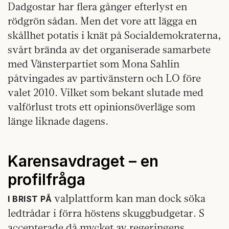
Dadgostar har flera gånger efterlyst en
rödgrön sådan. Men det vore att lägga en
skållhet potatis i knät på Socialdemokraterna,
svårt brända av det organiserade samarbete
med Vänsterpartiet som Mona Sahlin
påtvingades av partivänstern och LO före
valet 2010. Vilket som bekant slutade med
valförlust trots ett opinionsöverläge som
länge liknade dagens.
Karensavdraget – en
profilfråga
valplattform kan man dock söka
I BRIST PÅ
ledtrådar i förra höstens skuggbudgetar. S
accepterade då mycket av regeringens