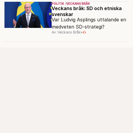
ser sin chans att pressa
POLITIK
VECKANS BRÅK
Tidösidan.
Veckans bråk: SD och etniska
svenskar
Var Ludvig Asplings uttalande en
medveten SD-strategi?
Av: Veckans Bråk
•