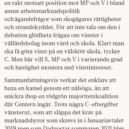
en rakt motsatt position mot MP och V i bland
annat arbetsmarknadspolitik
och ägandefrågor som skogägares rättigheter
och strandskyddet. För att inte tala om den i
debatten glödheta frågan om vinster i
välfärdsbolag inom vård och skola. Klart man
ska få göra vinst på en välskött skola, tycker
C. Men här vill S, MP och V i varierande grad
och hastighet montera ned vinstintresset.
Sammanfattningsvis verkar det enklare att
baxa en kamel genom ett nålsöga, än att
snickra ihop en rödgrön majoritetskoalition
där Centern ingår. Trots några C-eftergifter
vänsterut, som att släppa det krav på
marknadshyror som skrevs in i Januariavtalet
2019 men som Dadgostar sommaren 2021 blev