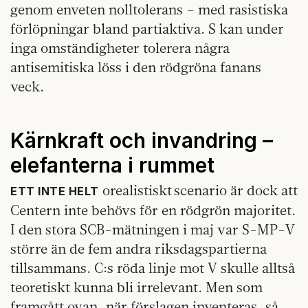
genom enveten nolltolerans – med rasistiska
förlöpningar bland partiaktiva. S kan under
inga omständigheter tolerera några
antisemitiska löss i den rödgröna fanans
veck.
Kärnkraft och invandring –
elefanterna i rummet
orealistiskt scenario är dock att
ETT INTE HELT
Centern inte behövs för en rödgrön majoritet.
I den stora SCB-mätningen i maj var S-MP-V
större än de fem andra riksdagspartierna
tillsammans. C:s röda linje mot V skulle alltså
teoretiskt kunna bli irrelevant. Men som
framgått ovan, när förslagen inventeras, så