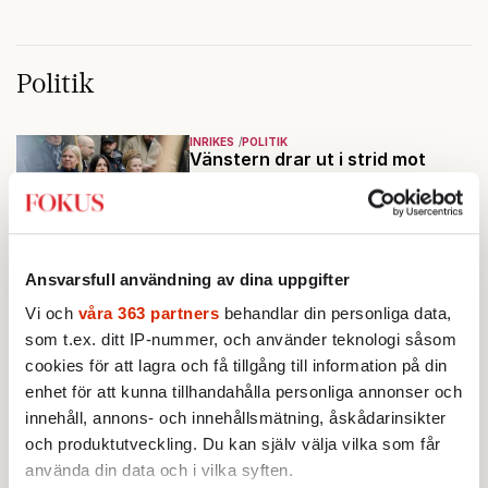
Politik
INRIKES
POLITIK
Vänstern drar ut i strid mot
karensen
Nu vill vänstern riva upp
systemet – men frågan om vad
det kostar och vem som ska bära
Av: Cecilia Garme
•
notan är långt ifrån avgjord.
Ansvarsfull användning av dina uppgifter
Vi och
våra 363 partners
behandlar din personliga data,
KRÖNIKA
Jon Åsberg:
Vem bryr sig om
som t.ex. ditt IP-nummer, och använder teknologi såsom
vänsterns politik?
cookies för att lagra och få tillgång till information på din
Trots att väljarna vet vad de har
enhet för att kunna tillhandahålla personliga annonser och
– men inte vad de får – ser ett
innehåll, annons- och innehållsmätning, åskådarinsikter
regeringsskifte ut att locka.
och produktutveckling. Du kan själv välja vilka som får
Varför?
använda din data och i vilka syften.
OPINION
POLITIK