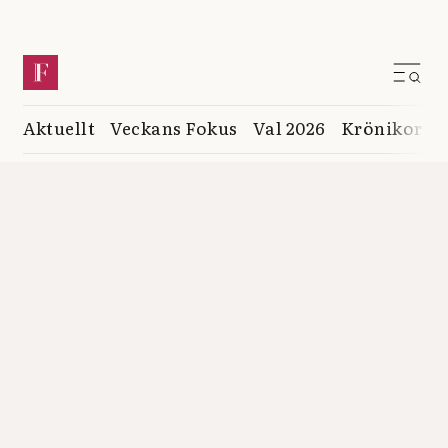
Aktuellt
Veckans Fokus
Val 2026
Krönikor
K