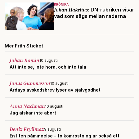
KRÖNIKA
Johan Hakelius:
DN-rubriken visar
vad som sägs mellan raderna
Mer Från Sticket
Johan Romin
10 augusti
Att inte se, inte höra, och inte tala
Jonas Gummesson
10 augusti
Ardays avskedsbrev lyser av självgodhet
Anna Nachman
10 augusti
Jag älskar inte abort
Deniz Eryilmaz
9 augusti
En liten påminnelse – folkomröstning är också ett