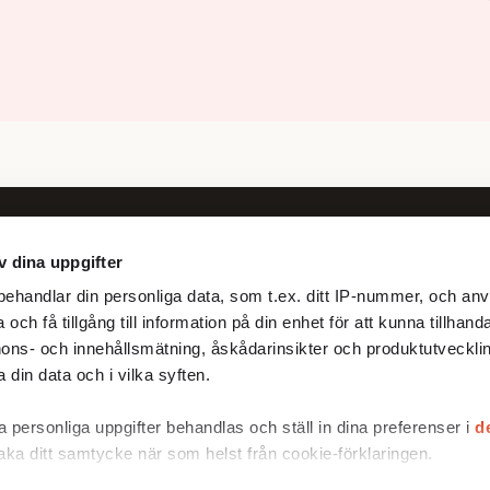
v dina uppgifter
Följ oss
ehandlar din personliga data, som t.ex. ditt IP-nummer, och anv
Facebook
och få tillgång till information på din enhet för att kunna tillhand
X
ons- och innehållsmätning, åskådarinsikter och produktutvecklin
 din data och i vilka syften.
 personliga uppgifter behandlas och ställ in dina preferenser i
d
baka ditt samtycke när som helst från cookie-förklaringen.