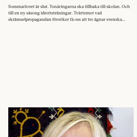
Sommarlovet är slut. Tonåringarna ska tillbaka till skolan. Och
till en ny säsong idrottsträningar. Tvärt­emot vad
skrämselpropagandan försöker få oss att tro ägnar svenska
barn…