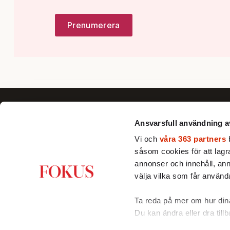
Ansvarsfull användning a
Vi och
våra 363 partners
b
såsom cookies för att lagra 
Fokus förklarar, fördjupar och ger nya
annonser och innehåll, ann
perspektiv till dig som vill se bortom
välja vilka som får använda
det dagsaktuella och förstå Sverige
och världen bättre.
Ta reda på mer om hur dina
Du kan ändra eller dra till