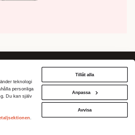
Om oss
Information
Tillåt alla
änder teknologi
Om Fokus
Personuppgiftspolicy
ahålla personliga
Anpassa
Annonsera
Betalningar med Klarna
g. Du kan själv
Köpvillkor
Kundservice
Avvisa
etaljsektionen
.
Prenumerera
Kontakta oss