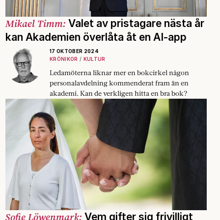
Mikael Timm:
Valet av pristagare nästa år
kan Akademien överlåta åt en AI-app
17 OKTOBER 2024
KRÖNIKOR
KULTUR
Ledamöterna liknar mer en bokcirkel någon
personalavdelning kommenderat fram än en
akademi. Kan de verkligen hitta en bra bok?
Sofie Löwenmark:
Vem gifter sig frivilligt