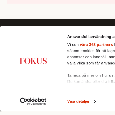
Ansvarsfull användning a
Vi och
våra 363 partners
b
såsom cookies för att lagra 
Fokus förklarar, fördjupar och ger nya
annonser och innehåll, ann
perspektiv till dig som vill se bortom
välja vilka som får använda
det dagsaktuella och förstå Sverige
och världen bättre.
Ta reda på mer om hur dina
Du kan ändra eller dra till
Vi använder enhetsidentifie
funktioner för sociala medi
Visa detaljer
© FPG Media AB 2005-2026
annan information från din
med. Dessa kan i sin tur k