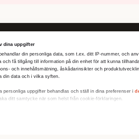
v dina uppgifter
Följ oss
ehandlar din personliga data, som t.ex. ditt IP-nummer, och anv
Facebook
och få tillgång till information på din enhet för att kunna tillhand
X
ons- och innehållsmätning, åskådarinsikter och produktutvecklin
 din data och i vilka syften.
 personliga uppgifter behandlas och ställ in dina preferenser i
d
baka ditt samtycke när som helst från cookie-förklaringen.
rare för att anpassa innehållet och annonserna till användarna, t
er och analysera vår trafik. Vi vidarebefordrar även sådana ident
 enhet till de sociala medier och annons- och analysföretag som
ombinera informationen med annan information som du har tillhand