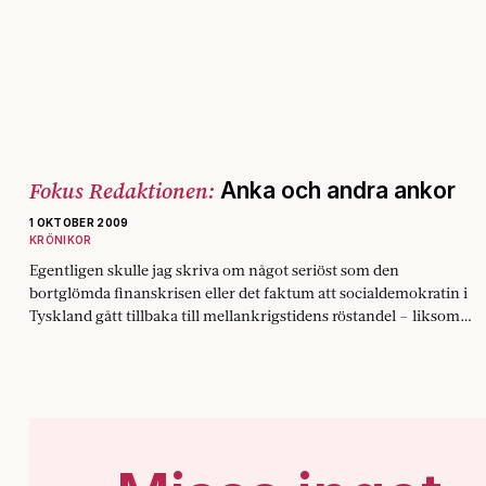
Fokus Redaktionen:
Anka och andra ankor
1 OKTOBER 2009
KRÖNIKOR
Egentligen skulle jag skriva om något seriöst som den
bortglömda finanskrisen eller det faktum att social­demokratin i
Tyskland gått tillbaka till mellankrigstidens röstandel – liksom…