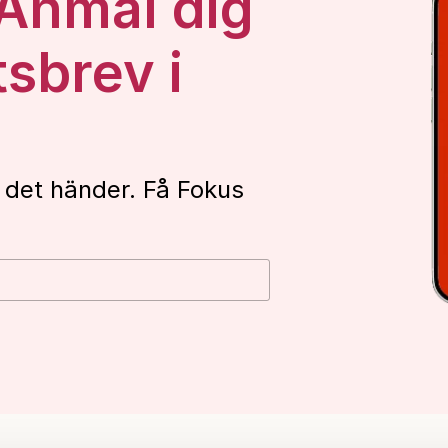
 Anmäl dig
tsbrev i
 det händer. Få Fokus