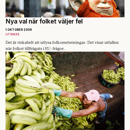
Nya val när folket väljer fel
1 OKTOBER 2009
UTRIKES
Det är riskabelt att utlysa folkomröstningar. Det visar utfallen
när folket till­frågats i EU-frågor.