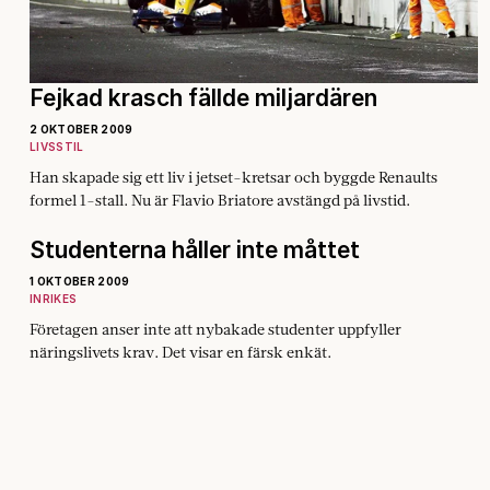
Fejkad krasch fällde miljardären
2 OKTOBER 2009
LIVSSTIL
Han skapade sig ett liv i jetset-kretsar och byggde Renaults
formel 1-stall. Nu är Flavio Briatore avstängd på livstid.
Studenterna håller inte måttet
1 OKTOBER 2009
INRIKES
Företagen anser inte att nybakade studenter uppfyller
näringslivets krav. Det visar en färsk enkät.