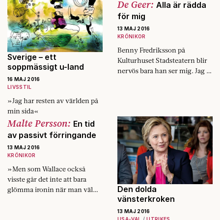
De Geer:
Alla är rädda
för mig
13 MAJ 2016
KRÖNIKOR
Benny Fredriksson på
Sverige – ett
Kulturhuset Stadsteatern blir
soppmässigt u-land
nervös bara han ser mig. Jag är
16 MAJ 2016
sedan länge Lars Vilks
LIVSSTIL
väninna, sånt kan göra vem
»Jag har resten av världen på
som helst stirrig.
min sida«
Malte Persson:
En tid
av passivt förringande
13 MAJ 2016
KRÖNIKOR
»Men som Wallace också
visste går det inte att bara
Den dolda
glömma ironin när man väl
vänsterkroken
har ätit av dess frukt på gott
och ont.«
13 MAJ 2016
USA-VAL
UTRIKES