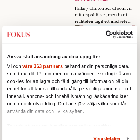
Hillary Clinton ser ut som en
mittenpolitiker, men har i
realiteten tagit ett medvetet
Nina Lekander:
stort steg åt vänster.
Den
svenska synden är tysk
13 MAJ 2016
KRÖNIKOR
Ansvarsfull användning av dina uppgifter
»Som en
technofierad
Vi och
våra 363 partners
behandlar din personliga data,
Ingves sista strid
logdans en
som t.ex. ditt IP-nummer, och använder teknologi såsom
svensk
13 MAJ 2016
cookies för att lagra och få tillgång till information på din
midsommar,
EKONOMI
enhet för att kunna tillhandahålla personliga annonser och
minus
Stefan Ingves fortsätter att
innehåll, annons- och innehållsmätning, åskådarinsikter
dyngfyllan,
skaffa fiender när hans bank
och produktutveckling. Du kan själv välja vilka som får
muckandet och
behöver alla vänner den kan
svartsjukan.«
använda din data och i vilka syften.
Elsa Westerstad:
få.
Snälla rara samtid!
Ta reda på mer om hur dina personliga uppgifter
13 MAJ 2016
behandlas och ställ in dina preferenser i
detaljsektionen
.
KRÖNIKOR
KULTUR
Visa detaljer