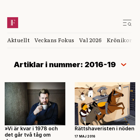
Aktuellt
Veckans Fokus
Val 2026
Krönikor
K
Artiklar i nummer: 2016-19
»Vi är kvar i 1978 och
Rättshaveristen i nöden
det går två tåg om
17 MAJ 2016