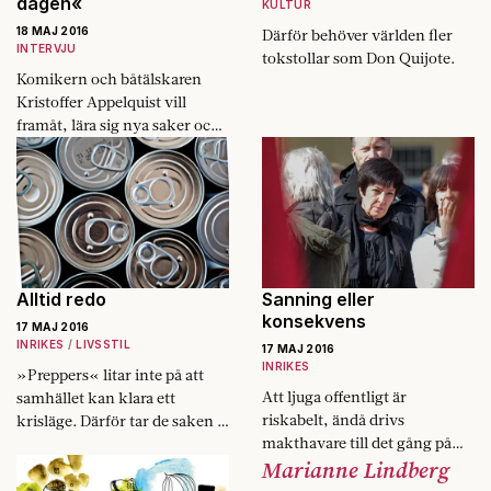
dagen«
KULTUR
18 MAJ 2016
Därför behöver världen fler
INTERVJU
tokstollar som Don Quijote.
Komikern och båtälskaren
Kristoffer Appelquist vill
framåt, lära sig nya saker och
strävar efter utveckling.
Alltid redo
Sanning eller
konsekvens
17 MAJ 2016
INRIKES
LIVSSTIL
17 MAJ 2016
INRIKES
»Preppers« litar inte på att
Att ljuga offentligt är
samhället kan klara ett
riskabelt, ändå drivs
krisläge. Därför tar de saken i
makthavare till det gång på
egna händer.
Marianne Lindberg
gång. Varför?