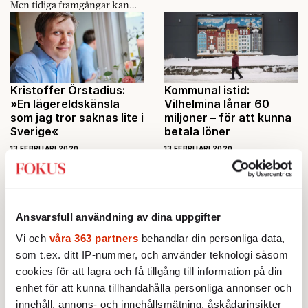
Men tidiga framgångar kan
vara en synvilla.
Kristoffer Örstadius:
Kommunal istid:
»En lägereldskänsla
Vilhelmina lånar 60
som jag tror saknas lite i
miljoner – för att kunna
Sverige«
betala löner
13 FEBRUARI 2020
13 FEBRUARI 2020
INTERVJU
LUNCH MED
AKTUELLT
INRIKES
På sistone har han skrivit om
Vilhelmina lånar 60 miljoner
en falsk officer och grävt i
till löner. Och kommunalrådet
offentliga data, men just nu
Annika Andersson (C) tvingas
Ansvarsfull användning av dina uppgifter
domineras den prisvinnande
fatta beslut som betyder att
journalistens liv av
hon lägger ner sin dotters
Vi och
våra 363 partners
behandlar din personliga data,
Melodifestivalen.
förskola.
som t.ex. ditt IP-nummer, och använder teknologi såsom
cookies för att lagra och få tillgång till information på din
enhet för att kunna tillhandahålla personliga annonser och
De psykedeliska
S-löftet om
innehåll, annons- och innehållsmätning, åskådarinsikter
drogernas renässans