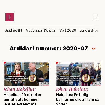
Aktuellt
Veckans Fokus
Val 2026
Krönikor
K
Artiklar i nummer: 2020-07
Johan Hakelius:
Johan Hakelius:
Hakelius: På ett eller
Hakelius: En helig
annat sätt kommer
barnarmé drog fram på
januariavtalet att
Söder