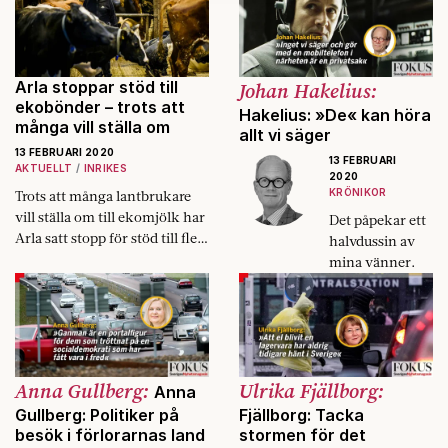
kan du göra det
här
.
huvudstäder.
blogginlägg.
Arla stoppar stöd till
Johan Hakelius:
ekobönder – trots att
Hakelius: »De« kan höra
många vill ställa om
allt vi säger
13 FEBRUARI 2020
13 FEBRUARI
AKTUELLT
INRIKES
2020
KRÖNIKOR
Trots att många lantbrukare
vill ställa om till eko­mjölk har
Det påpekar ett
Arla satt stopp för stöd till fler
halvdussin av
ekologiska gårdar.
mina vänner.
Anna Gullberg:
Ulrika Fjällborg:
Anna
Gullberg: Politiker på
Fjällborg: Tacka
besök i förlorarnas land
stormen för det