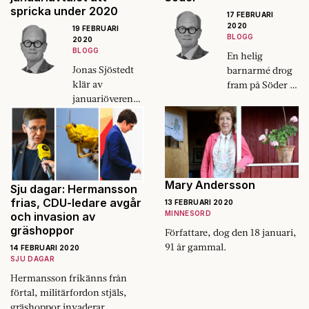
spricka under 2020
17 FEBRUARI
2020
19 FEBRUARI
BLOGG
2020
BLOGG
En helig
Jonas Sjöstedt
barnarmé drog
klär av
fram på Söder i
januariöverensk
helgen. Mer i
ommelsen. Man
skymundan
måste
publicerades en
antagligen vara
riktigt bra
centerpartist för
artikel.
att förvånas
Mary Andersson
över
Sju dagar: Hermansson
nakenheten.
frias, CDU-ledare avgår
13 FEBRUARI 2020
MINNESORD
och invasion av
gräshoppor
Författare, dog den 18 januari,
91 år gammal.
14 FEBRUARI 2020
SJU DAGAR
Hermansson frikänns från
förtal, militärfordon stjäls,
gräshoppor invaderar