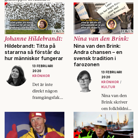
Östafrika och CDU-ledaren
avgår.
Johanne Hildebrandt:
Nina van den Brink:
Hildebrandt: Titta på
Nina van den Brink:
stararna så förstår du
Andra chansen – en
hur människor fungerar
svensk tradition i
farozonen
13 FEBRUARI
2020
13 FEBRUARI
KRÖNIKOR
2020
KRÖNIKOR
Det är inte
KULTUR
direkt någon
Nina van den
framgångsfakto
Brink skriver
r i ett jämlikt
om folkbildning
samhälle med
och om en
yttrandefrihet,
andra chans
skriver Johanne
som håller på
Hildebrandt.
att försvinna i