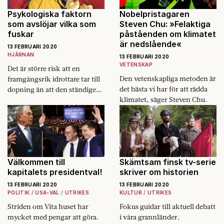
Sverige.
Psykologiska faktorn
Nobelpristagaren
som avslöjar vilka som
Steven Chu: »Felaktiga
fuskar
påståenden om klimatet
är nedslående«
13 FEBRUARI 2020
HJÄRNAN
13 FEBRUARI 2020
VETENSKAP
Det är större risk att en
Den vetenskapliga metoden är
framgångsrik idrottare tar till
det bästa vi har för att rädda
dopning än att den ständige
klimatet, säger Steven Chu.
förloraren gör det.
Välkommen till
Skämtsam finsk tv-serie
kapitalets presidentval!
skriver om historien
13 FEBRUARI 2020
13 FEBRUARI 2020
POLITIK
USA-VAL
UTRIKES
KULTUR
UTRIKES
Striden om Vita huset har
Fokus guidar till aktuell debatt
mycket med pengar att göra.
i våra grannländer.