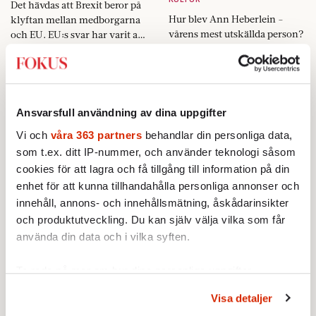
Det hävdas att Brexit beror på
Hur blev Ann Heberlein ­
klyftan mellan medborgarna
vårens mest utskällda person?
och EU. EU:s svar har varit att
Carl-Michael Edenborg träffar
ge parlamentet mer makt.
Fokus Redaktionen:
henne en varm sommarkväll
Men ledamöterna känner sig
på Grand Hotel i Lund.
alltmer isolerade.
På jakt efter
konstnärens fåfänga
Ansvarsfull användning av dina uppgifter
1 JULI 2016
KRÖNIKOR
Vi och
våra 363 partners
behandlar din personliga data,
Thomas Engström lär sig att
som t.ex. ditt IP-nummer, och använder teknologi såsom
Moderat i spagat
dra näven ur fickan och slå
cookies för att lagra och få tillgång till information på din
den i bordet
1 JULI 2016
enhet för att kunna tillhandahålla personliga annonser och
INRIKES
innehåll, annons- och innehållsmätning, åskådarinsikter
För snart två år sedan fick
och produktutveckling. Du kan själv välja vilka som får
Sverige tre politiska block.
använda din data och i vilka syften.
Moderaterna stod utan ­
Fokus Redaktionen:
Nils Erik Forsgård:
fungerande strategi. Här är
berättelsen om en partiledare
Ta reda på mer om hur dina personliga uppgifter
Damma av vi-känslan
Livet blomstrar i dödens
utan kontroll.
närhet
behandlas och ställ in dina preferenser i
detaljsektionen
.
1 JULI 2016
Visa detaljer
Du kan ändra eller dra tillbaka ditt samtycke när som
KRÖNIKOR
1 JULI 2016