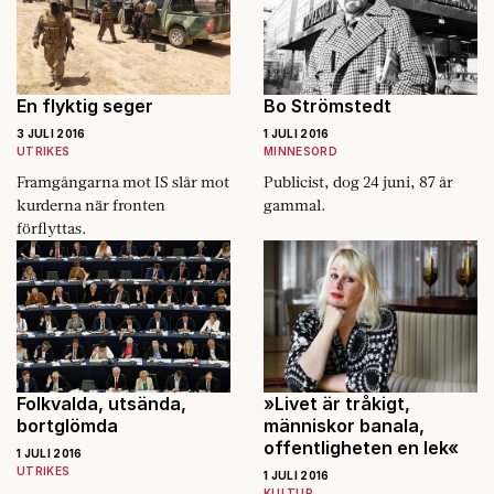
StrandbergHaage, i ett
välbesökt samtal i Almedalen.
En flyktig seger
Bo Strömstedt
3 JULI 2016
1 JULI 2016
UTRIKES
MINNESORD
Framgångarna mot IS slår mot
Publicist, dog 24 juni, 87 år
kurderna när fronten
gammal.
förflyttas.
Folkvalda, utsända,
»Livet är tråkigt,
bortglömda
människor banala,
offentligheten en lek«
1 JULI 2016
UTRIKES
1 JULI 2016
KULTUR