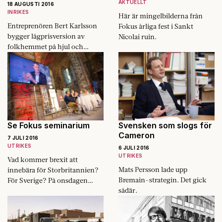
AKTUELLT
18 AUGUSTI 2016
INRIKES
Här är mingelbilderna från
Entreprenören Bert Karlsson
Fokus årliga fest i Sankt
bygger lågprisversion av
Nicolai ruin.
folkhemmet på hjul och
konstgräs.
Se Fokus seminarium
Svensken som slogs för
Cameron
7 JULI 2016
UTRIKES
6 JULI 2016
UTRIKES
Vad kommer brexit att
Mats Persson lade upp
innebära för Storbritannien?
Bremain-strategin. Det gick
För Sverige? På onsdagen
sådär.
anordnade Fokus, i samarbete
med CNN, The Boston
Consulting Group och