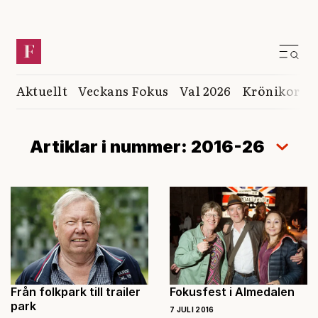
Aktuellt
Veckans Fokus
Val 2026
Krönikor
K
Artiklar i nummer: 2016-26
Från folkpark till trailer
Fokusfest i Almedalen
park
7 JULI 2016