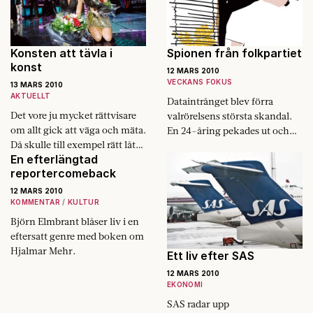
demokratiska kommunalrådet
sitter nu på…
Konsten att tävla i
Spionen från folkpartiet
konst
12 MARS 2010
VECKANS FOKUS
13 MARS 2010
AKTUELLT
Dataintrånget blev förra
Det vore ju mycket rättvisare
valrörelsens största ­skandal.
om allt gick att väga och mäta.
En 24-åring pekades ut och
Då skulle till exempel rätt låt
offrades. Men hur ensam var
En efterlängtad
vinna i Melodifestivalen.
egentligen Per ­Jodenius? Är
reportercomeback
det troligt att inga andra
visste? Fokus politikredaktör
12 MARS 2010
KOMMENTAR
KULTUR
Torbjörn Nilsson har i en
kommande bok grävt i
Björn Elmbrant blåser liv i en
politiska skandaler. Här är ett
eftersatt genre med boken om
utdrag ur »De omänskliga«.
Hjalmar Mehr.
Ett liv efter SAS
12 MARS 2010
EKONOMI
SAS radar upp