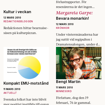
förlustrapporter. För
resenärerna är det ingen
Kultur i veckan
Margareta Garpe:
katastrof om bolaget går i
konkurs.
Bevara monarkin!
12 MARS 2010
REDAKTIONSBLOGGEN
12 MARS 2010
Redaktionen hittar bearnaise­
KRÖNIKOR
såsen på kulturpizzan.
Under vintermånaderna har
jag suttit vid regipulten i
Dramatensalongen, under den
kungliga logen som blickat
tom högt uppe på min vänstra
sida. – Brukar dom sitta…
Bengt Martin
Kompakt EMU-motstånd
11 MARS 2010
11 MARS 2010
MINNESORD
AKTUELLT
Författare, dog den 19
Svenska folket har inte blivit
februari, 76 år gammal.
mer positivt inställda till euron