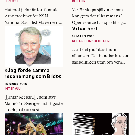
LIVSSTIL
KULTUR
Hat mot judar är fortfarande
Varför skapa själv när man
känne­tecknet för NSM,
kan göra det tillsammans?
National Socialist Movement.
Open source har spridit sig
Vi har hört …
Men det är invandringen från
utanför internet.
Mexiko och den stigande
15 MARS 2010
arbetslösheten som gett dem
REDAKTIONSBLOGGEN
vind i seglen.
… att det gnabbas inom
alliansen. Det handlar inte om
sakpolitiken utan om vem
som ska prata först på
»Jag förde samma
gemensamma
resonemang som Bildt«
presskonferenser. Att
15 MARS 2010
[[Fredrik Reinfeldt|Reinfeldt]]
INTERVJU
inleder…
[[Ilmar Reepalu]], som styr
Malmö är Sveriges mäktigaste
– och just nu mest
kontroversiella – kommun­
politiker. En stadsminister.
Det 66-åriga social­