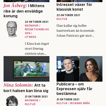
martyrer”.
Jon Åsberg:
Intresset växer för
I Mittens
klassisk konst
rike är den enväldige
konung
22 OKTOBER 2021
KULTUR
22 OKTOBER 2021
Han kallar sig hellre
KRÖNIKOR
REDAKTIONSBLOG
hantverkare än konstnär.
GEN
Johan Patricny går mot
UTRIKES
strömmen och målar
I Kina kan inget
naturalistiskt.
stort företag
existera utan
länkar till
kommunistpart
iet. Även den
svenska
industriklenode
n Volvo Cars är
Nina Solomin:
Publicera – om
Att ta
solitt förankrat i
Expressen själv får
bort halsen kan löna sig
bestämma
Kina.
21 OKTOBER 2021
21 OKTOBER 2021
KRÖNIKOR
KULTUR
VECKANS BRÅK
KULTUR