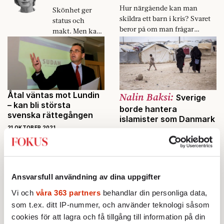
Hur närgående kan man
Skönhet ger
skildra ett barn i kris? Svaret
status och
beror på om man frågar
makt. Men kan
Expressen eller någon annan.
också leda rakt i
fördärvet.
Åtal väntas mot Lundin
Nalin Baksi:
Sverige
– kan bli största
borde hantera
svenska rättegången
islamister som Danmark
21 OKTOBER 2021
21 OKTOBER 2021
EKONOMI
UTRIKES
INRIKES
KRÖNIKOR
Utredningen startade för elva
år sedan och är på 70 000
Hur ska Sverige
sidor. När som helst väntas
hantera IS-
Ansvarsfull användning av dina uppgifter
åtal väckas om krigsbrott mot
resenärer? Nalin
Lundin Oil.
Vi och
våra 363 partners
behandlar din personliga data,
Pekgul oroas
över samhällets
som t.ex. ditt IP-nummer, och använder teknologi såsom
passivitet och
cookies för att lagra och få tillgång till information på din