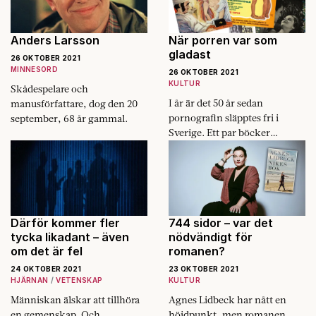
Anders Larsson
När porren var som
gladast
26 OKTOBER 2021
MINNESORD
26 OKTOBER 2021
KULTUR
Skådespelare och
I år är det 50 år sedan
manusförfattare, dog den 20
pornografin släpptes fri i
september, 68 år gammal.
Sverige. Ett par böcker
skildrar hur nakna kroppar
stormade in i kulturlivet.
Därför kommer fler
744 sidor – var det
tycka likadant – även
nödvändigt för
om det är fel
romanen?
24 OKTOBER 2021
23 OKTOBER 2021
HJÄRNAN
VETENSKAP
KULTUR
Människan älskar att tillhöra
Agnes Lidbeck har nått en
en gemenskap. Och
höjdpunkt, men romanen