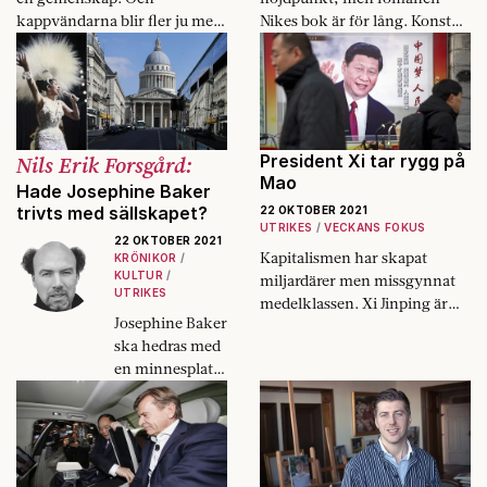
kappvändarna blir fler ju mer
Nikes bok är för lång. Konst
komplex världen blir.
handlar ju om att begränsa,
skriver Fokus recensent.
Nils Erik Forsgård:
President Xi tar rygg på
Mao
Hade Josephine Baker
trivts med sällskapet?
22 OKTOBER 2021
UTRIKES
VECKANS FOKUS
22 OKTOBER 2021
Kapitalismen har skapat
KRÖNIKOR
KULTUR
miljardärer men missgynnat
UTRIKES
medelklassen. Xi Jinping är
Josephine Baker
fullt allvarlig i sin ambition att
ska hedras med
göra Kina socialistiskt igen.
en minnesplats i
Panthéon i
Paris. Frågan är
om hon gillar
sällskapet med
”revolutionens