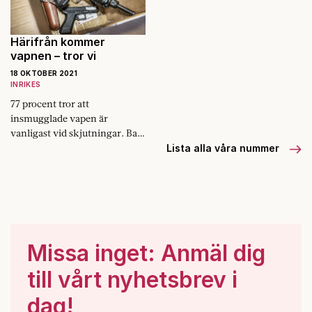
Denna gång
författares
upproriska ådra
Härifrån kommer
och deras
vapnen – tror vi
benägenhet att
18 OKTOBER 2021
sitta inne.
INRIKES
77 procent tror att
insmugglade vapen är
vanligast vid skjutningar. Bara
3 procent tror att högre krav
Lista alla våra nummer
för vapenlicens skulle hjälpa.
Det visar en undersökning
Novus gjort åt Fokus.
Missa inget: Anmäl dig
till vårt nyhetsbrev i
dag!