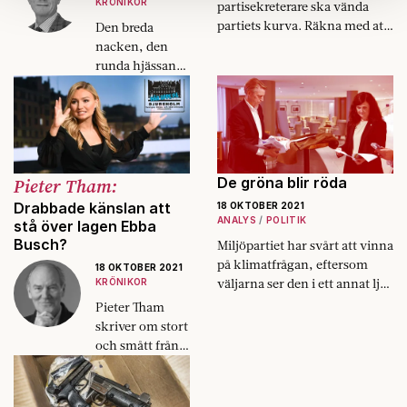
KRÖNIKOR
partisekreterare ska vända
Om du vill läsa mer om hur vi hanterar personuppgifter
partiets kurva. Räkna med att
Den breda
kan du göra det
här
.
han kommer att höras – och
nacken, den
synas.
runda hjässan…
Det är farligt
med fysionomi.
Halkar man in,
är det svårt att
halka ut.
Pieter Tham:
De gröna blir röda
Drabbade känslan att
18 OKTOBER 2021
ANALYS
POLITIK
stå över lagen Ebba
Busch?
Miljöpartiet har svårt att vinna
på klimatfrågan, eftersom
18 OKTOBER 2021
väljarna ser den i ett annat ljus
KRÖNIKOR
än miljöfrågor i allmänhet.
Pieter Tham
skriver om stort
och smått från
sitt
elfenbenstorn
på Djursholm.