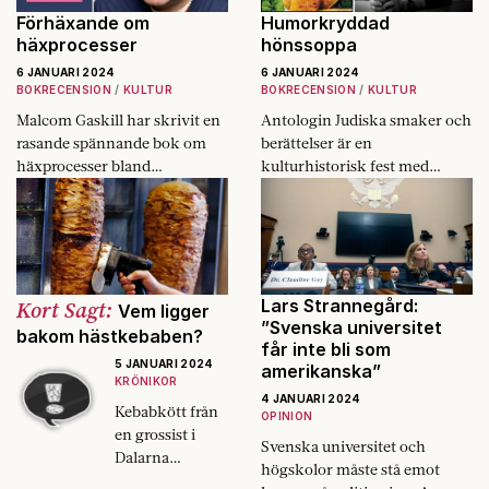
Förhäxande om
Humorkryddad
häxprocesser
hönssoppa
6 JANUARI 2024
6 JANUARI 2024
BOKRECENSION
KULTUR
BOKRECENSION
KULTUR
Malcom Gaskill har skrivit en
Antologin Judiska smaker och
rasande spännande bok om
berättelser är en
häxprocesser bland
kulturhistorisk fest med
puritanerna i Massachusetts
recept och personliga
på 1600-talet.
berättelser.
Kort Sagt:
Lars Strannegård:
Vem ligger
”Svenska universitet
bakom hästkebaben?
får inte bli som
5 JANUARI 2024
amerikanska”
KRÖNIKOR
4 JANUARI 2024
Kebabkött från
OPINION
en grossist i
Svenska universitet och
Dalarna
högskolor måste stå emot
innehöll