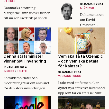
UTRIKES
10 JANUARI 2024
Danmarks drottning
KRÖNIKOR
Margrethe lämnar över tronen
Dokumentären
till sin son Frederik på söndag.
om David
Abdikationen är unik och
Grossman
sänder stötar genom de andra
belyser vad krig
nordiska kungahusen.
innebär på
riktigt.
Denna statsminister
Vem ska få ta Ozempic
vinner SM i invandring
– och vem ska betala
för kalaset?
10 JANUARI 2024
INRIKES
POLITIK
10 JANUARI 2024
VECKANS FOKUS
Socialdemokrater och
I takt med att fetman ökar
moderater grälar om ansvaret
dyker nya effektiva läkemedel
för den stora invandringen.
upp som får en att rasa i vikt.
Vilket parti har släppt in flest?
Men medicinerna är långt
ifrån gratis.