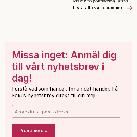
kraven på politisering. Annars
hästkött. Men
riskerar vi att hamna där USA
Lista alla våra nummer
frågetecken
är i dag, skriver Lars
återstår kring
Strannegård, rektor för
vem som är den
Handelshögskolan i
skyldige.
Stockholm.
Missa inget: Anmäl dig
till vårt nyhetsbrev i
dag!
Förstå vad som händer. Innan det händer. Få
Fokus nyhetsbrev direkt till din mejl.