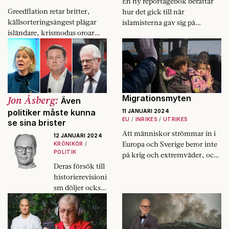
En ny reportagebok berättar
Greedflation retar britter,
hur det gick till när
källsorteringsångest plågar
islamisterna gav sig på
isländare, krismodus oroar
kulturhistoriska skatter under
tyskarna – 2023 blev de beska
kriget i Syrien. Den är både
nyordens år.
gnistrande och slarvig.
Jon Åsberg:
Migrationsmyten
Även
politiker måste kunna
11 JANUARI 2024
EU
INRIKES
UTRIKES
se sina brister
Att människor strömmar in i
12 JANUARI 2024
Europa och Sverige beror inte
KRÖNIKOR
POLITIK
på krig och extremväder, och
stoppas inte med skärpt
Deras försök till
gränskontroll. Det är
historierevisioni
efterfrågan på arbetskraft som
sm döljer också
driver människor hit.
ett förakt för
väljarna.