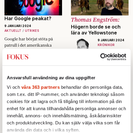
Har Google peakat?
Thomas Engström:
Högern borde se och
9 JANUARI 2024
AKTUELLT
UTRIKES
lära av Yellowstone
Google har börjat stöta på
9 JANUARI 2024
patrull i det amerikanska
KRÖNIKOR
rättssystemet – och utanför.
Konservatismen
i serien är
befriad från
dagens
Ansvarsfull användning av dina uppgifter
vanvettiga
konspirationste
Vi och
våra 363 partners
behandlar din personliga data,
orier och
som t.ex. ditt IP-nummer, och använder teknologi såsom
clownfascism.
cookies för att lagra och få tillgång till information på din
Joel Halldorf:
Svensk demokrati
Jobba
enhet för att kunna tillhandahålla personliga annonser och
behöver renoveras
mindre – din chef
innehåll, annons- och innehållsmätning, åskådarinsikter
kommer att tacka dig
8 JANUARI 2024
OPINION
och produktutveckling. Du kan själv välja vilka som får
8 JANUARI 2024
använda din data och i vilka syften.
Sverige rasar i internationella
KRÖNIKOR