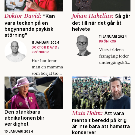
Doktor David:
Johan Hakelius:
”Kan
Så går
vara tecken på en
det till när det går åt
begynnande psykisk
helvete
störning”
11 JANUARI 2024
KRÖNIKOR
11 JANUARI 2024
DOKTOR DAVID
Västvärldens
KRÖNIKOR
framgång föder
Hur hanterar
undergångskän
man en mamma
slor. Kanske har
som börjat tro
de grund.
på
konspirationste
orier? David
Eberhard svarar.
Den otänkbara
Mats Holm:
Att vara
abdikationen blir
mentalt beredd på krig
verklighet
är inte bara att hamstra
konserver
10 JANUARI 2024