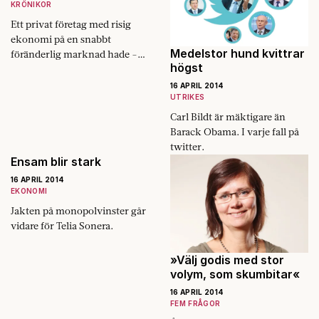
KRÖNIKOR
Ett privat företag med risig
ekonomi på en snabbt
Medelstor hund kvittrar
föränderlig­ marknad hade ­
högst
osentimentalt gjort sig av med
sådant bjäfs i ett nafs.
16 APRIL 2014
UTRIKES
Carl Bildt är mäktigare än
Barack Obama. I varje fall på
twitter.
Ensam blir stark
16 APRIL 2014
EKONOMI
Jakten på monopolvinster går
vidare för Telia Sonera.
»Välj godis med stor
volym, som skumbitar«
16 APRIL 2014
FEM FRÅGOR