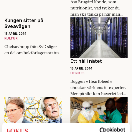
Åsa Brugård Konde, som
nutritionist, vad tycker du
man ska tänka på när man
Kungen sitter på
fyller påskäggen?
Sveavägen
15 APRIL 2014
KULTUR
Chefsavhopp från SvD säger
en del om bokförlagets status.
Ett hål i nätet
15 APRIL 2014
UTRIKES
Buggen »Heartbleed«
chockar världens it-experter.
Men på sikt kan haveriet leda
till ett säkrare internet.