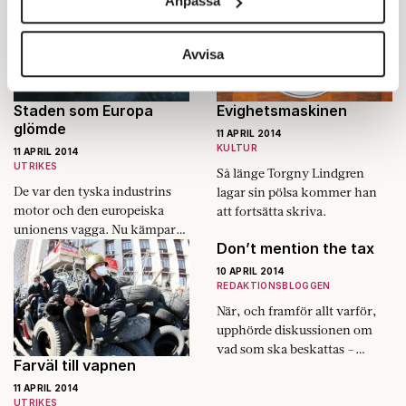
Anpassa
för sociala medier och analysera vår trafik. Vi
vidarebefordrar även sådana identifierare och annan
information från din enhet till de sociala medier och
Avvisa
annons- och analysföretag som vi samarbetar med.
Dessa kan i sin tur kombinera informationen med annan
Staden som Europa
Evighetsmaskinen
information som du har tillhandahållit eller som de har
glömde
11 APRIL 2014
samlat in när du har använt deras tjänster.
KULTUR
11 APRIL 2014
Om du vill läsa mer om hur vi hanterar personuppgifter
UTRIKES
Så länge Torgny Lindgren
kan du göra det
här
.
De var den tyska industrins
lagar sin pölsa kommer han
motor och den europeiska
att fortsätta skriva.
unionens vagga. Nu kämpar
Don’t mention the tax
Oberhausen och
syskonstäderna i Ruhr för sin
10 APRIL 2014
överlevnad.
REDAKTIONSBLOGGEN
När, och framför allt varför,
upphörde diskussionen om
vad som ska beskattas –
Farväl till vapnen
arbete eller kapital?
11 APRIL 2014
UTRIKES