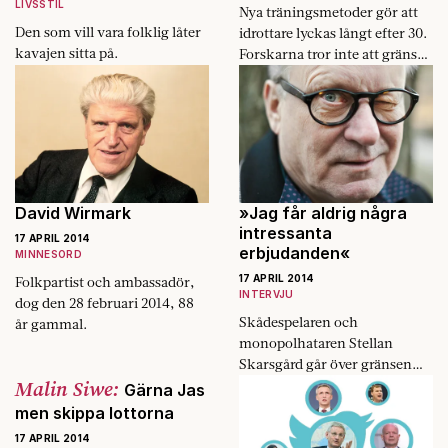
LIVSSTIL
Nya träningsmetoder gör att
Den som vill vara folklig låter
idrottare lyckas långt ­efter 30.
kavajen sitta på.
Forskarna tror inte att gränsen
är nådd.
David Wirmark
»Jag får aldrig några
intressanta
17 APRIL 2014
erbjudanden«
MINNESORD
17 APRIL 2014
Folkpartist och ambassadör,
INTERVJU
dog den 28 februari 2014, 88
Skådespelaren och
år gammal.
monopolhataren Stellan
Skarsgård går över gränsen
Malin Siwe:
för att göra film.
Gärna Jas
men skippa lottorna
17 APRIL 2014