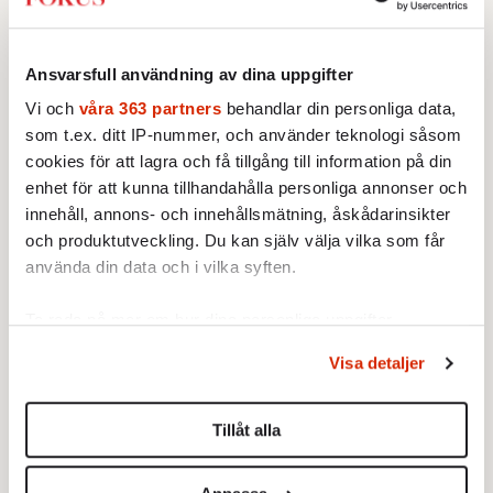
Finska lejon på rymmen
Virusens värstingar
14 APRIL 2014
14 APRIL 2014
Ansvarsfull användning av dina uppgifter
AKTUELLT
UTRIKES
Ingen lämnar Finland
Världen fruktar ebolaviruset.
Vi och
våra 363 partners
behandlar din personliga data,
ostraffat.
Samtidigt sprids en ­annan
som t.ex. ditt IP-nummer, och använder teknologi såsom
blödarfeber i södra Europa.
cookies för att lagra och få tillgång till information på din
Fokus Redaktionen:
enhet för att kunna tillhandahålla personliga annonser och
Jag älskar
innehåll, annons- och innehållsmätning, åskådarinsikter
klicksamhället
och produktutveckling. Du kan själv välja vilka som får
11 APRIL 2014
använda din data och i vilka syften.
KRÖNIKOR
Låt mig logga in på twitter och
Ta reda på mer om hur dina personliga uppgifter
En portion förnekelse
se vad folk bråkar om i dag.
behandlas och ställ in dina preferenser i
detaljsektionen
.
Det är ingen dödssynd, det är
11 APRIL 2014
Visa detaljer
Du kan ändra eller dra tillbaka ditt samtycke när som
avkoppling.
INRIKES
helst från cookie-förklaringen.
Varför vägrar både regeringen
och oppositionen att tala om
Tillåt alla
skatterna som kan betala
Vi använder enhetsidentifierare för att anpassa innehållet
välfärden?
och annonserna till användarna, tillhandahålla funktioner