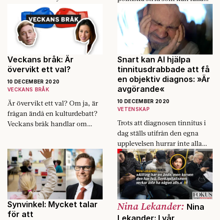
Sabuni.
regeringen – migrationen.
Veckans bråk: Är
Snart kan AI hjälpa
övervikt ett val?
tinnitusdrabbade att få
en objektiv diagnos: »Är
10 DECEMBER 2020
avgörande«
VECKANS BRÅK
10 DECEMBER 2020
Är övervikt ett val? Om ja, är
VETENSKAP
frågan ändå en kulturdebatt?
Trots att diagnosen tinnitus i
Veckans bråk handlar om
dag ställs utifrån den egna
fysisk ansträngning.
upplevelsen hurrar inte alla
över att AI nu sägs kunna
fungera som objektivt facit.
Synvinkel: Mycket talar
Nina Lekander:
Nina
för att
Lekander: I vår