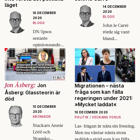
läget
14 DECEMBER
2020
16 DECEMBER
BLOGG
2020
BLOGG
John le Carré
DN/Ipsos
rörde sig vant
senaste
bland
opinionsunders
människor som
ökning är den
gömde sig mitt
första
ibland oss.
intressanta på
Förklädnaden
länge. Kanske
var naturlig för
kan vi ana ett
honom.
Jon Åsberg:
nytt läge.
Jon
Migrationen – nästa
fråga som kan fälla
Åsberg: Glassteorin är
regeringen under 2021:
död
»Mycket laddat«
10 DECEMBER
2020
10 DECEMBER 2020
KRÖNIKOR
POLITIK
VECKANS FOKUS
Stackars Annie
Las-frågan är nära sin lösning.
Lööf och
Men nu väntar nästa stora
Nyamko
politiska strid som kan fälla