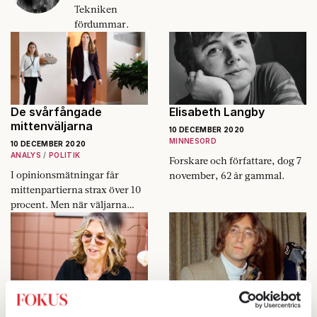
Tekniken
fördummar.
De svårfångade
Elisabeth Langby
mittenväljarna
10 DECEMBER 2020
MINNESORD
10 DECEMBER 2020
ANALYS
POLITIK
Forskare och författare, dog 7
I opinionsmätningar får
november, 62 år gammal.
mittenpartierna strax över 10
procent. Men när väljarna
själva definierar sig befinner
sig 30 procent i mitten.
Designern Lotta Ahlvar:
Förstår vi John Lennons
»Man kan inte leva på
soloprojekt bättre 40 år