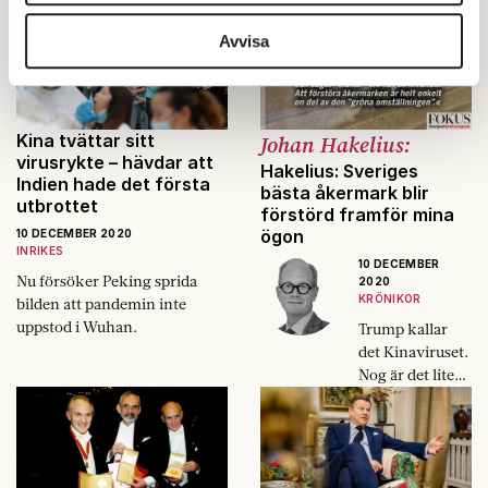
Om skönheten i
vidarebefordrar även sådana identifierare och annan
att inte stå ut.
information från din enhet till de sociala medier och
Avvisa
annons- och analysföretag som vi samarbetar med.
Dessa kan i sin tur kombinera informationen med annan
information som du har tillhandahållit eller som de har
Kina tvättar sitt
Johan Hakelius:
samlat in när du har använt deras tjänster.
virusrykte – hävdar att
Hakelius: Sveriges
Om du vill läsa mer om hur vi hanterar personuppgifter
Indien hade det första
bästa åkermark blir
kan du göra det
här
.
utbrottet
förstörd framför mina
ögon
10 DECEMBER 2020
INRIKES
10 DECEMBER
Nu försöker Peking sprida
2020
KRÖNIKOR
bilden att pandemin inte
uppstod i Wuhan.
Trump kallar
det Kinaviruset.
Nog är det lite
kul ändå.