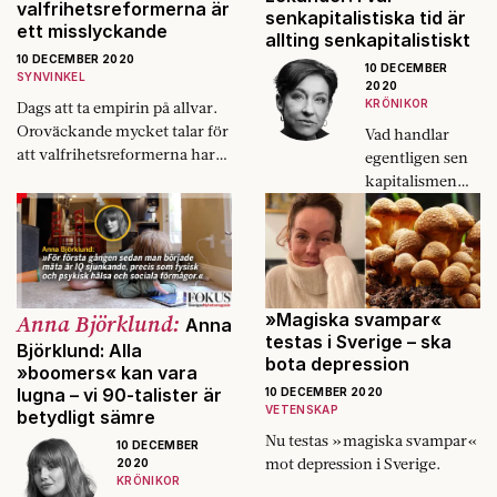
valfrihetsreformerna är
senkapitalistiska tid är
ett misslyckande
allting senkapitalistiskt
10 DECEMBER 2020
10 DECEMBER
SYNVINKEL
2020
KRÖNIKOR
Dags att ta empirin på allvar.
Oroväckande mycket talar för
Vad handlar
att valfrihetsreformerna har
egentligen sen
lett till ett misslyckande. Det
kapitalismen
skriver ekonomie doktor och
om?
ordföranden i Lommas
kommunstyrelse, Robert
Wenglén (M).
Anna Björklund:
»Magiska svampar«
Anna
testas i Sverige – ska
Björklund: Alla
bota depression
»boomers« kan vara
lugna – vi 90-talister är
10 DECEMBER 2020
VETENSKAP
betydligt sämre
Nu testas »magiska svampar«
10 DECEMBER
mot depression i Sverige.
2020
KRÖNIKOR