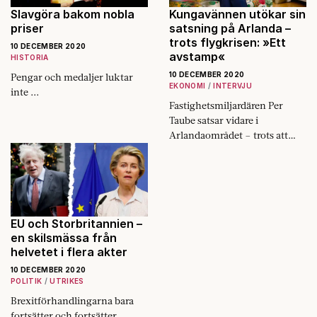
Slavgöra bakom nobla
Kungavännen utökar sin
priser
satsning på Arlanda –
trots flygkrisen: »Ett
10 DECEMBER 2020
avstamp«
HISTORIA
10 DECEMBER 2020
Pengar och medaljer luktar
EKONOMI
INTERVJU
inte ...
Fastighetsmiljardären Per
Taube satsar vidare i
Arlandaområdet – trots att
flygindustrin sänkts av
pandemin. Nu siktar han på
börsnotering.
EU och Storbritannien –
en skilsmässa från
helvetet i flera akter
10 DECEMBER 2020
POLITIK
UTRIKES
Brexitförhandlingarna bara
fortsätter och fortsätter.