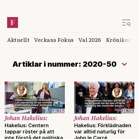
Aktuellt
Veckans Fokus
Val 2026
Krönikor
K
Artiklar i nummer: 2020-50
Johan Hakelius:
Johan Hakelius:
Hakelius: Centern
Hakelius: Förklädnaden
tappar röster på att
var alltid naturlig för
inte förstå det politiska
John le Carré