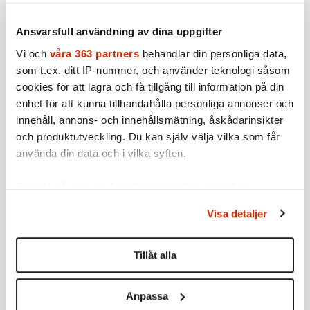
trender längre«
efter hans död?
10 DECEMBER 2020
10 DECEMBER 2020
Ansvarsfull användning av dina uppgifter
INTERVJU
LUNCH MED
HISTORIA
KULTUR
Hon har jobbat med yta i hela
40 år efter mordet. 50 år efter
Vi och
våra 363 partners
behandlar din personliga data,
sitt liv. Nu har Lotta Ahlvar
bästa skivan. Dags att förstå
som t.ex. ditt IP-nummer, och använder teknologi såsom
hittat lugnet med hjälp av
Lennon.
cookies för att lagra och få tillgång till information på din
yoga och ser en ljus framtid
enhet för att kunna tillhandahålla personliga annonser och
för svensk hemslöjd och
innehåll, annons- och innehållsmätning, åskådarinsikter
svenskt hantverk.
och produktutveckling. Du kan själv välja vilka som får
använda din data och i vilka syften.
Från äpple till Gensax:
Ebba Blume:
Ebba
När forskningen löper
Blume: Det vackra i att
Ta reda på mer om hur dina personliga uppgifter
amok varnar konsten
aldrig bli tillfreds med
behandlas och ställ in dina preferenser i
detaljsektionen
.
först
isoleringen
Visa detaljer
Du kan ändra eller dra tillbaka ditt samtycke när som
10 DECEMBER 2020
10 DECEMBER
helst från cookie-förklaringen.
KULTUR
2020
Tillåt alla
KRÖNIKOR
När forskningen löper amok
KULTUR
Vi använder enhetsidentifierare för att anpassa innehållet
varnar konsten först.
Kluster-
och annonserna till användarna, tillhandahålla funktioner
Anpassa
klaustrofobi.
för sociala medier och analysera vår trafik. Vi