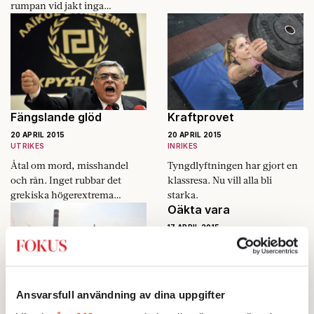
rumpan vid jakt inga
konstigheter.
Fängslande glöd
Kraftprovet
20 APRIL 2015
20 APRIL 2015
UTRIKES
INRIKES
Åtal om mord, misshandel
Tyngdlyftningen har gjort en
och rån. Inget rubbar det
klassresa. Nu vill alla bli
grekiska högerextrema
starka.
Oäkta vara
partiet.
17 APRIL 2015
KULTUR
Tycka vad man vill om
Persbrandt – skönt att någon
vågar förställa sig.
Ansvarsfull användning av dina uppgifter
Sena i starten