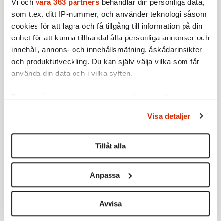
Vi och
våra 363 partners
behandlar din personliga data,
17 APRIL 2015
som t.ex. ditt IP-nummer, och använder teknologi såsom
UTRIKES
cookies för att lagra och få tillgång till information på din
Svenska företag riskerar att
enhet för att kunna tillhandahålla personliga annonser och
hamna långt bak i kön när
Iran öppnar för storaffärer.
innehåll, annons- och innehållsmätning, åskådarinsikter
och produktutveckling. Du kan själv välja vilka som får
använda din data och i vilka syften.
Ta reda på mer om hur dina personliga uppgifter
behandlas och ställ in dina preferenser i
detaljsektionen
.
Visa detaljer
Du kan ändra eller dra tillbaka ditt samtycke när som
»Jag har blivit för mjuk«
Den döde detektiven
helst från cookie-förklaringen.
17 APRIL 2015
17 APRIL 2015
Tillåt alla
INTERVJU
KULTUR
Vi använder enhetsidentifierare för att anpassa innehållet
Skådespelaren och
Vem var Roberto Bolaño?
och annonserna till användarna, tillhandahålla funktioner
hemlängtaren Joel Kinnaman
Ulrika Kärnborg går på jakt
Anpassa
för sociala medier och analysera vår trafik. Vi
vill göra något helt annat.
efter ett litterärt geni.
vidarebefordrar även sådana identifierare och annan
information från din enhet till de sociala medier och
Avvisa
annons- och analysföretag som vi samarbetar med.