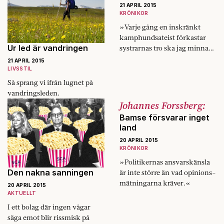
21 APRIL 2015
KRÖNIKOR
»Varje gång en inskränkt
kamphunds­ateist förkastar
Ur led är vandringen
systrarnas tro ska jag minnas
att det finns de som ber för
21 APRIL 2015
oss.«
LIVSSTIL
Så sprang vi ifrån lugnet på
vandringsleden.
Johannes Forssberg:
Bamse försvarar inget
land
20 APRIL 2015
KRÖNIKOR
»Politikernas ansvarskänsla
Den nakna sanningen
är inte större än vad opinions­
mätningarna kräver.«
20 APRIL 2015
AKTUELLT
I ett bolag där ingen vågar
säga emot blir rissmisk på