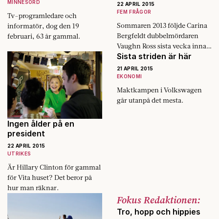
MINNESORD
22 APRIL 2015
FEM FRÅGOR
Tv-programledare och
Sommaren 2013 följde Carina
informatör, dog den 19
Bergfeldt dubbelmördaren
februari, 63 år gammal.
Vaughn Ross sista vecka innan
Sista striden är här
han avrättades med en spruta
gift.
21 APRIL 2015
EKONOMI
Maktkampen i Volkswagen
går utanpå det mesta.
Ingen ålder på en
president
22 APRIL 2015
UTRIKES
Är Hillary Clinton för gammal
för Vita huset? Det beror på
hur man räknar.
Fokus Redaktionen:
Tro, hopp och hippies