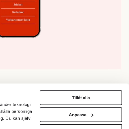
Tillåt alla
änder teknologi
Om oss
Information
ahålla personliga
Anpassa
Om Fokus
Personuppgiftspolicy
g. Du kan själv