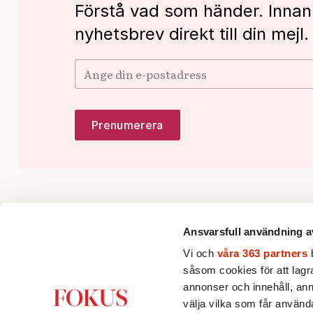
Förstå vad som händer. Innan
nyhetsbrev direkt till din mejl.
Ansvarsfull användning a
Vi och
våra 363 partners
b
såsom cookies för att lagra 
annonser och innehåll, ann
Fokus förklarar, fördjupar och ger nya
välja vilka som får använda